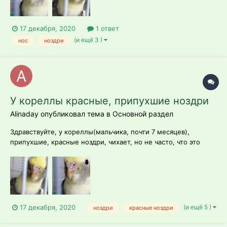
17 декабря, 2020
1 ответ
(и ещё 3 )
нос
ноздри
У кореллы красные, припухшие ноздри
Alinaday опубликовал тема в
Основной раздел
Здравствуйте, у кореллы(мальчика, почти 7 месяцев),
припухшие, красные ноздри, чихает, но не часто, что это
может быть? Как ему помочь? Сама по себе птица активная,
кричит, кушает. Стоит ли везти в вет клинику?
(и ещё 5 )
17 декабря, 2020
ноздри
красные ноздри