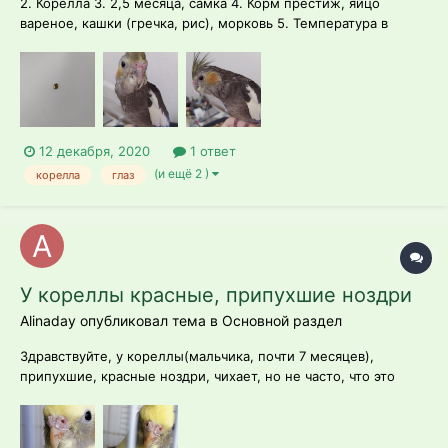
2. Корелла 3. 2,5 месяца, самка 4. Корм престиж, яйцо
вареное, кашки (гречка, рис), морковь 5. Температура в
посещении 23-25 градусов, световой день 12 часов,
помещение сухое, но куплен увлажнитель буквально на днях
6. Сначала порозовение ноздрей, теперь покраснение левого
века...
12 декабря, 2020
1 ответ
(и ещё 2 )
корелла
глаз
У кореллы красные, припухшие ноздри
Alinaday опубликовал тема в
Основной раздел
Здравствуйте, у кореллы(мальчика, почти 7 месяцев),
припухшие, красные ноздри, чихает, но не часто, что это
может быть? Как ему помочь? Сама по себе птица активная,
кричит, кушает. Стоит ли везти в вет клинику?