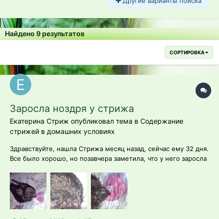
Другие варианты поиска
Найдено 9 результатов
СОРТИРОВКА
Заросла ноздря у стрижа
Екатерина Стриж опубликовал тема в
Содержание
стрижей в домашних условиях
Здравствуйте, нашла Стрижа месяц назад, сейчас ему 32 дня.
Все было хорошо, но позавчера заметила, что у него заросла
правая ноздря (до этого обе были открыты). Вчера капала
ему воду на эту ноздрю и когда он дышал, вода немного
двигалась (таким образом проверяла, есть ли хотя бы
маленькое отверстие...