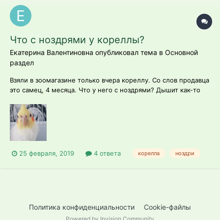
Что с ноздрями у кореллы?
Екатерина Валентиновна опубликовал тема в
Основной
раздел
Взяли в зоомагазине только вчера кореллу. Со слов продавца
это самец, 4 месяца. Что у него с ноздрями? Дышит как-то
шумно, не чихает. Орнитолога в округе нет, как и
ветеринара. Подскажите, что с ним и как ему помочь.
25 февраля, 2019
4 ответа
корелла
ноздри
Политика конфиденциальности
Cookie-файлы
Powered by Invision Community