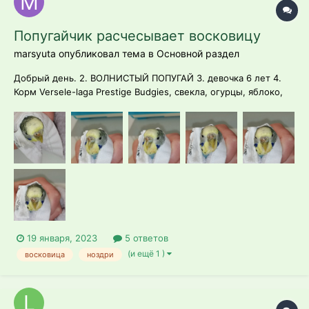
Попугайчик расчесывает восковицу
marsyuta опубликовал тема в
Основной раздел
Добрый день. 2. ВОЛНИСТЫЙ ПОПУГАЙ 3. девочка 6 лет 4.
Корм Versele-laga Prestige Budgies, свекла, огурцы, яблоко,
морковь 5. температура комнатная 18-20 гр, просыпается в 9
утра, бодрствует до 16.00-17.00, потом дремлет и отдыхает 6.
настораживающие симптомы - расчесывает во...
19 января, 2023
5 ответов
(и ещё 1 )
восковица
ноздри