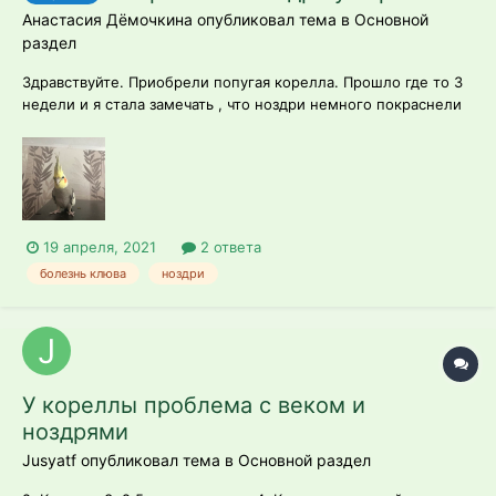
Анастасия Дёмочкина опубликовал тема в
Основной
раздел
Здравствуйте. Приобрели попугая корелла. Прошло где то 3
недели и я стала замечать , что ноздри немного покраснели
и бывает чихает, но редко. Очень сильно переживаю.
Подскажите пожалуйста что это может быть и стоит ли
переживать? (Ноздри в таком состоянии всего 2 дня) птица
ведёт себя как обычно и п...
19 апреля, 2021
2 ответа
болезнь клюва
ноздри
У кореллы проблема с веком и
ноздрями
Jusyatf опубликовал тема в
Основной раздел