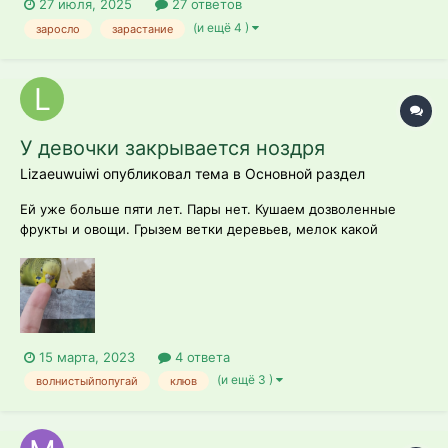
27 июля, 2025
27 ответов
(и ещё 4 )
заросло
зарастание
У девочки закрывается ноздря
Lizaeuwuiwi опубликовал тема в
Основной раздел
Ей уже больше пяти лет. Пары нет. Кушаем дозволенные
фрукты и овощи. Грызем ветки деревьев, мелок какой
можно. Ничего лишнего, ничего грязного. Начала после
любого полёта странно пищать, будто выдохлась. Сквозняки
не устраиваем в комнате, клетка убирается в нормальном
режиме, ежедневно. Орнитологов...
15 марта, 2023
4 ответа
(и ещё 3 )
волнистыйпопугай
клюв