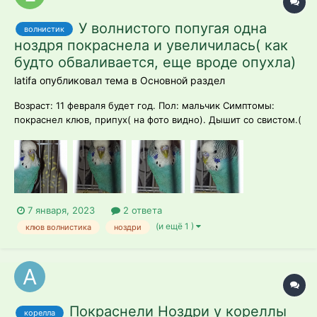
У волнистого попугая одна
волнистик
ноздря покраснела и увеличилась( как
будто обваливается, еще вроде опухла)
latifa опубликовал тема в
Основной раздел
Возраст: 11 февраля будет год. Пол: мальчик Симптомы:
покраснел клюв, припух( на фото видно). Дышит со свистом.(
все это происходит уже наверное в течение месяца) Вроде
бы не вялый. Этот попугай изначально был очень тихий и
неактивный, приручить не получилось.. Брала у заводчика. в
клетке...
7 января, 2023
2 ответа
(и ещё 1 )
клюв волнистика
ноздри
Покраснели Ноздри у кореллы
корелла