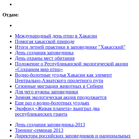
Отдам:
Международный день птиц в Хакасии
Помогая хакасской природе
Итоги летней практики в заповеднике "Хакасский"
День создания заповедника
День охраны мест обитания
Положение о Республиканской экологической акции
«Сохраним мир птиц»
Водно-болотные угодья Хакасии как элемент
Центрально-Азиатского пролетного пути
Сезонные миграции животных в Сибири
Для чего нужны заповедники
Зимняя экологическая акция продолжается
Еще раз о водно-болотных угодьях
Экофонд «Живая планета» выиграл два
республиканских гранта
День создания заповедника-2013
Тренинг-семинар 2013
Директора российских заповедников и национальных