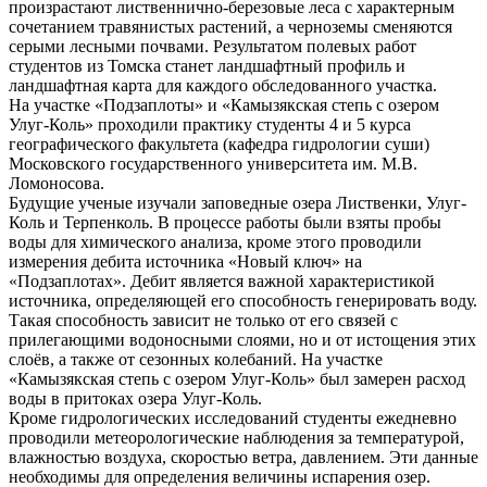
произрастают лиственнично-березовые леса с характерным
сочетанием травянистых растений, а черноземы сменяются
серыми лесными почвами. Результатом полевых работ
студентов из Томска станет ландшафтный профиль и
ландшафтная карта для каждого обследованного участка.
На участке «Подзаплоты» и «Камызякская степь с озером
Улуг-Коль» проходили практику студенты 4 и 5 курса
географического факультета (кафедра гидрологии суши)
Московского государственного университета им. М.В.
Ломоносова.
Будущие ученые изучали заповедные озера Лиственки, Улуг-
Коль и Терпенколь. В процессе работы были взяты пробы
воды для химического анализа, кроме этого проводили
измерения дебита источника «Новый ключ» на
«Подзаплотах». Дебит является важной характеристикой
источника, определяющей его способность генерировать воду.
Такая способность зависит не только от его связей с
прилегающими водоносными слоями, но и от истощения этих
слоёв, а также от сезонных колебаний. На участке
«Камызякская степь с озером Улуг-Коль» был замерен расход
воды в притоках озера Улуг-Коль.
Кроме гидрологических исследований студенты ежедневно
проводили метеорологические наблюдения за температурой,
влажностью воздуха, скоростью ветра, давлением. Эти данные
необходимы для определения величины испарения озер.