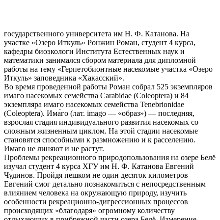
государственного университета им Н. Ф. Катанова. На
участке «Озеро Иткуль» Ронжин Роман, студент 4 курса,
кафедры биоэкологи Института Естественных наук и
математики занимался сбором материала для дипломной
работы на тему «Герпетобионтные насекомые участка «Озеро
Иткуль» заповедника «Хакасский».
Во время проведенной работы Роман собрал 525 экземпляров
имаго насекомых семейства Carabidae (Coleoptera) и 84
экземпляра имаго насекомых семейства Tenebrionidae
(Coleoptera). Има́го (лат. imago — «образ») — последняя,
взрослая стадия индивидуального развития насекомых со
сложным жизненным циклом. На этой стадии насекомые
становятся способными к размножению и к расселению.
Имаго не линяют и не растут.
Проблемы рекреационного природопользования на озере Белё
изучал студент 4 курса ХГУ им Н. Ф. Катанова Евгений
Чудинов. Пройдя пешком не один десяток километров
Евгений смог детально познакомиться с непосредственным
влиянием человека на окружающую природу, изучить
особенности рекреационно-дигрессионных процессов
происходящих «благодаря» огромному количеству
отдыхающих в прибрежной части озера Белё. Измерение