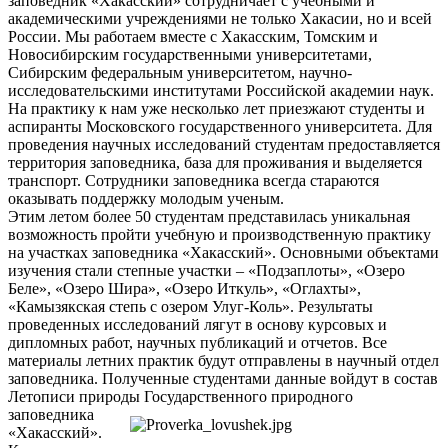
заповедник «Хакасский» сотрудничает с учебными и
академическими учреждениями не только Хакасии, но и всей
России. Мы работаем вместе с Хакасским, Томским и
Новосибирским государственными университетами,
Сибирским федеральным университетом, научно-
исследовательскими институтами Российской академии наук.
На практику к нам уже несколько лет приезжают студенты и
аспиранты Московского государственного университета. Для
проведения научных исследований студентам предоставляется
территория заповедника, база для проживания и выделяется
транспорт. Сотрудники заповедника всегда стараются
оказывать поддержку молодым ученым.
Этим летом более 50 студентам представилась уникальная
возможность пройти учебную и производственную практику
на участках заповедника «Хакасский». Основными объектами
изучения стали степные участки – «Подзаплоты», «Озеро
Беле», «Озеро Шира», «Озеро Иткуль», «Оглахты»,
«Камызякская степь с озером Улуг-Коль». Результаты
проведенных исследований лягут в основу курсовых и
дипломных работ, научных публикаций и отчетов. Все
материалы летних практик будут отправлены в научный отдел
заповедника. Полученные студентами данные войдут в состав
Летописи природы
Государственного природного
заповедника
«Хакасский».