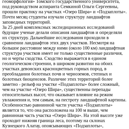
геоморфология» Томского государственного университета,
под руководством аспиранта Семкиной Ольги Сергеевны,
прошли практику на участках «Озеро Шира» и «Подзаплоты».
Почти месяц студенты изучали структуру ландшафтов
заповедных территорий.
За 25 дней комплексных экспедиционных исследований
будущие ученые делали описания ландшафтов и определяли
их структуру. Дальнейшие исследования проходили в
сравнении ландшафтов этих двух участков. Несмотря на
большое расстояние между ними (около 100 км) ландшафтная
структура участков имеет не только существенные различия,
но и черты сходства. Сходство выражается в едином
геологическом строении, в широком развитии на обоих
участках девонских красноцветных горных пород, в
преобладании болотных почв и черноземов, степных и
болотных биоценозов. Различие этих территорий более
заметно - рельеф на участке «Подзаплоты» более сложный,
чем на участке «Озеро Шира», существенны перепады
относительных высот, что оказывает влияние на режим
увлажнения и, тем самым, на пестроту ландшафтной картины.
Особенностью равнинной части участка «Подзаплоты»
является то, что она расположена на 100 м выше, чем
равнинная часть участка «Озеро Шира». На этой высоте уже
проходит нижняя граница леса, поэтому на склонах
Кузнецкого Алатау, опоясывающих «Подзаплоты»,