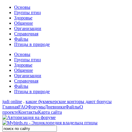
Основы
Группы птиц
Здоровье
Общение
Организации
Справочная
Файлы
Птицы в природе
Основы
Группы птиц
Здоровье
Общение
Организации
Справочная
Файлы
Птицы в природе
judi online
.
какие букмекерские конторы дают бонусы
Главная
FAQ
Форумы
Дневники
Файлы
О
проекте
Контакты
Карта сайта