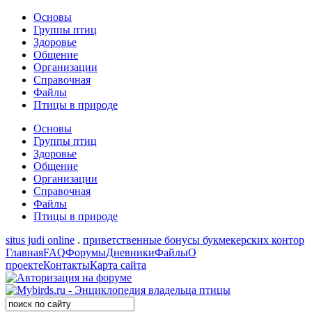
Основы
Группы птиц
Здоровье
Общение
Организации
Справочная
Файлы
Птицы в природе
Основы
Группы птиц
Здоровье
Общение
Организации
Справочная
Файлы
Птицы в природе
situs judi online
.
приветственные бонусы букмекерских контор
Главная
FAQ
Форумы
Дневники
Файлы
О
проекте
Контакты
Карта сайта