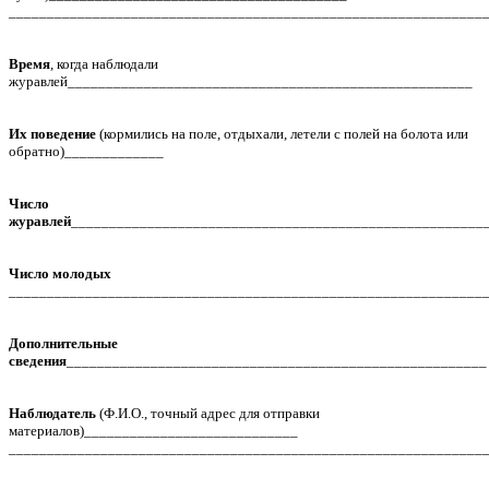
______________________________________________________________
Время
, когда наблюдали
журавлей_____________________________________________________
Их поведение
(кормились на поле, отдыхали, летели с полей на болота или
обратно)_____________
Число
журавлей
______________________________________________________
Число молодых
______________________________________________________________
Дополнительные
сведения
_______________________________________________________
Наблюдатель
(Ф.И.О., точный адрес для отправки
материалов)____________________________
______________________________________________________________