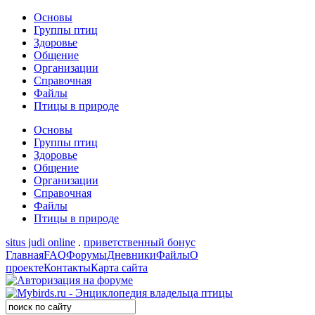
Основы
Группы птиц
Здоровье
Общение
Организации
Справочная
Файлы
Птицы в природе
Основы
Группы птиц
Здоровье
Общение
Организации
Справочная
Файлы
Птицы в природе
situs judi online
.
приветственный бонус
Главная
FAQ
Форумы
Дневники
Файлы
О
проекте
Контакты
Карта сайта