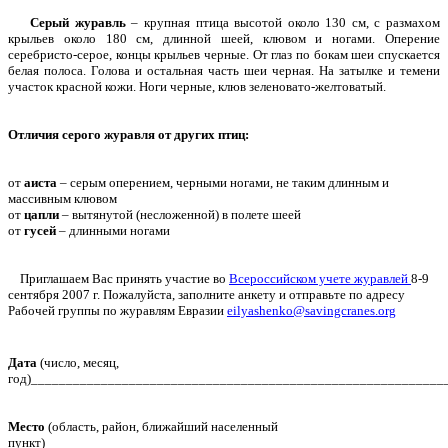
Серый журавль
– крупная птица высотой около 130 см, с размахом
крыльев около 180 см, длинной шеей, клювом и ногами. Оперение
серебристо-серое, концы крыльев черные. От глаз по бокам шеи спускается
белая полоса. Голова и остальная часть шеи черная. На затылке и темени
участок красной кожи. Ноги черные, клюв зеленовато-желтоватый.
Отличия серого журавля от других птиц:
от
аиста
– серым оперением, черными ногами, не таким длинным и
массивным клювом
от
цапли
– вытянутой (несложенной) в полете шеей
от
гусей
– длинными ногами
Приглашаем Вас принять участие во
Всероссийском учете журавлей
8-9
сентября 2007 г. Пожалуйста, заполните анкету и отправьте по адресу
Рабочей группы по журавлям Евразии
eilyashenko@savingcranes.org
Дата
(число, месяц,
год)___________________________________________________________
Место
(область, район, ближайший населенный
пункт)_______________________________________