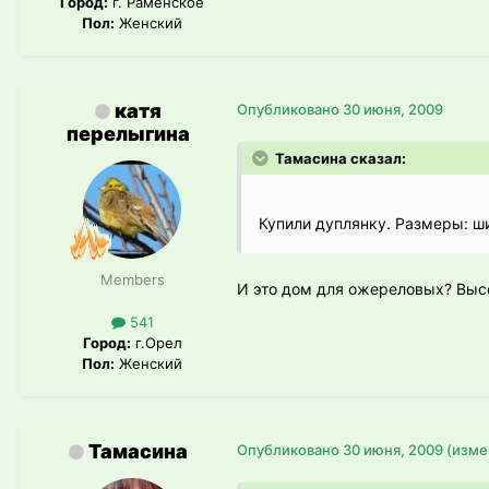
Город:
г. Раменское
Пол:
Женский
катя
Опубликовано
30 июня, 2009
перелыгина
Тамасина сказал:
Купили дуплянку. Размеры: ши
Members
И это дом для ожереловых? Высо
541
Город:
г.Орел
Пол:
Женский
Тамасина
Опубликовано
30 июня, 2009
(изме