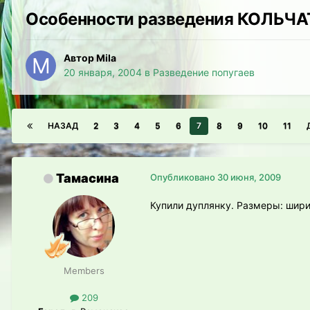
Особенности разведения КОЛЬЧА
Автор Mila
20 января, 2004
в
Разведение попугаев
НАЗАД
2
3
4
5
6
7
8
9
10
11
Тамасина
Опубликовано
30 июня, 2009
Купили дуплянку. Размеры: шири
Members
209