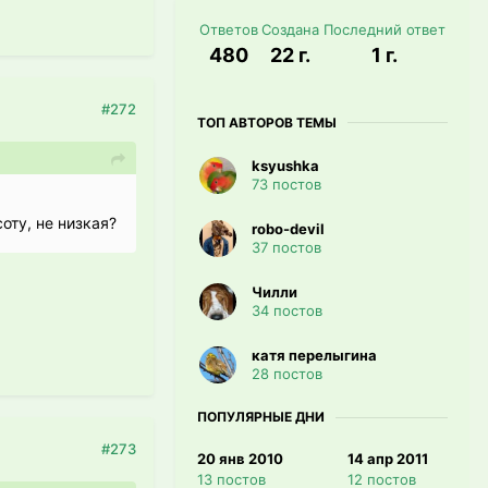
Ответов
Создана
Последний ответ
480
22 г.
1 г.
#272
ТОП АВТОРОВ ТЕМЫ
ksyushka
73 постов
оту, не низкая?
robo-devil
37 постов
Чилли
34 постов
катя перелыгина
28 постов
ПОПУЛЯРНЫЕ ДНИ
#273
20 янв 2010
14 апр 2011
13 постов
12 постов