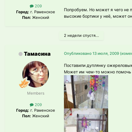
209
Попробуем. Но может я чего не п
Город:
г. Раменское
высокие бортики у неё, может он
Пол:
Женский
2 недели спустя...
Тамасина
Опубликовано
13 июля, 2009
(изме
Поставили дуплянку ожереловым.
Может им чем-то можно помочь п
Members
209
Город:
г. Раменское
Пол:
Женский