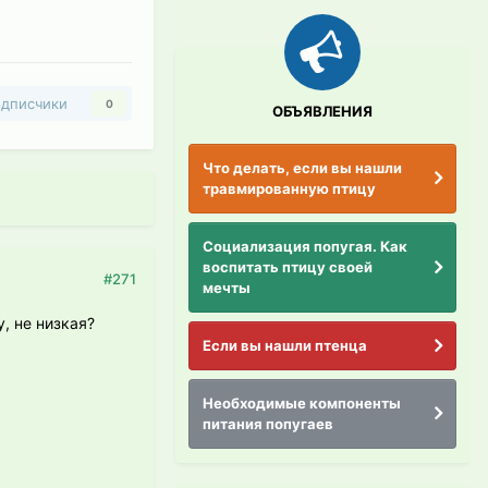
дписчики
0
ОБЪЯВЛЕНИЯ
Что делать, если вы нашли
травмированную птицу
Социализация попугая. Как
воспитать птицу своей
#271
мечты
, не низкая?
Если вы нашли птенца
Необходимые компоненты
питания попугаев