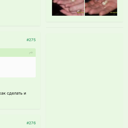
#275
как сделать и
#276