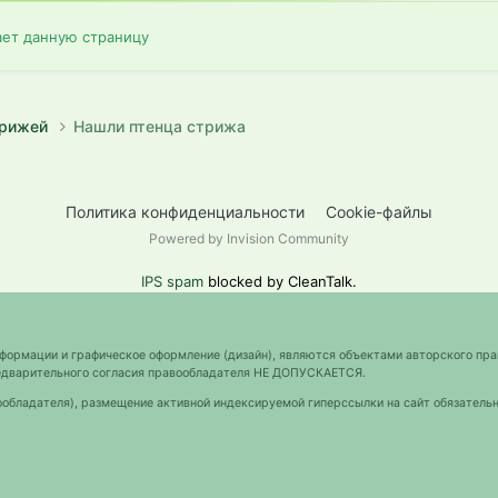
ает данную страницу
трижей
Нашли птенца стрижа
Политика конфиденциальности
Cookie-файлы
Powered by Invision Community
IPS spam
blocked by CleanTalk.
нформации и графическое оформление (дизайн), являются объектами авторского пра
предварительного согласия правообладателя НЕ ДОПУСКАЕТСЯ.
ообладателя), размещение активной индексируемой гиперссылки на сайт обязательн