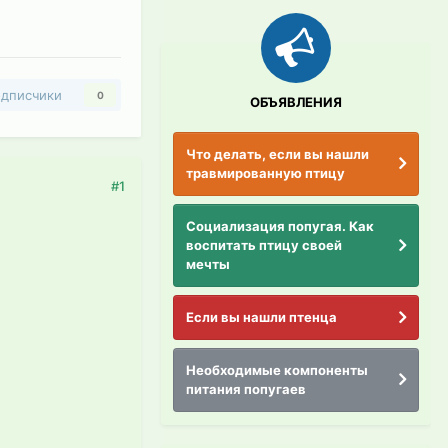
дписчики
0
ОБЪЯВЛЕНИЯ
Что делать, если вы нашли
травмированную птицу
#1
Социализация попугая. Как
воспитать птицу своей
мечты
Если вы нашли птенца
Необходимые компоненты
питания попугаев