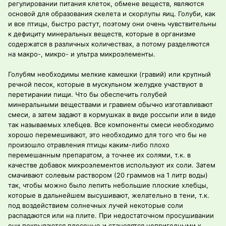
регулировании питания клеток, обмене веществ, являются
основой для образования скелета и скорлупы яиц. Голуби, как
и все птицы, быстро растут, поэтому они очень чувствительны
к дефициту минеральных веществ, которые в организме
содержатся в различных количествах, а потому разделяются
на макро-, микро- и ультра микроэлементы.
Голубям необходимы мелкие камешки (гравий) или крупный
речной песок, которые в мускульном желудке участвуют в
перетирании пищи. Что бы обеспечить голубей
минеральными веществами и гравием обычно изготавливают
смеси, а затем задают в кормушках в виде россыпи или в виде
так называемых хлебцев. Все компоненты смеси необходимо
хорошо перемешивают, это необходимо для того что бы не
произошло отравления птицы каким-либо плохо
перемешанным препаратом, а точнее их солями, т.к. в
качестве добавок микроэлементов используют их соли. Затем
смачивают солевым раствором (20 граммов на 1 литр воды)
так, чтобы можно было лепить небольшие плоские хлебцы,
которые в дальнейшем высушивают, желательно в тени, т.к.
под воздействием солнечных лучей некоторые соли
распадаются или на плите. При недостаточном просушивании
они покрываются плесенью и становятся непригодными к