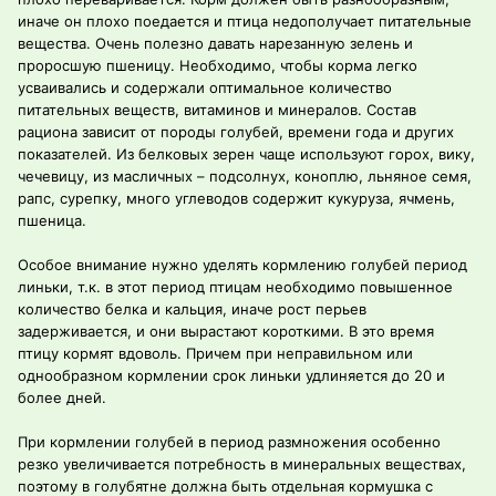
иначе он плохо поедается и птица недополучает питательные
вещества. Очень полезно давать нарезанную зелень и
проросшую пшеницу. Необходимо, чтобы корма легко
усваивались и содержали оптимальное количество
питательных веществ, витаминов и минералов. Состав
рациона зависит от породы голубей, времени года и других
показателей. Из белковых зерен чаще используют горох, вику,
чечевицу, из масличных – подсолнух, коноплю, льняное семя,
рапс, сурепку, много углеводов содержит кукуруза, ячмень,
пшеница.
Особое внимание нужно уделять кормлению голубей период
линьки, т.к. в этот период птицам необходимо повышенное
количество белка и кальция, иначе рост перьев
задерживается, и они вырастают короткими. В это время
птицу кормят вдоволь. Причем при неправильном или
однообразном кормлении срок линьки удлиняется до 20 и
более дней.
При кормлении голубей в период размножения особенно
резко увеличивается потребность в минеральных веществах,
поэтому в голубятне должна быть отдельная кормушка с