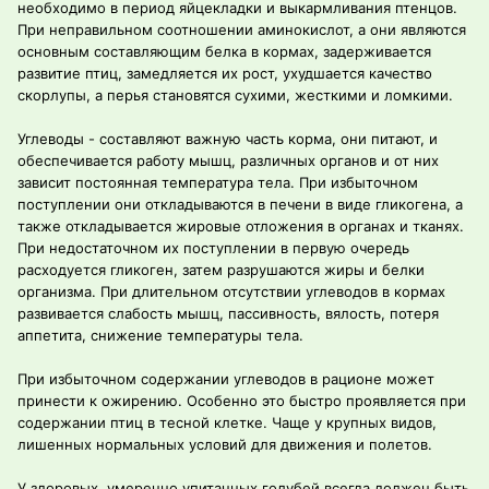
необходимо в период яйцекладки и выкармливания птенцов.
При неправильном соотношении аминокислот, а они являются
основным составляющим белка в кормах, задерживается
развитие птиц, замедляется их рост, ухудшается качество
скорлупы, а перья становятся сухими, жесткими и ломкими.
Углеводы - составляют важную часть корма, они питают, и
обеспечивается работу мышц, различных органов и от них
зависит постоянная температура тела. При избыточном
поступлении они откладываются в печени в виде гликогена, а
также откладывается жировые отложения в органах и тканях.
При недостаточном их поступлении в первую очередь
расходуется гликоген, затем разрушаются жиры и белки
организма. При длительном отсутствии углеводов в кормах
развивается слабость мышц, пассивность, вялость, потеря
аппетита, снижение температуры тела.
При избыточном содержании углеводов в рационе может
принести к ожирению. Особенно это быстро проявляется при
содержании птиц в тесной клетке. Чаще у крупных видов,
лишенных нормальных условий для движения и полетов.
У здоровых, умеренно упитанных голубей всегда должен быть