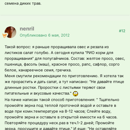
семена диких трав.
nenril
#12
Опубликовано
6 мая, 2012
Такой вопрос: я раньше проращивала овес и резала из
листиков салат голубю. А сегодня купила "РИО корм для
проращивания" для попугайчиков. Состав: желтое просо, овес,
пшеница, фасоль (маш), красное просо, рапс, сафлор, сорго
белое, канареечное семя, гречиха.
Меня смутили рекомендации по приготовлению. Я хотела так
же прорастить и дать салат, а тут написано: "Не давайте птице
длинные ростки. Проростки с листьями теряют свои
питательные и вкусовые качества."
На пачке написан такой способ приготовления: " Тщательно
промойте зерна под теплой проточной водой и оставьте в
воде при комн.температуре на 8-12 часов; Слейте воду,
промойте зерна и оставьте в открытой емкости на 6 часов.
Повторяйте процедуру неск.раз в теч.1-2 дней; Промойте
зерна, просушите и давайте птице." И еще: "Не оставляйте