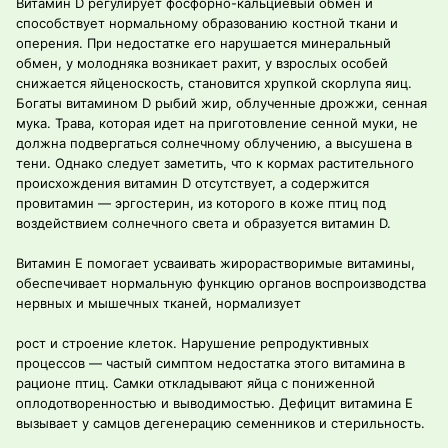
Витамин D регулирует фосфорно-кальциевый обмен и
способствует нормальному образованию костной ткани и
оперения. При недостатке его нарушается минеральный
обмен, у молодняка возникает рахит, у взрослых особей
снижается яйценоскость, становится хрупкой скорлупа яиц.
Богаты витамином D рыбий жир, облученные дрожжи, сенная
мука. Трава, которая идет на приготовление сенной муки, не
должна подвергаться солнечному облучению, а высушена в
тени. Однако следует заметить, что к кормах растительного
происхождения витамин D отсутствует, а содержится
провитамин — эргостерин, из которого в коже птиц под
воздействием солнечного света и образуется витамин D.
Витамин Е помогает усваивать жирорастворимые витамины,
обеспечивает нормальную функцию органов воспроизводства
нервных и мышечных тканей, нормализует
рост и строение клеток. Нарушение репродуктивных
процессов — частый симптом недостатка этого витамина в
рационе птиц. Самки откладывают яйца с пониженной
оплодотворенностью и выводимостью. Дефицит витамина Е
вызывает у самцов дегенерацию семенников и стерильность.