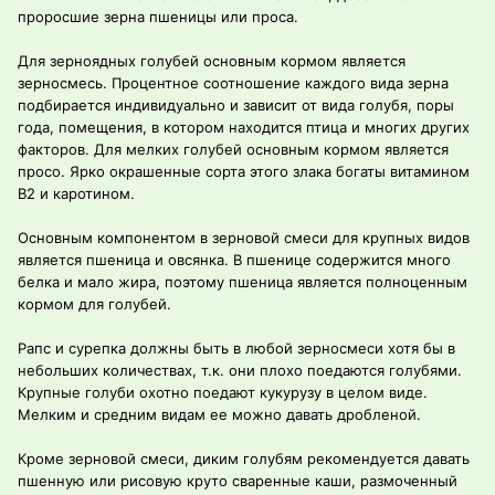
проросшие зерна пшеницы или проса.
Для зерноядных голубей основным кормом является
зерносмесь. Процентное соотношение каждого вида зерна
подбирается индивидуально и зависит от вида голубя, поры
года, помещения, в котором находится птица и многих других
факторов. Для мелких голубей основным кормом является
просо. Ярко окрашенные сорта этого злака богаты витамином
В2 и каротином.
Основным компонентом в зерновой смеси для крупных видов
является пшеница и овсянка. В пшенице содержится много
белка и мало жира, поэтому пшеница является полноценным
кормом для голубей.
Рапс и сурепка должны быть в любой зерносмеси хотя бы в
небольших количествах, т.к. они плохо поедаются голубями.
Крупные голуби охотно поедают кукурузу в целом виде.
Мелким и средним видам ее можно давать дробленой.
Кроме зерновой смеси, диким голубям рекомендуется давать
пшенную или рисовую круто сваренные каши, размоченный