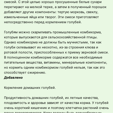
смесей. С этой целью хорошо просушенные белые сухари
перетирают на мелкой терке, а затем в полученный порошок
добавляют другие компоненты: тертую морковь, свеклу,
измельченные яйца или творог. Эти смеси приготовляют
непосредственно перед кормлением голубей.
Голубям можно скармливать промышленные комбикорма,
которые выпускаются для сельскохозяйственной птицы.
Однако комбикорма не должны быть мучнистыми, так как
голуби склевывают их неохотно, из-за строения клюва и
ротовой полости, приспособленных к приему зерновой смеси.
В полноценном комбикорме содержатся все необходимые
питательные вещества, витамины, минеральные компоненты,
но кормить одним комбикормом голубей нельзя, так как это
способствует ожирению.
Добавлено
Кормление домашних голубей.
Продуктивность домашних голубей, их летные качества,
плодовитость и здоровье зависят от качества корма. У голубей
очень короткий кишечник и поэтому клетчатка растений очень
плохо переваривается. Корм должен быть разнообразным,