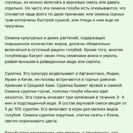
горлицы, их можно включать в зерновую смесь или давать
отдельно. Но часто эти семена голуби есть отказываются, что
случается чаще всего по двум причинам: или семена сорных
трав испорчены быстрой сушкой, или птицы к ним еще не
приучены.
Семена культурных и диких растений, содержащих
повышенное количество жиров, должны обязательно
включаться в суточный рацион голубей. Кроме того, многие
голубеводы балуют своих птиц семенами аниса и укропа,
размягченными в разведенном меде или сиропе.
Сурепка. Эту культуру возделывают в Афганистане, Индии,
Ираке и Китае, ее посевы встречаются в горных районах
Армении и Средней Азии. Сурепка бывает яровой и озимой.
Семена сурепки горчат, поэтому голуби обычно едят
неохотно. Эта горечь исчезает при кипячении в течение 3- 4
мин в подслащенной воде. В состав зерновой смеси вводят от
5 до 10% сурепки. Его включают в корм для мелких видов
голубей. Семена сурепки округлые, слегка сжаты с боков,
светло-коричневого цвета.
Рапс бывает однолетним, или яровым, и двухлетним, или