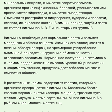
минеральных веществ, снижается сопротивляемость
организма против инфекционных болезней, уменьшается или
прекращается яйцекладка, снижается вывод птенцов.
Отмечаются расстройства пищеварения, судороги и параличи,
слепота, искривление костей. В зимний период голубям часто
не хватает витаминов A, D, Е и некоторых из группы В.
Витамин А необходим для нормального роста и развития
молодняка и обмена веществ. Излишек его откладывается в
печени, образуя резервы, но чрезмерное употребление
витамина А приводит к нарушению обмена веществ и
отравлению организма. Нормальное поступление витамина А
с кормом поддерживает на высоком уровне яйценоскость и
выводимость птенцов, предупреждает заболевание глаз и
слизистых оболочек.
В растительных кормах содержится каротин, который в
организме превращается в витамин А. Каротином богата
красная морковь, листья клевера, люцерна, травяная мука,
желтая кукуруза, желтые сорта тыквы. Много витамина А в
рыбьем жире, молоке, желтке яиц.