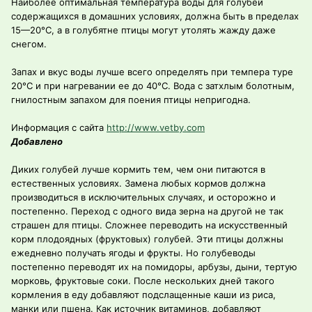
Наиболее оптимальная температура воды для голубей
содержащихся в домашних условиях, должна быть в пределах
15—20°С, а в голубятне птицы могут утолять жажду даже
снегом.
Запах и вкус воды лучше всего определять при темпера туре
20°С и при нагревании ее до 40°С. Вода с затхлым болотным,
гнилостным запахом для поения птицы непригодна.
Информация с сайта
http://www.vetby.com
Добавлено
Диких голубей лучше кормить тем, чем они питаются в
естественных условиях. Замена любых кормов должна
производиться в исключительных случаях, и осторожно и
постепенно. Переход с одного вида зерна на другой не так
страшен для птицы. Сложнее переводить на искусственный
корм плодоядных (фруктовых) голубей. Эти птицы должны
ежедневно получать ягоды и фрукты. Но голубеводы
постепенно переводят их на помидоры, арбузы, дыни, тертую
морковь, фруктовые соки. После нескольких дней такого
кормления в еду добавляют подслащенные каши из риса,
манки или пшена. Как источник витаминов, добавляют