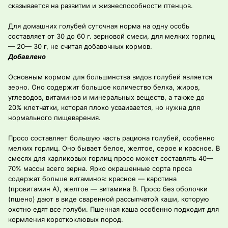
сказывается на развитии и жизнеспособности птенцов.
Для домашних голубей суточная норма на одну особь
составляет от 30 до 60 г. зерновой смеси, для мелких горлиц
— 20— 30 г, не считая добавочных кормов.
Добавлено
Основным кормом для большинства видов голубей является
зерно. Оно содержит большое количество белка, жиров,
углеводов, витаминов и минеральных веществ, а также до
20% клетчатки, которая плохо усваивается, но нужна для
нормального пищеварения.
Просо составляет большую часть рациона голубей, особенно
мелких горлиц. Оно бывает белое, желтое, серое и красное. В
смесях для карликовых горлиц просо может составлять 40—
70% массы всего зерна. Ярко окрашенные сорта проса
содержат больше витаминов: красное — каротина
(провитамин А), желтое — витамина В. Просо без оболочки
(пшено) дают в виде сваренной рассыпчатой каши, которую
охотно едят все голуби. Пшенная каша особенно подходит для
кормления короткоклювых пород.