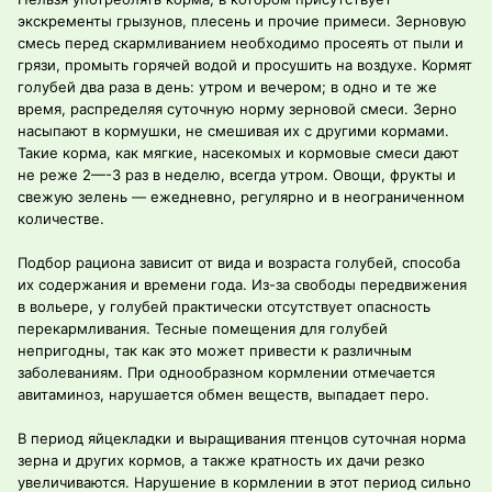
экскременты грызунов, плесень и прочие примеси. Зерновую
смесь перед скармливанием необходимо просеять от пыли и
грязи, промыть горячей водой и просушить на воздухе. Кормят
голубей два раза в день: утром и вечером; в одно и те же
время, распределяя суточную норму зерновой смеси. Зерно
насыпают в кормушки, не смешивая их с другими кормами.
Такие корма, как мягкие, насекомых и кормовые смеси дают
не реже 2—-3 раз в неделю, всегда утром. Овощи, фрукты и
свежую зелень — ежедневно, регулярно и в неограниченном
количестве.
Подбор рациона зависит от вида и возраста голубей, способа
их содержания и времени года. Из-за свободы передвижения
в вольере, у голубей практически отсутствует опасность
перекармливания. Тесные помещения для голубей
непригодны, так как это может привести к различным
заболеваниям. При однообразном кормлении отмечается
авитаминоз, нарушается обмен веществ, выпадает перо.
В период яйцекладки и выращивания птенцов суточная норма
зерна и других кормов, а также кратность их дачи резко
увеличиваются. Нарушение в кормлении в этот период сильно