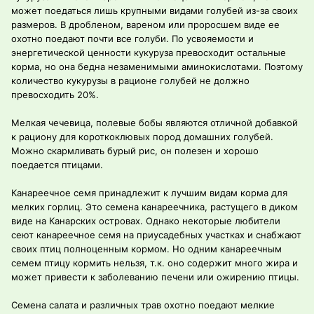
может поедаться лишь крупными видами голубей из-за своих
размеров. В дробленом, вареном или проросшем виде ее
охотно поедают почти все голуби. По усвояемости и
энергетической ценности кукуруза превосходит остальные
корма, но она бедна незаменимыми аминокислотами. Поэтому
количество кукурузы в рационе голубей не должно
превосходить 20%.
Мелкая чечевица, полевые бобы являются отличной добавкой
к рациону для короткоклювых пород домашних голубей.
Можно скармливать бурый рис, он полезен и хорошо
поедается птицами.
Канареечное семя принадлежит к лучшим видам корма для
мелких горлиц. Это семена канареечника, растущего в диком
виде на Канарских островах. Однако некоторые любители
сеют канареечное семя на приусадебных участках и снабжают
своих птиц полноценным кормом. Но одним канареечным
семем птицу кормить нельзя, т.к. оно содержит много жира и
может привести к заболеванию печени или ожирению птицы.
Семена салата и различных трав охотно поедают мелкие