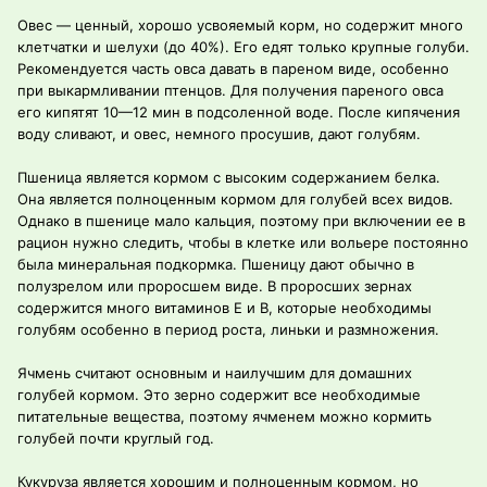
Овес — ценный, хорошо усвояемый корм, но содержит много
клетчатки и шелухи (до 40%). Его едят только крупные голуби.
Рекомендуется часть овса давать в пареном виде, особенно
при выкармливании птенцов. Для получения пареного овса
его кипятят 10—12 мин в подсоленной воде. После кипячения
воду сливают, и овес, немного просушив, дают голубям.
Пшеница является кормом с высоким содержанием белка.
Она является полноценным кормом для голубей всех видов.
Однако в пшенице мало кальция, поэтому при включении ее в
рацион нужно следить, чтобы в клетке или вольере постоянно
была минеральная подкормка. Пшеницу дают обычно в
полузрелом или проросшем виде. В проросших зернах
содержится много витаминов Е и В, которые необходимы
голубям особенно в период роста, линьки и размножения.
Ячмень считают основным и наилучшим для домашних
голубей кормом. Это зерно содержит все необходимые
питательные вещества, поэтому ячменем можно кормить
голубей почти круглый год.
Кукуруза является хорошим и полноценным кормом, но