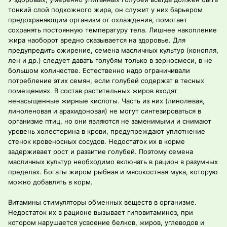
тонкий слой подкожного жира, он служит у них барьером
предохраняющим организм от охлаждения, помогает
сохранять постоянную температуру тела. Лишнее накопление
жира наоборот вредно сказывается на здоровье. Для
предупредить ожирение, семена масличных культур (конопля,
лен и др.) следует давать голубям только в зерносмеси, в не
большом количестве. Естественно надо ограничивали
потребление этих семян, если голубей содержат в тесных
помещениях. В состав растительных жиров входят
ненасыщенные жирные кислоты. Часть из них (линолевая,
линоленовая и арахидоновая) не могут синтезироваться в
организме птиц, но они являются не заменимыми и снимают
уровень холестерина в крови, предупреждают уплотнение
стенок кровеносных сосудов. Недостаток их в корме
задерживает рост и развитие голубей. Поэтому семена
масличных культур необходимо включать в рацион в разумных
пределах. Богаты жиром рыбная и мясокостная мука, которую
можно добавлять в корм.
Витамины стимуляторы обменных веществ в организме.
Недостаток их в рационе вызывает гиповитаминоз, при
котором нарушается усвоение белков, жиров, углеводов и