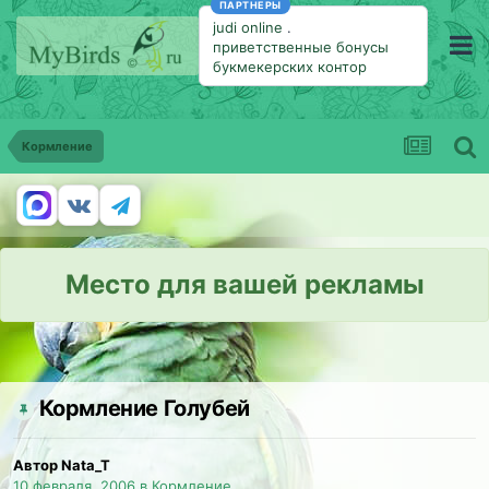
ПАРТНЕРЫ
judi online
.
приветственные бонусы
букмекерских контор
Кормление
Место для вашей рекламы
Кормление Голубей
Автор Nata_T
10 февраля, 2006
в
Кормление