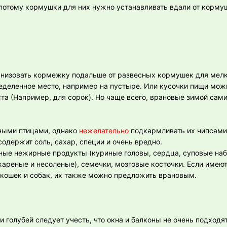
потому кормушки для них нужно устанавливать вдали от корму
ганизовать кормежку подальше от развесных кормушек для мелк
ределенное место, например на пустыре. Или кусочки пищи мож
ста (Например, для сорок). Но чаще всего, врановые зимой сам
ными птицами, однако
нежелательно
подкармливать их чипсами
содержит соль, сахар, специи и очень вредно.
сные нежирные продукты (куриные головы, сердца, суповые наб
жареные и несоленые), семечки, мозговые косточки. Если имеют
 кошек и собак, их также можно предложить врановым.
голубей следует учесть, что окна и балконы не очень подходят 