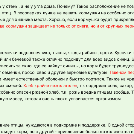
 у стены, а не у угла дома. Почему? Такое расположение не по
х птиц. В лесопарках лучше не вешать кормушки на особенно от
ые для хищника места. Хорошо, если кормушка будет прикрепл
а кормушки защищает не только от снега, но и от крупных пер
семечки подсолнечника, тыквы, ягоды рябины, орехи. Кусочки н
й или бечевкой также отлично подойдут для всех видов синиц. 
овесить за окно, где ее найдут синицы, но корм будет труднодос
 семечки, просо, овес и другие зерновые культуры.
Пшеном пер
е имеет естественной оболочки и быстро портится. Также на ур
ных смесей.
Хлеб крайне нежелателен
, т.к содержит соль, сахар
обенно опасен ржаной хлеб, т.к. рожь вредна птицам вообще. 
кую массу, которая очень плохо усваивается организмом
вчие птицы, нуждаются в подкормке и поддержке. С одной стор
съедят корм, но с другой - привлечение большого количества 