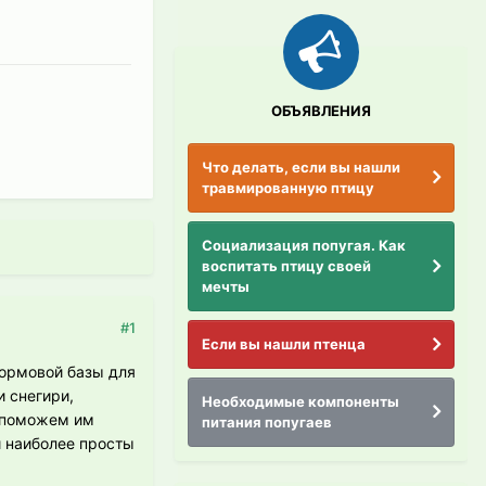
ОБЪЯВЛЕНИЯ
Что делать, если вы нашли
травмированную птицу
Социализация попугая. Как
воспитать птицу своей
мечты
#1
Если вы нашли птенца
кормовой базы для
и снегири,
Необходимые компоненты
е поможем им
питания попугаев
и наиболее просты