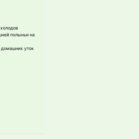
 холодов
шней полыньи на
 домашних уток