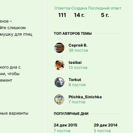
Ответов
Создана
Последний ответ
111
14 г.
5 г.
вное –
айте слишком
ТОП АВТОРОВ ТЕМЫ
рмушку для птиц
Сергей В.
38 постов
tasibai
ого дна с
13 постов
ми, чтобы
Torkut
лемент
8 постов
Ptichka_Sinichka
7 постов
ные варианты
ПОПУЛЯРНЫЕ ДНИ
24 дек 2015
29 дек 2014
7 постов
5 постов