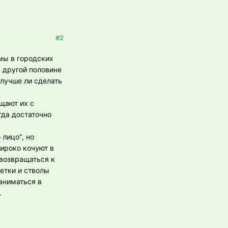
#2
мы в городских
 другой половине
 лучше ли сделать
щают их с
гда достаточно
 лицо", но
широко кочуют в
 возвращаться к
ветки и стволы
аниматься в
.