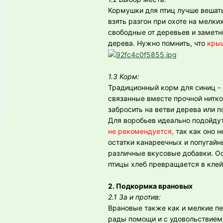
Кормушки для птиц лучше вешать
взять разгон при охоте на мелки
свободные от деревьев и заметн
дерева. Нужно помнить, что
крыш
1.3 Корм:
Традиционный корм для синиц - 
связанные вместе прочной нитко
забросить на ветви дерева или п
Для воробьев идеально подойдут
не рекомендуется,
так как оно н
остатки канареечных и попугай
различные вкусовые добавки. Ос
птицы хлеб превращается в клей
2. Подкормка врановых
2.1 За и против:
Врановые также как и мелкие пе
рады помощи и с удовольствием 