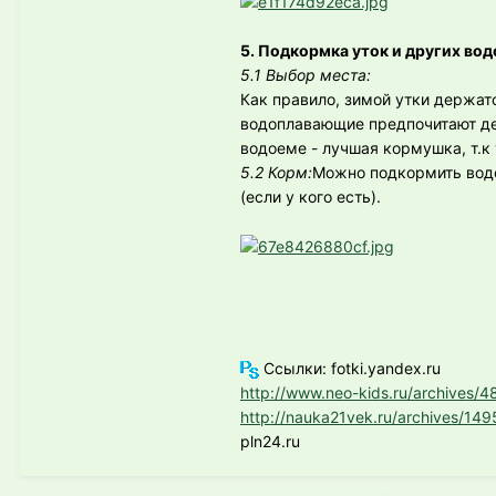
5. Подкормка уток и других во
5.1 Выбор места:
Как правило, зимой утки держа
водоплавающие предпочитают дер
водоеме - лучшая кормушка, т.к
5.2 Корм:
Можно подкормить вод
(если у кого есть).
Ссылки: fotki.yandex.ru
http://www.neo-kids.ru/archives/4
http://nauka21vek.ru/archives/149
pln24.ru