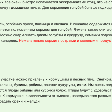
ых все очень быстро испачкается экскрементами птиц, что не 
с живут домашние птицы. Для кормления голубей больше подходя
сь, особенно просо, пшеница и овсянка. В пшенице содержится 
ляется полноценным кормом для голубей. Ячмень также считаю
Можно скармливать диким голубям и кукурузу, семечки подсол
 канареек.
Нежелательно кормить острыми и солеными продук
м участке можно привлечь к кормушкам и лесных птиц. Снегири,
калины, бузины, рябины, початки кукурузы, изюм. Им очень по
тся плоды рябины или кусочки яблок. Птицы будут с удовольс
. К кормушке, в зависимости от «меню», наведываются разные
оедать орехи и желуди.