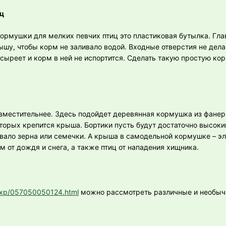
иц
ормушки для мелких певчих птиц это пластиковая бутылка. Гла
шу, чтобы корм не заливало водой. Входные отверстия не дел
сыреет и корм в ней не испортится. Сделать такую простую ко
местительнее. Здесь подойдет деревянная кормушка из фанерн
оторых крепится крыша. Бортики пусть будут достаточно высоки
вало зерна или семечки. А крыша в самодельной кормушке – э
 от дождя и снега, а также птиц от нападения хищника.
e.xp/057050050124.html
можно рассмотреть различные и необыч