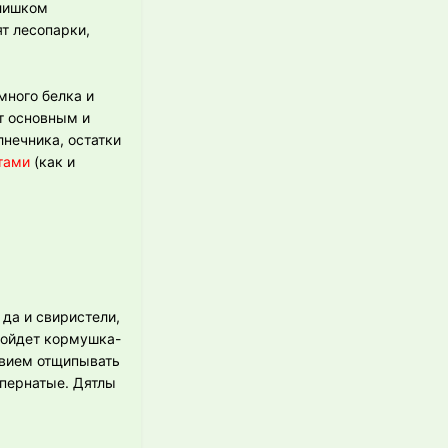
слишком
т лесопарки,
много белка и
т основным и
нечника, остатки
тами
(как и
 да и свиристели,
дойдет кормушка-
твием отщипывать
 пернатые. Дятлы