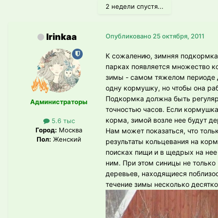
2 недели спустя...
Irinkaa
Опубликовано
25 октября, 2011
К сожалению, зимняя подкормка 
парках появляется множество ко
зимы - самом тяжелом периоде д
одну кормушку, но чтобы она ра
Подкормка должна быть регуляр
Администраторы
точностью часов. Если кормушка 
корма, зимой возле нее будут де
5.6 тыс
Город:
Москва
Нам может показаться, что тольк
Пол:
Женский
результаты кольцевания на корму
поисках пищи и в щедрых на нее
ним. При этом синицы не только 
деревьев, находящиеся поблизос
течение зимы несколько десятко