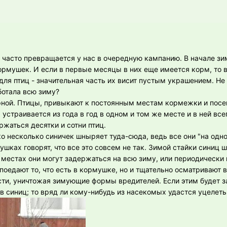
часто превращается у нас в очередную кампанию. В начале зи
рмушек. И если в первые месяцы в них еще имеется корм, то в
ля птиц - значительная часть их висит пустым украшением. Не
ботала всю зиму?
ной. Птицы, привыкают к постоянным местам кормежки и посе
устраивается из года в год в одном и том же месте и в ней все
ржаться десятки и сотни птиц.
о несколько синичек шныряет туда-сюда, ведь все они "на одно
шках говорят, что все это совсем не так. Зимой стайки синиц 
 местах они могут задержаться на всю зиму, или периодически
поедают то, что есть в кормушке, но и тщательно осматривают 
ти, уничтожая зимующие формы вредителей. Если этим будет з
в синиц; то вряд ли кому-нибудь из насекомых удастся уцелеть