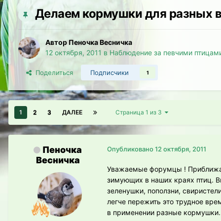
Делаем кормушки для разных в
Автор Пеночка Весничка
12 октября, 2011
в
Наблюдение за певчими птицам
Поделиться
Подписчики
1
1
2
3
ДАЛЕЕ
Страница 1 из 3
Пеночка
Опубликовано
12 октября, 2011
Весничка
Уважаемые форумцы ! Приближает
зимующих в наших краях птиц. Вм
зеленушки, поползни, свиристел
легче пережить это трудное врем
в применении разные кормушки.