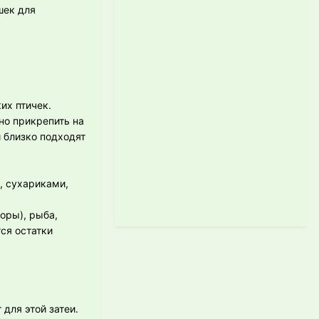
шек для
их птичек.
но прикрепить на
и близко подходят
, сухариками,
оры), рыба,
ся остатки
для этой затеи.