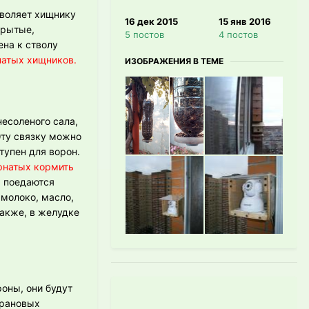
зволяет хищнику
16 дек 2015
15 янв 2016
крытые,
5 постов
4 постов
ена к стволу
натых хищников.
ИЗОБРАЖЕНИЯ В ТЕМЕ
есоленого сала,
Эту связку можно
тупен для ворон.
натых кормить
а поедаются
, молоко, масло,
Также, в желудке
оны, они будут
врановых