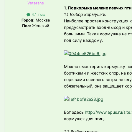
Veterans
1. Подкормка мелких певчих пт
1.1 Выбор кормушки:
4.1 тыс
Город:
Москва
Наиболее простая конструкция к
Пол:
Женский
предусмотреть вход-выход и кры
большими. Такая кормушка не от
под силу каждому.
Можно смастерить кормушку пов
бортиками и жестких опор, на к
порывами осеннего ветра не сду
обязательный, она защищает корм
Вот здесь
http://www.apus.ru/sit
кормушек для птиц.
1.2 Выбор места: