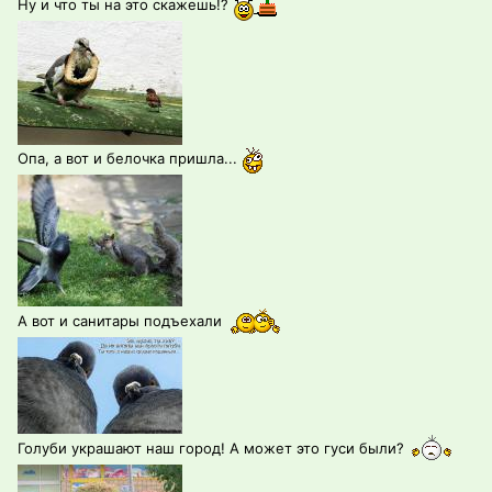
Ну и что ты на это скажешь!?
Опа, а вот и белочка пришла...
А вот и санитары подъехали
Голуби украшают наш город! А может это гуси были?