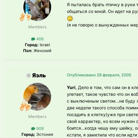
Я пыталась брать птичку в руки 
общаться со мной. Он идет на ру
(я не говорю о вынужденных мер
Members
406
Город:
Israel
Пол:
Женский
Яэль
Опубликовано
28 февраля, 2005
Yuri
, Дело в том, что сам он в к
улетает, такое чувство что он во
с выключеным светом...не буду ж
две недели такого способа поимк
посадить в клетку(уже при свет
Members
свой харрактер, ко всем нужен с
боится...когда чешу ему шейку, о
909
Город:
Эстония
кстати, я заметила что если идти