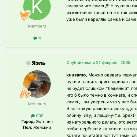
сказали что самец!!! с руки пыт
из клетки выташит он же так сил
уже были кареллы самка и самец
Members
4
Яэль
Опубликовано
27 февраля, 2005
kuusamo
, Можно одевать перчат
руки и гладить приговаривая лас
не будет слишком *бешеный*. лов
что б было темно в комнате, и с
самец...вы уверены что у вас бы
Members
Я вот какую развлекаловку сдел
рябину, иву, и лещину(т.е. орех
909
Город:
Эстония
из натурального делать, это вет
Пол:
Женский
любят верёвки и канатики, но это
Кстати почитайте вот тут темы с