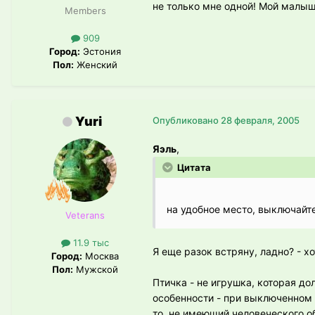
не только мне одной! Мой малы
Members
909
Город:
Эстония
Пол:
Женский
Yuri
Опубликовано
28 февраля, 2005
Яэль
,
Цитата
на удобное место, выключайте 
Veterans
11.9 тыс
Я еще разок встряну, ладно? - х
Город:
Москва
Пол:
Мужской
Птичка - не игрушка, которая до
особенности - при выключенном с
то, не имеющий человеческого о