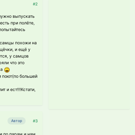
#2
 нужно выпускать
есть при полёте,
 попытайтесь
ы самцы похожи на
щёчки, и ещё у
тся, у самцов
яли что это
ка
и поют(по большей
т и ест!!!Кстати,
#3
Автор
ли по парам и нам