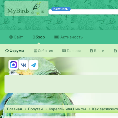
ПАРТНЕРЫ
Сайт
Обзор
Активность
Форумы
События
Галерея
Блоги
Главная
Попугаи
Кореллы или Нимфы
Как заслужит