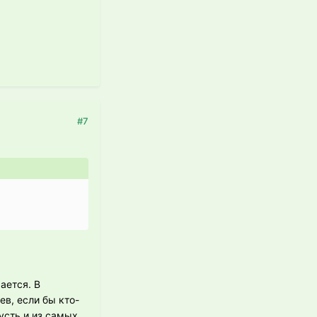
#7
ается. В
ев, если бы кто-
усть и из самых