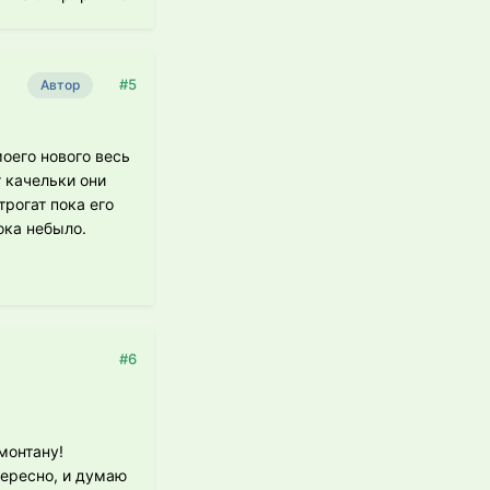
#5
Автор
моего нового весь
 качельки они
трогат пока его
ока небыло.
#6
монтану!
тересно, и думаю