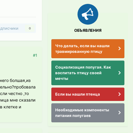
дписчики
0
ОБЪЯВЛЕНИЯ
Что делать, если вы нашли
травмированную птицу
#1
Социализация попугая. Как
воспитать птицу своей
мечты
 него болшая,из
ательно?пробовала
сли честно ,то
Если вы нашли птенца
самца мне сказали
в клетке и
Необходимые компоненты
питания попугаев