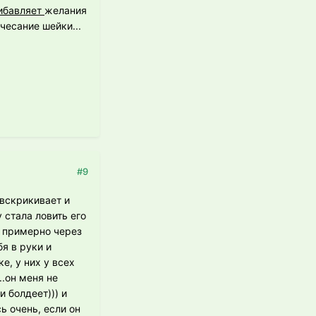
ибавляет
желания
чесание шейки...
#9
 вскрикивает и
 стала ловить его
| примерно через
я в руки и
е, у них у всех
..он меня не
и болдеет))) и
ь очень, если он