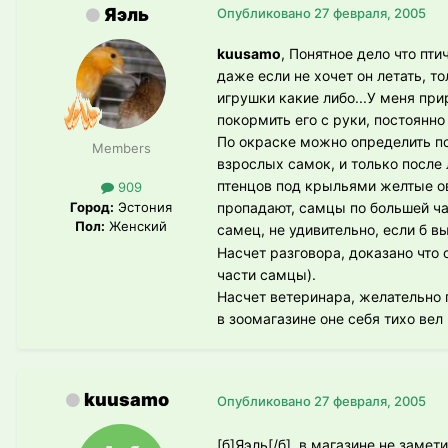
Яэль
Опубликовано
27 февраля, 2005
kuusamo
, Понятное дело что пти
даже если не хочет он летать, то
игрушки какие либо...У меня при
покормить его с руки, постоянно
По окраске можно определить по
Members
взрослых самок, и только после 
птенцов под крыльями желтые ов
909
Город:
Эстония
пропадают, самцы по большей ча
Пол:
Женский
самец, не удивительно, если б в
Насчет разговора, доказано что
части самцы).
Насчет ветеринара, желательно по
в зоомагазине оне себя тихо ве
kuusamo
Опубликовано
27 февраля, 2005
[б]Яэль[/б], в магазине не заме