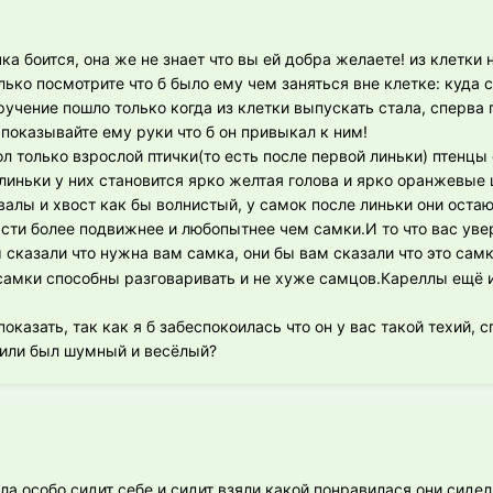
чка боится, она же не знает что вы ей добра желаете! из клетки
лько посмотрите что б было ему чем заняться вне клетке: куда с
ручение пошло только когда из клетки выпускать стала, сперва
 показывайте ему руки что б он привыкал к ним!
л только взрослой птички(то есть после первой линьки) птенц
линьки у них становится ярко желтая голова и ярко оранжевые 
алы и хвост как бы волнистый, у самок после линьки они остаю
сти более подвижнее и любопытнее чем самки.И то что вас увер
ы сказали что нужна вам самка, они бы вам сказали что это сам
 самки способны разговаривать и не хуже самцов.Кареллы ещё 
казать, так как я б забеспокоилась что он у вас такой техий, спи
л или был шумный и весёлый?
тила особо сидит себе и сидит взяли какой понравилася они сиде