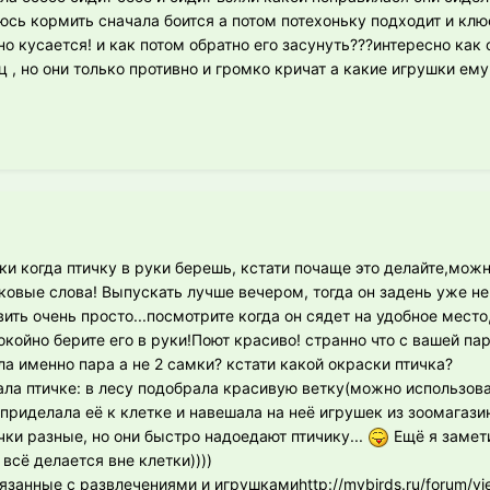
аюсь кормить сначала боится а потом потехоньку подходит и клюе
но кусается! и как потом обратно его засунуть???интересно как 
 , но они только противно и громко кричат а какие игрушки ем
ки когда птичку в руки берешь, кстати почаще это делайте,можн
ковые слова! Выпускать лучше вечером, тогда он задень уже не
ить очень просто...посмотрите когда он сядет на удобное место
покойно берите его в руки!Поют красиво! странно что с вашей па
ла именно пара а не 2 самки? кстати какой окраски птичка?
ала птичке: в лесу подобрала красивую ветку(можно использоват
)) приделала её к клетке и навешала на неё игрушек из зоомагаз
очки разные, но они быстро надоедают птичику...
Ещё я замети
 всё делается вне клетки))))
вязанные с развлечениями и игрушкамиhttp://mybirds.ru/forum/v