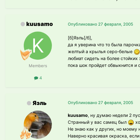
kuusamo
Опубликовано
27 февраля, 2005
[б]Яэль[/б],
да я уверина что то была парочк
желтый а крылья серо-белые
любиат сидеть на более стойких 
пока шок пройдет обвыкнится и 
Members
4
Яэль
Опубликовано
27 февраля, 2005
kuusamo
, ну думаю недели 2 пус
Странный у вас самец был
хо
Не знаю как у других, но моему 
Наверно красивая окраска, если 