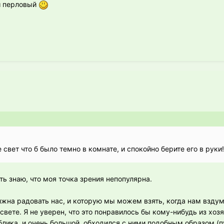
ш перловый
свет что б было темно в комнате, и спокойно берите его в руки!
оть знаю, что моя точка зрения непопулярна.
лжна радовать нас, и которую мы можем взять, когда нам вздум
вете. Я не уверен, что это понравилось бы кому-нибудь из хозя
блика, и очень большой, обходился с ними подобным образом (п