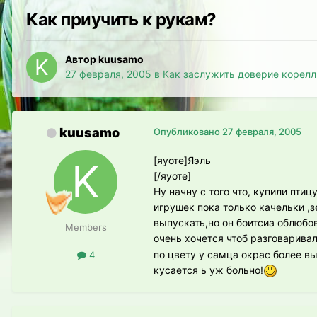
Как приучить к рукам?
Автор kuusamo
27 февраля, 2005
в
Как заслужить доверие корел
kuusamo
Опубликовано
27 февраля, 2005
[яуоте]Яэль
[/яуоте]
Ну начну с того что, купили птиц
игрушек пока только качельки ,
выпускать,но он боитсиа облюбов
Members
очень хочется чтоб разговаривал
по цвету у самца окрас более вы
4
кусается ь уж больно!