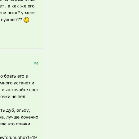
т , а как же его
они поют? у меня
у нужны???
#4
о брать его в
много устанет и
, выключайте свет
рочки не пел
ь дуб, ольху,
ина, лучше конечно
ла что птички
iewforum.php?f=19