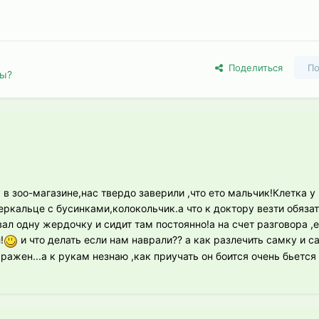
Поделиться
По
лы?
у в зоо-магазине,нас твердо заверили ,что ето мальчик!Клетка у
зеркальце с бусинками,колокольчик.а что к доктору везти обяз
ал одну жердочку и сидит там постоянно!а на счет разговора ,е
!
и что делать если нам наврали?? а как разлечить самку и 
ражен...а к рукам незнаю ,как приучать он боится очень бьется 