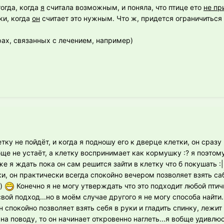
тогда, когда
я
считала возможным, и поняла, что птице ето
не пр
ки, когда
он
считает это нужным. Что ж, придется ограничиться 
ах, связанных с лечением, например)
летку не пойдёт, и когда я подношу его к дверце клетки, он сразу
бще не устаёт, а клетку воспринимает как кормушку :? я поэтому
е я ждать пока он сам решится зайти в клетку что б покушать :
и, он практически всегда спокойно вечером позволяет взять саб
е)
Конечно я не могу утверждать что это подходит любой птичк
вой подход...но в моём случае другого я не могу способа найти.
н спокойно позволяет взять себя в руки и гладить спинку, лежит 
 на поводу, то он начинает откровенно наглеть...я вобще удивлюс