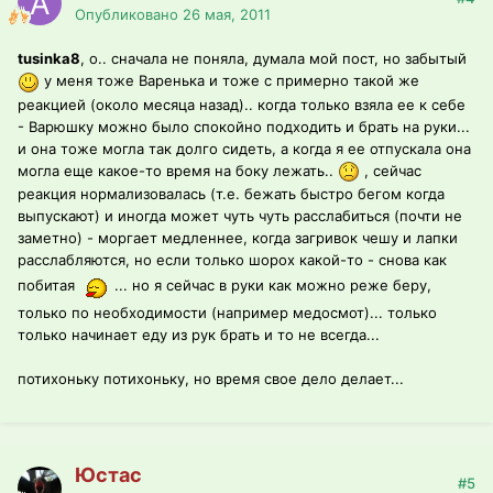
Опубликовано
26 мая, 2011
tusinka8
, о.. сначала не поняла, думала мой пост, но забытый
у меня тоже Варенька и тоже с примерно такой же
реакцией (около месяца назад).. когда только взяла ее к себе
- Варюшку можно было спокойно подходить и брать на руки...
и она тоже могла так долго сидеть, а когда я ее отпускала она
могла еще какое-то время на боку лежать..
, сейчас
реакция нормализовалась (т.е. бежать быстро бегом когда
выпускают) и иногда может чуть чуть расслабиться (почти не
заметно) - моргает медленнее, когда загривок чешу и лапки
расслабляются, но если только шорох какой-то - снова как
побитая
... но я сейчас в руки как можно реже беру,
только по необходимости (например медосмот)... только
только начинает еду из рук брать и то не всегда...
потихоньку потихоньку, но время свое дело делает...
Юстас
#5