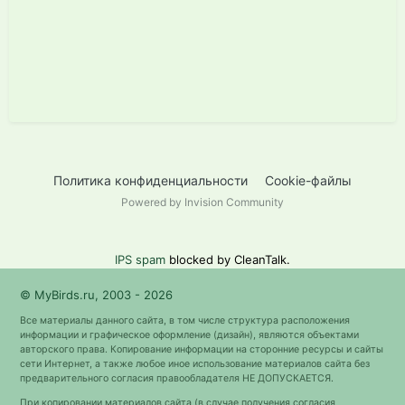
Политика конфиденциальности
Cookie-файлы
Powered by Invision Community
IPS spam
blocked by CleanTalk.
© MyBirds.ru, 2003 - 2026
Все материалы данного сайта, в том числе структура расположения
информации и графическое оформление (дизайн), являются объектами
авторского права. Копирование информации на сторонние ресурсы и сайты
сети Интернет, а также любое иное использование материалов сайта без
предварительного согласия правообладателя НЕ ДОПУСКАЕТСЯ.
При копировании материалов сайта (в случае получения согласия