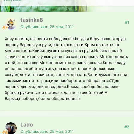
tusinka8
#1
Опубликовано
25 мая, 2011
Хочу понять,как вести себя дальше.Когда я беру свою вторую
ворону,Вареньку,в руки,она также как и Кром пытается от
меня слинять.Кричит,ругается,кусает за руки.Начинаешь её
гладить,потихоньку выпускает из клюва пальцы.Можно делать
с ней,что хочешь.Можно осмотреть лапы,крылья.Когда кладу
её на пол,чтоб отпустить,она какое-то время(несколько
секунд)лежит на животе,а потом драпать.Вот и думаю,что она
так замирает от страха,или наоборот это её нравится?Две
вороны,две модели поведения.Крома вообще бесполезно
брать в руки-я так и осталась для него злой тётей.А
Варька,наоборот,более общественная.
Lado
#2
Опубликовано
25 мая, 2011