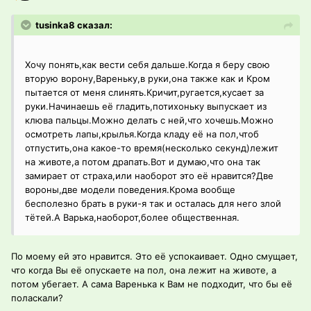
tusinka8 сказал:
Хочу понять,как вести себя дальше.Когда я беру свою
вторую ворону,Вареньку,в руки,она также как и Кром
пытается от меня слинять.Кричит,ругается,кусает за
руки.Начинаешь её гладить,потихоньку выпускает из
клюва пальцы.Можно делать с ней,что хочешь.Можно
осмотреть лапы,крылья.Когда кладу её на пол,чтоб
отпустить,она какое-то время(несколько секунд)лежит
на животе,а потом драпать.Вот и думаю,что она так
замирает от страха,или наоборот это её нравится?Две
вороны,две модели поведения.Крома вообще
бесполезно брать в руки-я так и осталась для него злой
тётей.А Варька,наоборот,более общественная.
По моему ей это нравится. Это её успокаивает. Одно смущает,
что когда Вы её опускаете на пол, она лежит на животе, а
потом убегает. А сама Варенька к Вам не подходит, что бы её
поласкали?