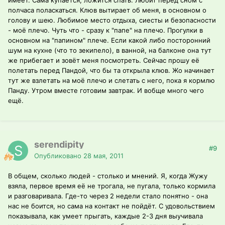
имеет. Сама купается, ложится спать. Любит перед сном с
полчаса поласкаться. Клюв вытирает об меня, в основном о
голову и шею. Любимое место отдыха, сиесты и безопасности
- моё плечо. Чуть что - сразу к "папе" на плечо. Прогулки в
основном на "папином" плече. Если какой либо посторонний
шум на кухне (что то зекипело), в ванной, на балконе она тут
же прибегает и зовёт меня посмотреть. Сейчас прошу её
полетать перед Пандой, что бы та открыла клюв. Жо начинает
тут же взлетать на моё плечо и слетать с него, пока я кормлю
Панду. Утром вместе готовим завтрак. И вобще много чего
ещё.
serendipity
#9
Опубликовано
28 мая, 2011
В общем, сколько людей - столько и мнений. Я, когда Жужу
взяла, первое время её не трогала, не пугала, только кормила
и разговаривала. Где-то через 2 недели стало понятно - она
нас не боится, но сама на контакт не пойдёт. С удовольствием
показывала, как умеет прыгать, каждые 2-3 дня выучивала