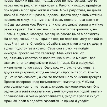
новые трюки и прыжки, но.....к себе не подпускала. Где-то
через месяц решила- надо ловить. Рано или поздно придётся
приводить в порядок когти и клюв. А она радостная, но дикая.
Ловила сначала 2-3 раза в неделю. Просто подержать хотя бы
несколько минут и отпустить. И сразу после отлова даю что-
нибудь вкусненькое. Результат - сначала дикие вопли и жуткие
раны на руках. Так 2 месяца. Крики почти прекратились, но
шрамы, видимо навсегда. Месяц на работе была в перчатках.
На сегодняшний день - криков нет, не дерётся, могу спокойно
подойти и взять. Спокойно обрабатываем клюв и когти, ходим
в душ, подстригаем крыло. Сама она в руки не пойдёт
никогда- просто не тот характер. Мне кажется, что
однозначных советов по воспитанию быть не может - всё
зависит от индивидуальноти самой птицы. Да и с другими
животными то же самое. Одну кошку с рук не сгонишь, а
другая лицо кривит, когда её гладят - просто терпит. Кто-то
ценит независимость, а кто-то постоянного общения требует.
Просто наверное надо почувствовать животинку. У Жужи
отстреляно крыло, но травма, скорее, психологическая. Она
радуется и зовёт показать как у неё получается подлётывать и
спланировать и очень расстраивается, уходит в угол и сидит
мрачная, если в подлёте завалится на крыло и упадёт.