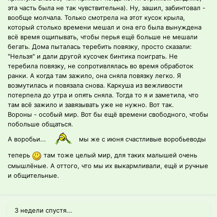
эта часть была не так чувствительна). Ну, зашил, забинтовал -
вообще молчала. Только смотрела на этот кусок крыла,
который столько времени мешал и она его была вынуждена
всё время ощипывать, чтобы перья ещё больше не мешали
бегать. Дома пыталась теребить повязку, просто сказали:
"Нельзя" и дали другой кусочек бинтика поиграть. Не
теребила повязку, не сопротивлялась во время обработок
ранки. А когда там зажило, она сняла повязку легко. Я
возмутилась и повязала снова. Каркуша из вежливости
потерпела до утра и опять сняла. Тогда то я и заметила, что
там всё зажило и завязывать уже не нужно. Вот так.
Вороны - особый мир. Вот бы ещё времени свободного, чтобы
побольше общаться.
А воробьи...
мы же с июня счастливые воробьеводы
теперь
там тоже целый мир, для таких малышей очень
смышлёные. А оттого, что мы их выкармливали, ещё и ручные
и общительные.
3 недели спустя...