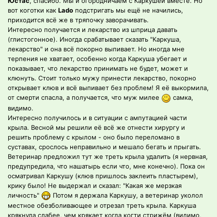
Юстас
, спасибо. Мы и огородничаем с Каркушей вместе. Но
вот коготки как
Lado
подстригать мы ещё не начились,
приходится всё же в тряпочку заворачивать.
Интересно получается и лекарство из шприца давать
(глистогонное). Иногда срабатывает сказать "Каркуша,
лекарство" и она всё покорно выпивает. Но иногда мне
терпения не хватает, особенно когда Каркуша убегает и
показывает, что лекарство принимать не будет, может и
клюнуть. Стоит только мужу принести лекарство, покорно
открывает клюв и всё выпивает без проблем! Я её выкормила,
от смерти спасла, а получается, что муж милее
самка,
видимо.
Интересно получилось и в ситуации с ампутацией части
крыла. Весной мы решили её всё же отнести хирургу и
решить проблему с крылом - оно было переломано в
суставах, срослось неправильно и мешало бегать и прыгать.
Ветеринар предложил тут же треть крыла удалить (я нервная,
предупредила, что нашатырь если что, мне конечно). Пока он
осматривал Каркушу (клюв пришлось заклеить пластырем),
крику было! Не выдержал и сказал: "Какая же мерзкая
личность"
Потом я держала Каркушу, а ветеринар уколол
местное обезболивающее и отрезал треть крыла. Каркуша
крякнула слабее, чем крякает когда когти стрижём (видимо,