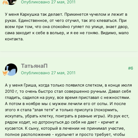
Опубликовано
27 мая, 2011
У меня Каркушка так делает. Прикинется чучелом и лежит в
руках. Единственное, от чего отучил, так это клеваться. При
всем при том, что она спокойно гуляет по улице, знает двор,
сама заходит к себе в вольер, и я ее не гоняю. Видимо, мало
контакта.
ТатьянаП
#6
Опубликовано
27 мая, 2011
А у меня Гриша, когда только появился слетком, в конце июля
2010 г, то очень быстро стал совершенно ручным. Давал себя
гладить, садился на руку, все время приставал с нежностями.
А потом в ноябре мы с мужем лечили его от оспы. И после
этого я стала "злая тетя" и только прислуга (покормить,
искупать, убрать клетку, поиграть в разные игры). Из рук ест,
рядом ходит, но дотронуться до себя не дает - кричит и
кусается. К сыну, который в лечении не принимал участие,
полное расположение - курлычет и просто требует, чтобы