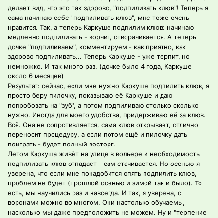
делает вид, что это так здорово, "подпиливать клюв"! Теперь я
сама начинаю себе "подпиливать клюв", мне тоже очень
нравится. Так, а теперь Каркуше подпилим клюв: начинаю
медленно подпиливать - ворчит, отворачивается. А теперь
дочке "подпиливаем", комментируем - как приятно, как
здорово подпиливать... Теперь Каркуше - уже терпит, но
немножко. И так много раз. (дочке было 4 года, Каркуше
около 6 месяцев)
Результат: сейчас, если мне нужно Каркуше подпилить клюв, я
просто беру пилочку, показываю её Каркуше и даю
попробовать на "зуб", а потом подпиливаю столько сколько
нужно. Иногда для моего удобства, придерживаю её за клюв.
Всё. Она не сопротивляется, сама клюв открывает, отлично
переносит процедуру, а если потом ещё и пилочку дать
поиграть - будет полный восторг.
Летом Каркуша живёт на улице в вольере и необходимость
подпиливать клюв отпадает - сам стачивается. Но осенью я
уверена, что если мне понадобится опять подпилить клюв,
проблем не будет (прошлой осенью и зимой так и было). То
есть, мы научились раз и навсегда. И так, я уверена, с
воронами можно во многом. Они настолько обучаемы,
насколько мы даже предположить не можем. Ну и "терпение