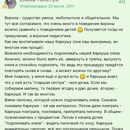
#12
Опубликовано
20 июля, 2011
Ворона - существо умное, любопытное и общительное. Мы
тут все согласимся, что очень много в поведении вороны
можно сравнить с поведением детей
Получается тогда не
приручение, а воронья педагогика.
Как мы воспитывали нашу Каркушу (она наш выкормыш, во
многом нам проще):
Возникла необходимость подпиливать нашей Каркуше клюв.
Конечно, можно было взять её, завернуть в тряпку, высунуть
клюв и спокойно подпилить. Но ведь эту процедуру придётся
повторять снова и снова... а может можно по-другому?
Мне повезло, у меня ещё и дочка есть
и Каркуша знает,
что у неё есть "старшая сестра" - моя дочка. Если мы
собираем малину, то первую ягодку я даю дочке, вторую -
Каркуше. И так во многом.
Взяли пилочку, которой нужно подпиливать клюв. Сначала
показали Каркуше - ой как интересно. Потом дали поиграть -
Каркуша поиграла, поклевала, припрятала пилочку. В общем -
познакомилась с предметом. Потом я начала дочке
"подпиливать клюв" - водить пилочкой по носу. Каркуша
внимательно смотрит, всё это проделывали рядышком. Дочка