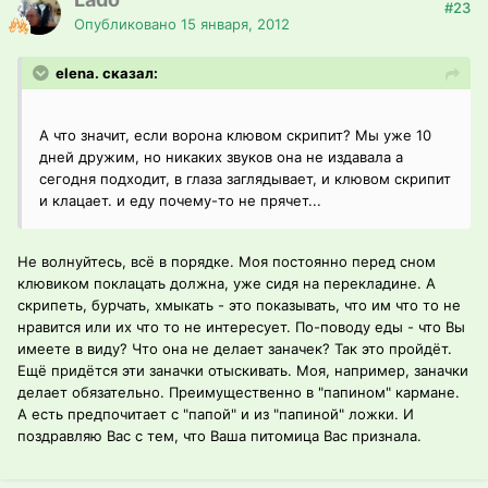
#23
Опубликовано
15 января, 2012
elena. сказал:
А что значит, если ворона клювом скрипит? Мы уже 10
дней дружим, но никаких звуков она не издавала а
сегодня подходит, в глаза заглядывает, и клювом скрипит
и клацает. и еду почему-то не прячет...
Не волнуйтесь, всё в порядке. Моя постоянно перед сном
клювиком поклацать должна, уже сидя на перекладине. А
скрипеть, бурчать, хмыкать - это показывать, что им что то не
нравится или их что то не интересует. По-поводу еды - что Вы
имеете в виду? Что она не делает заначек? Так это пройдёт.
Ещё придётся эти заначки отыскивать. Моя, например, заначки
делает обязательно. Преимущественно в "папином" кармане.
А есть предпочитает с "папой" и из "папиной" ложки. И
поздравляю Вас с тем, что Ваша питомица Вас признала.