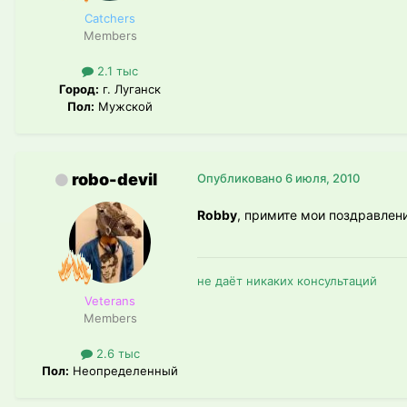
Catchers
Members
2.1 тыс
Город:
г. Луганск
Пол:
Мужской
robo-devil
Опубликовано
6 июля, 2010
Robby
, примите мои поздравлен
не даёт никаких консультаций
Veterans
Members
2.6 тыс
Пол:
Неопределенный