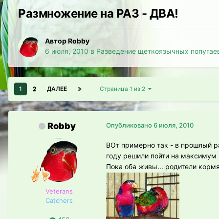
Размножение на РАЗ - ДВА!
Автор Robby
6 июля, 2010
в
Разведение щеткоязычных попугае
1
2
ДАЛЕЕ
Страница 1 из 2
Robby
Опубликовано
6 июля, 2010
ВОт примерно так - в прошлый р
году решили пойти на максимум -
Пока оба живы... родители корм
Veterans
Catchers