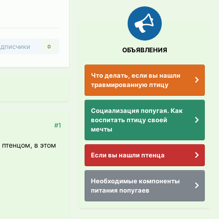
дписчики
0
ОБЪЯВЛЕНИЯ
Что делать, если вы нашли
травмированную птицу
Социализация попугая. Как
воспитать птицу своей
#1
мечты
 птенцом, в этом
Если вы нашли птенца
Необходимые компоненты
питания попугаев