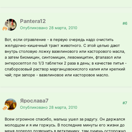
Pantera12
#6
Опубликовано
28 марта, 2010
Вот, если отравление - в первую очередь надо очистить
желудочно-кишечный тракт животного. С этой целью дают
внутрь столовую ложку вазелинового или касторового масла,
а затем биомицин, синтомицин, левомицитин, фталазол или
энтеросептол по 1/3 таблетки 2 раза в день; в качестве питья -
слаборозовый раствор марганцовокислого калия или крепкий
чай; при запоре - вазелиновое или касторовое масло.
Ярослава7
#7
Опубликовано
28 марта, 2010
Всем огромное спасибо, малыш ушел за радугу. Он держался
молодцом и я им горжусь. В последние минуты его жизни до
меня доперло позвонить в ветклинику, там оччень осторожно