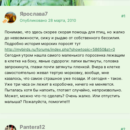
Ярослава7
#1
Опубликовано
28 марта, 2010
Понимаю, что здесь скорее скорая помощь для птиц, но жалко
до невозмжности, сижу и рыдаю от собственного бессилия.
Подробно история морских поросят тут
http://mybirds.ru/forums/index.php?showtopic=58650&st=0
Сегодня утром нашла самого маленького поросенка лежащим
в клетке на боку, явные судороги: лапки вытянуты, головка
запрокинута, глазки почти затянуты пленкой. Вчера в клетке
самостоятельно жевал тертую морковку, вообще, мне
казалось, что самое страшное уже позади. И сегодня - такое.
Уже три часа он лежит в коробочке, ничего не меняется.
Пыталась хотя бы напоить, глотает случайно, непроизвольно.
Может, можно что-то сделать? Очень жалко. Или отпустить
малыша? Пожалуйста, помогите!!!
Pantera12
#2