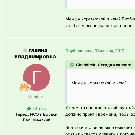
Между кормежкой и чем? Вообще,
час (хотя бы полчаса!) интервал
галина
Опубликовано
31 января, 2010
владимировна
Cheshirski Сегодня сказал:
Между кормежкой и чем?
Members
Утром-то понятно,что зоб пустой
1.3 тыс
должно пройти времени,чтобы зо
Город:
НСО г Бердск
Пол:
Женский
Все таки это он не выплевывает 
опять пытается клевать,а получа