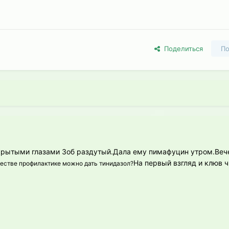
Поделиться
По
акрытыми глазами Зоб раздутый.Дала ему пимафуцин утром.Веч
На первый взгляд и клюв 
честве профилактике можно дать тинидазол?