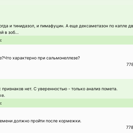
тогда и тинидазол, и пимафуцин. А еще дексаметазон по капле дв
 в зоб...
:
ие?Что характерно при сальмонеллезе?
77
х признаков нет. С уверенностью - только анализ помета.
же.
:
ремени должно пройти после кормежки.
77