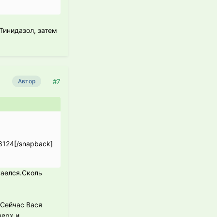
Тинидазол, затем
#7
Автор
8124[/snapback]
наелся.Сколь
.Сейчас Вася
верх и