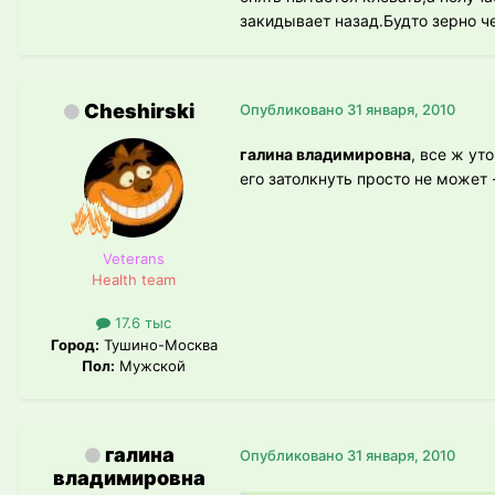
закидывает назад.Будто зерно ч
Cheshirski
Опубликовано
31 января, 2010
галина владимировна
, все ж ут
его затолкнуть просто не может 
Veterans
Health team
17.6 тыс
Город:
Тушино-Москва
Пол:
Мужской
галина
Опубликовано
31 января, 2010
владимировна