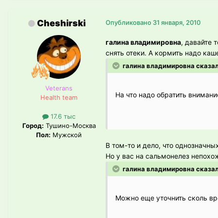
Cheshirski
Опубликовано
31 января, 2010
галина владимировна
, давайте 
снять отеки. А кормить надо кашей
галина владимировна сказал
Veterans
На что надо обратить вниман
Health team
17.6 тыс
Город:
Тушино-Москва
Пол:
Мужской
В том-то и дело, что однозначны
Но у вас на сальмонелез непохо
галина владимировна сказал
Можно еще уточнить сколь в