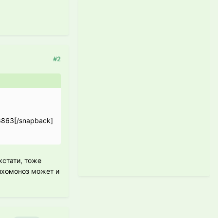
#2
6863[/snapback]
кстати, тоже
ихомоноз может и