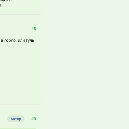
!
#8
в горло, или гуль
#9
Автор