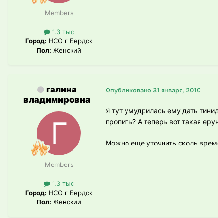
Members
1.3 тыс
Город:
НСО г Бердск
Пол:
Женский
галина
Опубликовано
31 января, 2010
владимировна
Я тут умудрилась ему дать тинид
пропить? А теперь вот такая еру
Можно еще уточнить сколь врем
Members
1.3 тыс
Город:
НСО г Бердск
Пол:
Женский