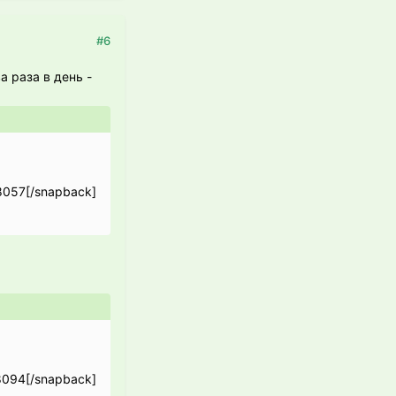
#6
а раза в день -
8057[/snapback]
8094[/snapback]