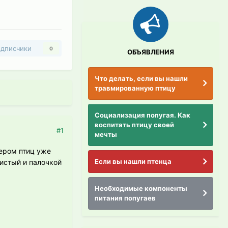
дписчики
0
ОБЪЯВЛЕНИЯ
Что делать, если вы нашли
травмированную птицу
Социализация попугая. Как
воспитать птицу своей
#1
мечты
ером птиц уже
Если вы нашли птенца
чистый и палочкой
Необходимые компоненты
питания попугаев