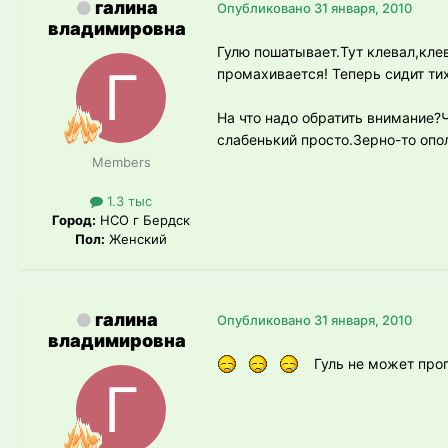
галина
Опубликовано
31 января, 2010
владимировна
Гулю пошатывает.Тут клевал,кле
промахивается! Теперь сидит тих
На что надо обратить внимание?
слабенький просто.Зерно-то опо
Members
1.3 тыс
Город:
НСО г Бердск
Пол:
Женский
галина
Опубликовано
31 января, 2010
владимировна
Гуль не может прог