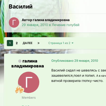
Василий
Автор галина владимировна
29 января, 2010
в
Лечение голубей
1
2
ДАЛЕЕ
Страница 1 из 2
галина
Опубликовано
29 января, 2010
владимировна
Василий сидел не шевелясь с з
зашевелился,поел и попил.
А в ка
ватной проверила глотку-чисто.
Members