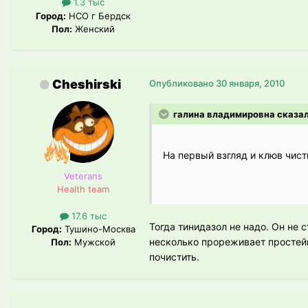
1.3 тыс
Город:
НСО г Бердск
Пол:
Женский
Cheshirski
Опубликовано
30 января, 2010
галина владимировна сказал
На первый взгляд и клюв чист
Veterans
Health team
17.6 тыс
Тогда тинидазол не надо. Он не 
Город:
Тушино-Москва
несколько прореживает простей
Пол:
Мужской
почистить.