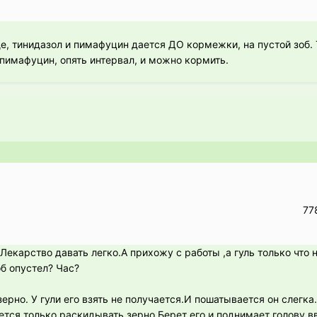
 тинидазол и пимафуцин дается ДО кормежки, на пустой зоб. 
, пимафуцин, опять интервал, и можно кормить.
77
.Лекарство давать легко.А прихожу с работы ,а гуль только что 
б опустел? Час?
зерно. У гули его взять не получается.И пошатывается он слегка
ется только раскидывать зерно.Берет его и поднимает голову в