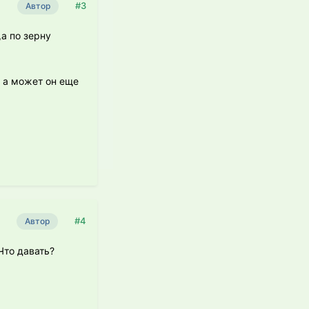
#3
Автор
а по зерну
, а может он еще
#4
Автор
Что давать?