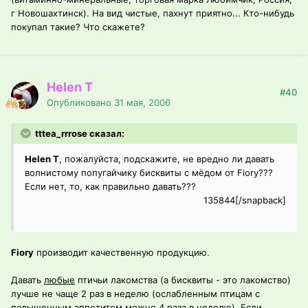
г Новошахтинск). На вид чистые, пахнут приятно... Кто-нибудь
покупал такие? Что скажете?
Helen T
#40
Опубликовано
31 мая, 2006
tttea_rrrose сказал:
Helen T
, пожалуйста, подскажите, не вредно ли давать
волнистому попугайчику бисквиты с мёдом от Fiory???
Если нет, то, как правильно давать???
135844[/snapback]
Fiory
производит качественную продукцию.
Давать
любые
птичьи лакомства (а бисквиты - это лакомство)
лучше не чаще 2 раз в неделю (ослабленным птицам с
повышенным аппетитом можно 4 раза в неделю). Если