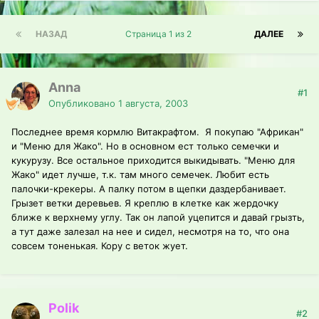
НАЗАД
Страница 1 из 2
ДАЛЕЕ
Anna
#1
Опубликовано
1 августа, 2003
Последнее время кормлю Витакрафтом. Я покупаю "Африкан"
и "Меню для Жако". Но в основном ест только семечки и
кукурузу. Все остальное приходится выкидывать. "Меню для
Жако" идет лучше, т.к. там много семечек. Любит есть
палочки-крекеры. А палку потом в щепки даздербанивает.
Грызет ветки деревьев. Я креплю в клетке как жердочку
ближе к верхнему углу. Так он лапой уцепится и давай грызть,
а тут даже залезал на нее и сидел, несмотря на то, что она
совсем тоненькая. Кору с веток жует.
Polik
#2