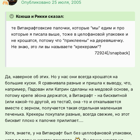
Опубликовано
25 июля, 2005
Ксюша и Рикки сказал:
те Витакрафтовксие палочки, которые "мы" едим и про
которые я писала выше, тоже в целофановой упаковке и
не крошатся, потому что "приклеены" на деревяшечку.
Не знаю, это ли вы называете "крекерами"?
72924[/snapback]
Да, наверное об этих. Но у нас они всегда крошатся на
большие куски. Я сравнивала разные и пришла к выводу, что,
например, Падован или Катрин сделаны на медовой основе, а
потому крепе зёона держатся, а Витакрафт - на бисквитной
(или какой-то другой, из теста0, она -то и откалывается
вместе с зерном, получается такая отдельная маленькая
печенька. Крекеры покупали разные, всегда свежие, но этот
бисквит плохо к палочке прилипает....
Хотя, знаете, у на Витакрафт был без целлофановой упаковки,
хотя я в разных местах покупала
Вы точно ничего не