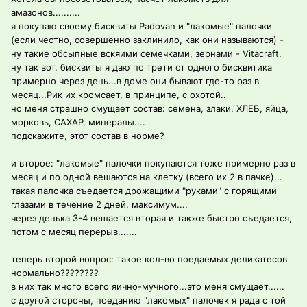
амазонов..........
я покупаю своему бисквиты Padovan и "лакомые" палочки
(если честно, совершенно заклинило, как они называются) -
ну такие обсыпные вскяими семечками, зернами - Vitacraft.
ну так вот, бисквиты я даю по трети от одного бисквитика
примерно через день...в доме они бывают где-то раз в
месяц...Рик их кромсает, в принципе, с охотой..
но меня страшно смущает состав: семена, злаки, ХЛЕБ, яйца,
морковь, САХАР, минералы....
подскажите, этот состав в норме?
и второе: "лакомые" палочки покупаются тоже примерно раз в
месяц и по одной вешаются на клетку (всего их 2 в пачке)...
такая палочка съедается дрожащими "руками" с горящими
глазами в течение 2 дней, максимум....
через денька 3-4 вешается вторая и также быстро съедается,
потом с месяц перерыв.......
теперь второй вопрос: такое кол-во поедаемых деликатесов
нормально????????
в них так много всего яично-мучного...это меня смущает......
с другой стороны, поеданию "лакомых" палочек я рада с той