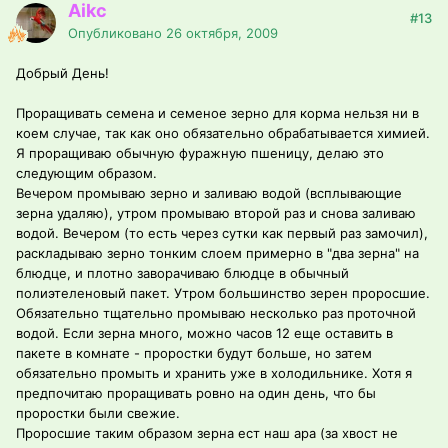
Aikc
#13
Опубликовано
26 октября, 2009
Добрый День!
Проращивать семена и семеное зерно для корма нельзя ни в
коем случае, так как оно обязательно обрабатывается химией.
Я проращиваю обычную фуражную пшеницу, делаю это
следующим образом.
Вечером промываю зерно и заливаю водой (всплывающие
зерна удаляю), утром промываю второй раз и снова заливаю
водой. Вечером (то есть через сутки как первый раз замочил),
раскладываю зерно тонким слоем примерно в "два зерна" на
блюдце, и плотно заворачиваю блюдце в обычный
полиэтеленовый пакет. Утром большинство зерен проросшие.
Обязательно тщательно промываю несколько раз проточной
водой. Если зерна много, можно часов 12 еще оставить в
пакете в комнате - проростки будут больше, но затем
обязательно промыть и хранить уже в холодильнике. Хотя я
предпочитаю проращивать ровно на один день, что бы
проростки были свежие.
Проросшие таким образом зерна ест наш ара (за хвост не