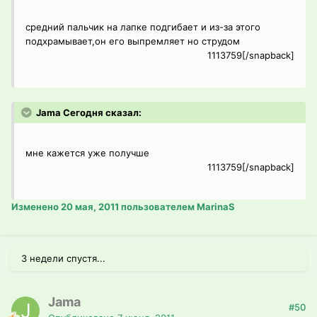
средний пальчик на лапке подгибает и из-за этого
подхрамывает,он его выпремляет но струдом
1113759[/snapback]
Jama Сегодня сказал:
мне кажется уже получше
1113759[/snapback]
Изменено
20 мая, 2011
пользователем MarinaS
3 недели спустя...
Jama
#50