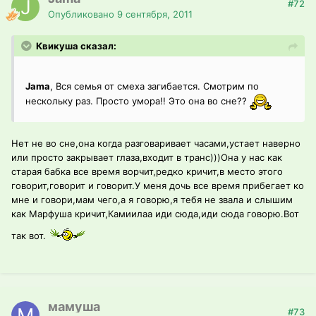
#72
Опубликовано
9 сентября, 2011
Квикуша сказал:
Jama
, Вся семья от смеха загибается. Смотрим по
нескольку раз. Просто умора!! Это она во сне??
Нет не во сне,она когда разговаривает часами,устает наверно
или просто закрывает глаза,входит в транс)))Она у нас как
старая бабка все время ворчит,редко кричит,в место этого
говорит,говорит и говорит.У меня дочь все время прибегает ко
мне и говори,мам чего,а я говорю,я тебя не звала и слышим
как Марфуша кричит,Камиилаа иди сюда,иди сюда говорю.Вот
так вот.
мамуша
#73