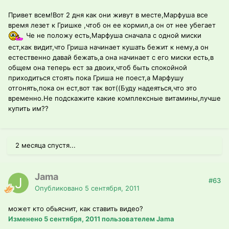
Привет всем!Вот 2 дня как они живут в месте,Марфуша все
время лезет к Гришке ,чтоб он ее кормил,а он от нее убегает
Че не положу есть,Марфуша сначала с одной миски
ест,как видит,что Гриша начинает кушать бежит к нему,а он
естественно давай бежать,а она начинает с его миски есть,в
общем она теперь ест за двоих,чтоб быть спокойной
приходиться стоять пока Гриша не поест,а Марфушу
отгонять,пока он ест,вот так вот((Буду надеяться,что это
временно.Не подскажите какие комплексные витамины,лучше
купить им??
2 месяца спустя...
Jama
#63
Опубликовано
5 сентября, 2011
может кто обьяснит, как ставить видео?
Изменено
5 сентября, 2011
пользователем Jama