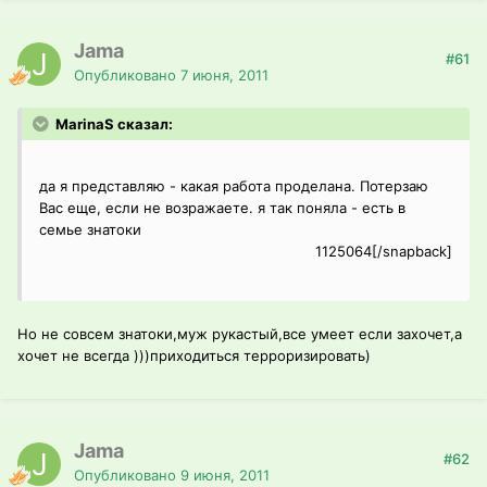
Jama
#61
Опубликовано
7 июня, 2011
MarinaS сказал:
да я представляю - какая работа проделана. Потерзаю
Вас еще, если не возражаете. я так поняла - есть в
семье знатоки
1125064[/snapback]
Но не совсем знатоки,муж рукастый,все умеет если захочет,а
хочет не всегда )))приходиться терроризировать)
Jama
#62
Опубликовано
9 июня, 2011