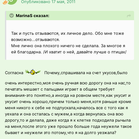
Опубликовано
17 мая, 2011
MarinaS сказал:
Так и пусть отзываются, их личное дело. Обо мне тоже
возможно...отзываются.
Мне лично она плохого ничего не сделала. За многое я
ей благодарна. /И хватит о ней, давайте лучше о птицах/
Согласна
Почему,спрашивала на счет укусов,было
очень интерестно,моя очень ручная всю дорогу она на нас,то
печатать мешает с пальцами играет в общем требует
внимания-это понятно,а иногда на ровном месте,как укусит и
укусит очень хорошо,причем только меня,хотя раньше кроме
меня никого к себе не подпускала,началось все с того как я
уехала и она осталась с мужем,а когда вернулась она всю
дорогу,то и делала, даже когда я к клетке подходила рычыла
на меня,после этого уже прошло больше года неужели такое
бывает и неужели это потому,что я на долго уезжала?