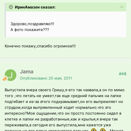
ИринАмазон сказал:
Здорово,поздравляю!!!
А фото покажите???
Конечно покажу,спасибо огромное!!!
Jama
#48
Опубликовано
20 мая, 2011
Выпустила вчера своего Гришу,я его так назвала,а он по мимо
того ,что летать не умеет,так еще средний пальчик на лапке
подгибает и из-за этого подхрамывает,он его выпремляет но
струдом,когда выпрямленный ходит нормально.что это
интересно?Мое ощущение,что он просто постоянно сидел в
клетке и лапки не разработанные,как и крылья,я вчера так
переживала,а сегодня его выпустила,мне кажется уже
получше,но все равно сворачивает пальчик.
Может