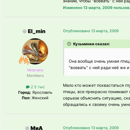
знаний, чтобы "воевать" с ней р
Изменено
13 марта, 2009
пользов
El_min
Опубликовано
13 марта, 2009
Кузьминки сказал:
Она вообще очень умная птица
"воевать" с ней ради неё же 
Veterans
Members
Мало кто может похвастаться г
2.5 тыс
птицы, все прекрасно понимают 
Город:
Ярославль
Пол:
Женский
серьезе объяснить ситуацию, ска
обращались к своему очень умно
МиА
Опубликовано
13 марта, 2009