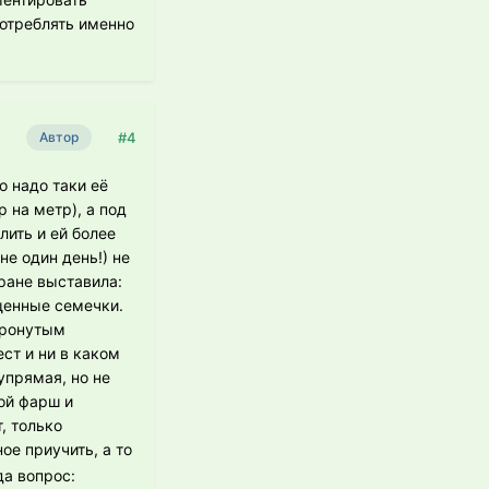
потреблять именно
#4
Автор
о надо таки её
 на метр), а под
лить и ей более
не один день!) не
оране выставила:
ищенные семечки.
 тронутым
ест и ни в каком
упрямая, но не
рой фарш и
, только
ое приучить, а то
да вопрос: