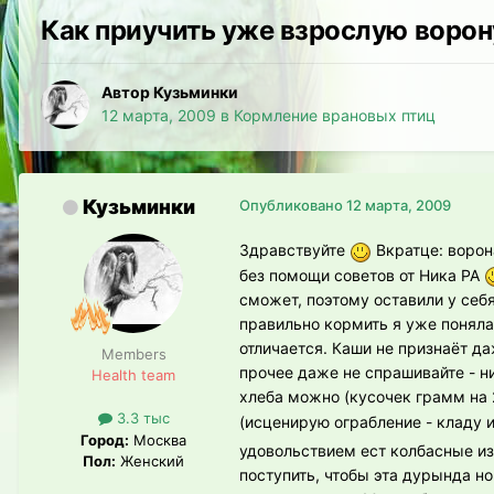
Как приучить уже взрослую ворон
Автор Кузьминки
12 марта, 2009
в
Кормление врановых птиц
Кузьминки
Опубликовано
12 марта, 2009
Здравствуйте
Вкратце: ворона
без помощи советов от Ника РА
сможет, поэтому оставили у себя
правильно кормить я уже поняла
отличается. Каши не признаёт д
Members
прочее даже не спрашивайте - ни
Health team
хлеба можно (кусочек грамм на 2
3.3 тыс
(исценирую ограбление - кладу 
Город:
Москва
удовольствием ест колбасные изд
Пол:
Женский
поступить, чтобы эта дурында н