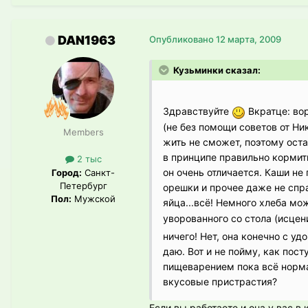
DAN1963
Опубликовано
12 марта, 2009
Кузьминки сказал:
Здравствуйте
Вкратце: вор
(не без помощи советов от Ни
Members
жить не сможет, поэтому оста
в принципе правильно кормить
2 тыс
он очень отличается. Каши не
Город:
Санкт-
Петербург
орешки и прочее даже не спр
Пол:
Мужской
яйца...всё! Немного хлеба мо
уворованного со стола (исце
ничего! Нет, она конечно с у
даю. Вот и не пойму, как пос
пищеварением пока всё нормал
вкусовые пристрастия?
Если вы работаете и она у вас 