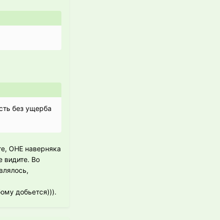
есть без ущерба
те, ОНЕ наверняка
е видите. Во
влялось,
ому добьется))).