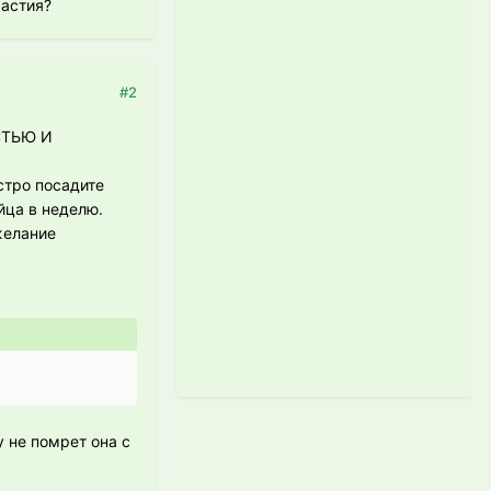
растия?
#2
ОСТЬЮ И
стро посадите
йца в неделю.
желание
у не помрет она с