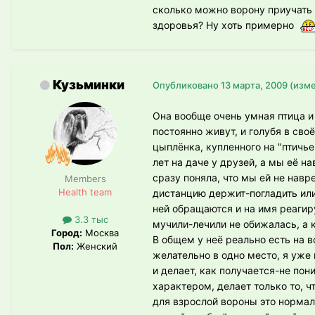
сколько можно ворону приучать и
здоровья? Ну хоть примерно
Кузьминки
Опубликовано
13 марта, 2009
(изм
Она вообще очень умная птица и 
постоянно живут, и голубя в сво
цыплёнка, купленного на "птичье
лет на даче у друзей, а мы её н
сразу поняла, что мы ей не навре
Members
Health team
дистанцию держит-погладить или 
ней обращаются и на имя реагир
3.3 тыс
мучили-лечили не обижалась, а к
Город:
Москва
В общем у неё реально есть на вс
Пол:
Женский
желательно в одно место, я уже 
и делает, как получается-не пон
характером, делает только то, 
для взрослой вороны это нормаль