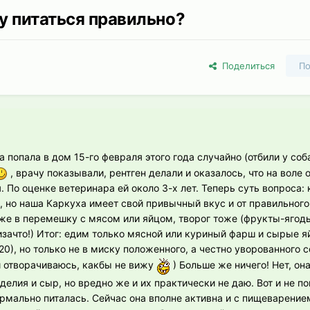
у питаться правильно?
Поделиться
По
 попала в дом 15-го февраля этого года случайно (отбили у соб
, врачу показывали, рентген делали и оказалось, что на воле 
. По оценке ветеринара ей около 3-х лет. Теперь суть вопроса: 
, но наша Каркуха имеет свой привычный вкус и от правильного
аже в перемешку с мясом или яйцом, творог тоже (фрукты-ягод
зачто!) Итог: едим только мясной или куриный фарш и сырые яй
0), но только не в миску положенного, а честно уворованного с
и отворачиваюсь, какбы не вижу
) Больше же ничего! Нет, он
елия и сыр, но вредно же и их практически не даю. Вот и не по
ормально питалась. Сейчас она вполне активна и с пищеварение