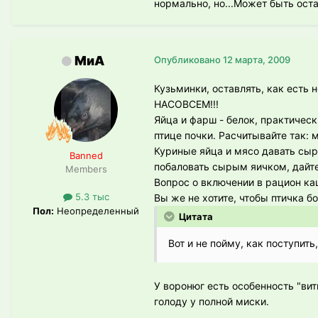
нормально, но...Может быть оста
МиА
Опубликовано
12 марта, 2009
Кузьминки, оставлять, как есть
НАСОВСЕМ!!!
Яйца и фарш - белок, практическ
птице почки. Расчитывайте так: 
Куриные яйца и мясо давать сыр
Banned
побаловать сырым яичком, дайте
Members
Вопрос о включении в рацион каш
5.3 тыс
Вы же не хотите, чтобы птичка б
Пол:
Неопределенный
Цитата
Вот и не пойму, как поступит
У воронюг есть особенность "вит
голоду у полной миски.