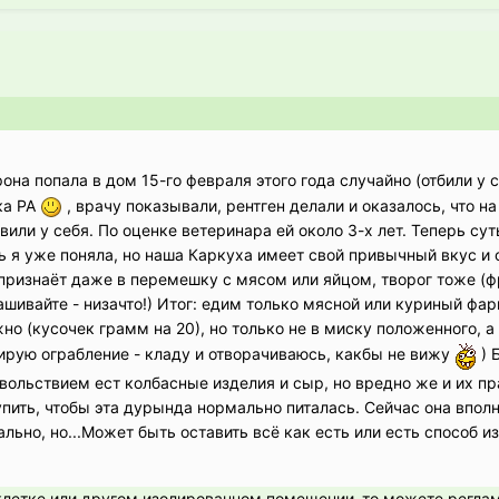
она попала в дом 15-го февраля этого года случайно (отбили у 
ка РА
, врачу показывали, рентген делали и оказалось, что на
вили у себя. По оценке ветеринара ей около 3-х лет. Теперь сут
 я уже поняла, но наша Каркуха имеет свой привычный вкус и 
 признаёт даже в перемешку с мясом или яйцом, творог тоже (
ашивайте - низачто!) Итог: едим только мясной или куриный фа
жно (кусочек грамм на 20), но только не в миску положенного, а
нирую ограбление - кладу и отворачиваюсь, какбы не вижу
) 
довольствием ест колбасные изделия и сыр, но вредно же и их п
тупить, чтобы эта дурында нормально питалась. Сейчас она вполн
ьно, но...Может быть оставить всё как есть или есть способ и
в клетке или другом изолированном помещении ,то можете регла