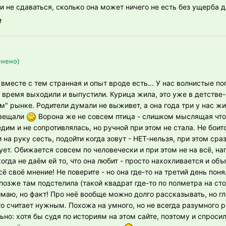
 не сдаваться, сколько она может ничего не есть без ущерба д
енено)
вместе с тем странная и опыт вроде есть... У нас волнистые по
ё время выходили и выпустили. Курица жила, это уже в детстве
м" рынке. Родители думали не выживет, а она года три у нас жи
авещали
Ворона же не совсем птица - слишком мыслящая чтол
дим и не сопротивлялась, но ручной при этом не стала. Не боитс
на руку сесть, подойти когда зовут - НЕТ-нельзя, при этом сраз
ует. Обижается совсем по человечески и при этом не на всё, н
огда не даём ей то, что она любит - просто нахохливается и объ
ё своё мнение! Не поверите - но она где-то на третий день поня
позже там подстелила (такой квадрат где-то по полметра на сто
имаю, но факт! Про неё вообще можно долго рассказывать, но гл
что считает нужным. Похожа на умного, но не всегда разумного 
но: хотя бы судя по историям на этом сайте, поэтому и спросил