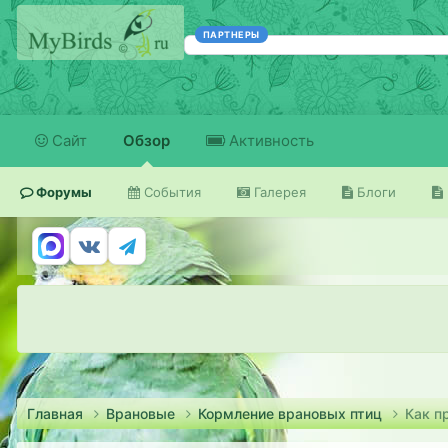
ПАРТНЕРЫ
Сайт
Обзор
Активность
Форумы
События
Галерея
Блоги
Главная
Врановые
Кормление врановых птиц
Как п