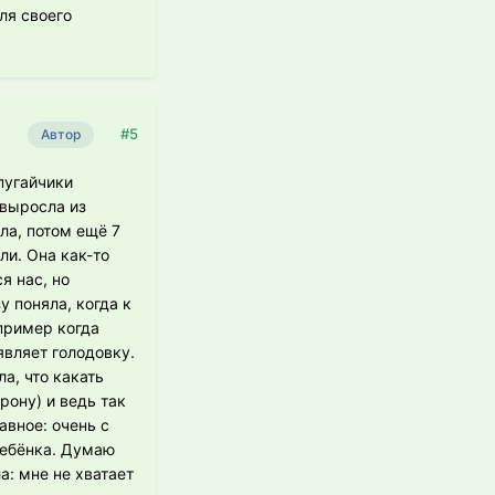
ля своего
#5
Автор
пугайчики
-выросла из
ла, потом ещё 7
и. Она как-то
я нас, но
у поняла, когда к
апример когда
являет голодовку.
ла, что какать
рону) и ведь так
авное: очень с
ребёнка. Думаю
а: мне не хватает