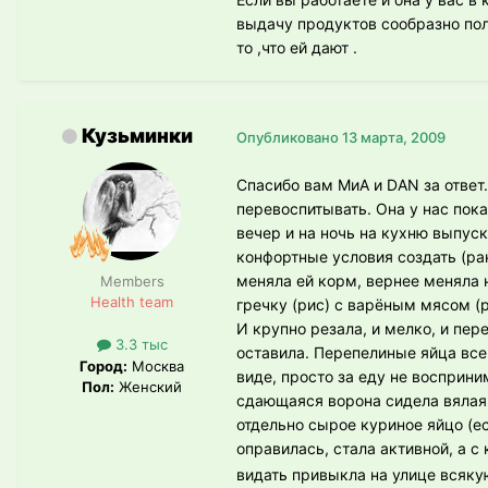
выдачу продуктов сообразно пол
то ,что ей дают .
Кузьминки
Опубликовано
13 марта, 2009
Спасибо вам МиА и DAN за ответ.
перевоспитывать. Она у нас пока
вечер и на ночь на кухню выпуск
конфортные условия создать (ран
меняла ей корм, вернее меняла 
Members
Health team
гречку (рис) с варёным мясом (р
И крупно резала, и мелко, и пер
3.3 тыс
оставила. Перепелиные яйца всег
Город:
Москва
виде, просто за еду не восприни
Пол:
Женский
сдающаяся ворона сидела вялая и
отдельно сырое куриное яйцо (ес
оправилась, стала активной, а 
видать привыкла на улице всякую