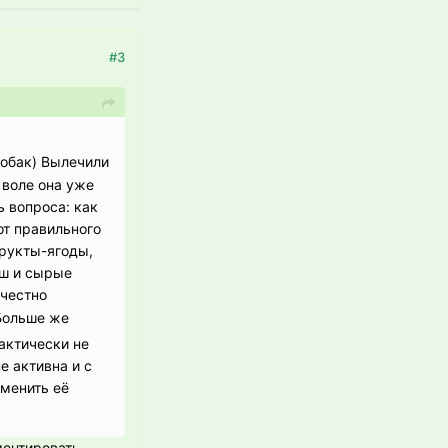
#3
собак) Вылечили
 воле она уже
ь вопроса: как
от правильного
фрукты-ягоды,
рш и сырые
 честно
Больше же
рактически не
е активна и с
зменить её
ментировать