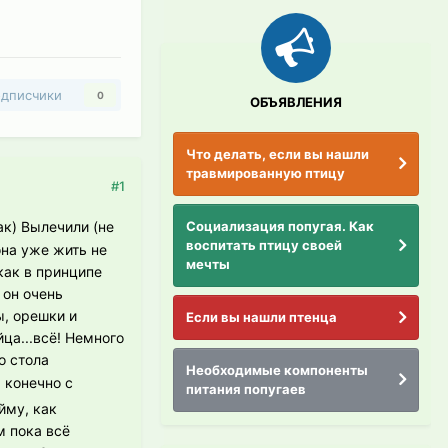
дписчики
0
ОБЪЯВЛЕНИЯ
Что делать, если вы нашли
травмированную птицу
#1
Социализация попугая. Как
ак) Вылечили (не
воспитать птицу своей
она уже жить не
мечты
как в принципе
 он очень
ы, орешки и
Если вы нашли птенца
ца...всё! Немного
о стола
Необходимые компоненты
а конечно с
питания попугаев
йму, как
м пока всё