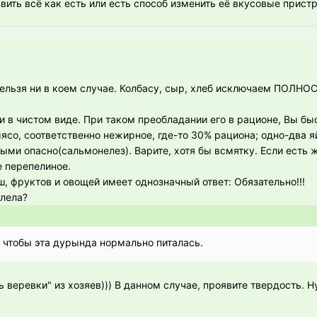
вить всё как есть или есть способ изменить её вкусовые прист
 нельзя ни в коем случае. Колбасу, сыр, хлеб исключаем ПОЛН
и в чистом виде. При таком преобладании его в рационе, Вы бы
мясо, соответственно нежирное, где-то 30% рациона; одно-два я
ыми опасно(сальмонелез). Варите, хотя бы всмятку. Если есть 
 перепелиное.
, фруктов и овощей имеет однозначный ответ: Обязательно!!!
олела?
ь, чтобы эта дурында нормально питалась.
ь веревки" из хозяев))) В данном случае, проявите твердость. Н