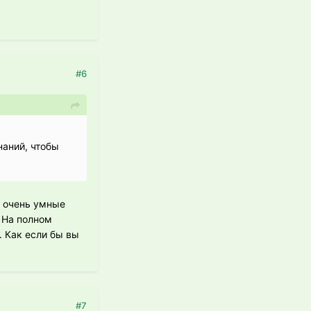
#6
наний, чтобы
о очень умные
 На полном
. Как если бы вы
#7