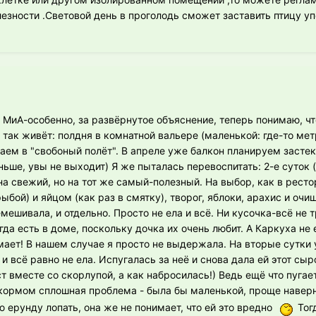
езности .Световой день в проголодь сможет заставить птицу у
 МиА-особенно, за развёрнутое объяснение, теперь понимаю, чт
 так живёт: полдня в комнатной вальере (маленькой: где-то метр
аем в "свобоный полёт". В апреле уже балкон планируем застек
ьше, увы не выходит) Я же пыталась перевоспитать: 2-е суток (
на свежий, но на тот же самый-полезный. На выбор, как в рест
ыбой) и яйцом (как раз в смятку), творог, яблоки, арахис и оч
емешивала, и отдельно. Просто не ела и всё. Ни кусочка-всё не
да есть в доме, поскольку дочка их очень любит. А Каркуха не 
мает! В нашем случае я просто не выдержала. На вторые сутки 
 всё равно не ела. Испугалась за неё и снова дала ей этот сы
т вместе со скорлупой, а как набросилась!) Ведь ещё что пугает
с кормом сплошная проблема - была бы маленькой, проще наверн
 ерунду лопать, она же не понимает, что ей это вредно
Тог