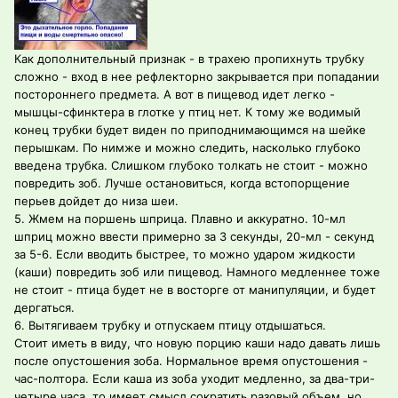
Как дополнительный признак - в трахею пропихнуть трубку
сложно - вход в нее рефлекторно закрывается при попадании
постороннего предмета. А вот в пищевод идет легко -
мышцы-сфинктера в глотке у птиц нет. К тому же водимый
конец трубки будет виден по приподнимающимся на шейке
перышкам. По нимже и можно следить, насколько глубоко
введена трубка. Слишком глубоко толкать не стоит - можно
повредить зоб. Лучше остановиться, когда встопорщение
перьев дойдет до низа шеи.
5. Жмем на поршень шприца. Плавно и аккуратно. 10-мл
шприц можно ввести примерно за 3 секунды, 20-мл - секунд
за 5-6. Если вводить быстрее, то можно ударом жидкости
(каши) повредить зоб или пищевод. Намного медленнее тоже
не стоит - птица будет не в восторге от манипуляции, и будет
дергаться.
6. Вытягиваем трубку и отпускаем птицу отдышаться.
Стоит иметь в виду, что новую порцию каши надо давать лишь
после опустошения зоба. Нормальное время опустошения -
час-полтора. Если каша из зоба уходит медленно, за два-три-
четыре часа, то имеет смысл сократить разовый объем, но