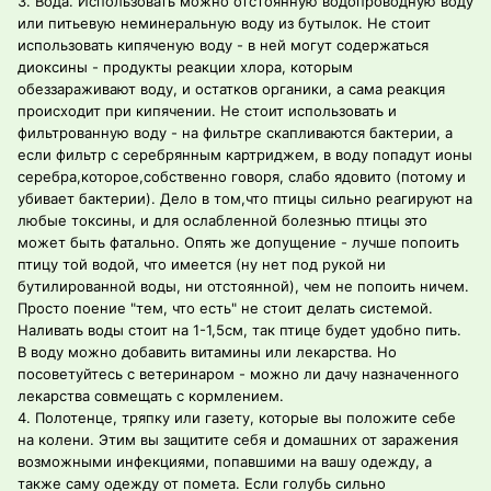
3. Вода. Использовать можно отстоянную водопроводную воду
или питьевую неминеральную воду из бутылок. Не стоит
использовать кипяченую воду - в ней могут содержаться
диоксины - продукты реакции хлора, которым
обеззараживают воду, и остатков органики, а сама реакция
происходит при кипячении. Не стоит использовать и
фильтрованную воду - на фильтре скапливаются бактерии, а
если фильтр с серебрянным картриджем, в воду попадут ионы
серебра,которое,собственно говоря, слабо ядовито (потому и
убивает бактерии). Дело в том,что птицы сильно реагируют на
любые токсины, и для ослабленной болезнью птицы это
может быть фатально. Опять же допущение - лучше попоить
птицу той водой, что имеется (ну нет под рукой ни
бутилированной воды, ни отстоянной), чем не попоить ничем.
Просто поение "тем, что есть" не стоит делать системой.
Наливать воды стоит на 1-1,5см, так птице будет удобно пить.
В воду можно добавить витамины или лекарства. Но
посоветуйтесь с ветеринаром - можно ли дачу назначенного
лекарства совмещать с кормлением.
4. Полотенце, тряпку или газету, которые вы положите себе
на колени. Этим вы защитите себя и домашних от заражения
возможными инфекциями, попавшими на вашу одежду, а
также саму одежду от помета. Если голубь сильно