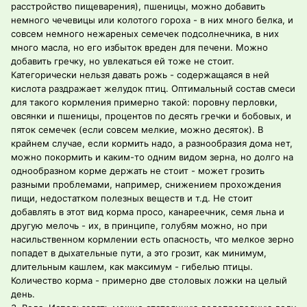
расстройство пищеварения), пшеницы, можно добавить
немного чечевицы или колотого гороха - в них много белка, и
совсем немного нежареных семечек подсолнечника, в них
много масла, но его избыток вреден для печени. Можно
добавить гречку, но увлекаться ей тоже не стоит.
Категорически нельзя давать рожь - содержащаяся в ней
кислота раздражает желудок птиц. Оптимальный состав смеси
для такого кормления примерно такой: поровну перловки,
овсянки и пшеницы, процентов по десять гречки и бобовых, и
пяток семечек (если совсем мелкие, можно десяток). В
крайнем случае, если кормить надо, а разнообразия дома нет,
можно покормить и каким-то одним видом зерна, но долго на
однообразном корме держать не стоит - может грозить
разными проблемами, например, снижением прохождения
пищи, недостатком полезных веществ и т.д. Не стоит
добавлять в этот вид корма просо, канареечник, семя льна и
другую мелочь - их, в принципе, голубям можно, но при
насильственном кормлении есть опасность, что мелкое зерно
попадет в дыхательные пути, а это грозит, как минимум,
длительным кашлем, как максимум - гибелью птицы.
Количество корма - примерно две столовых ложки на целый
день.