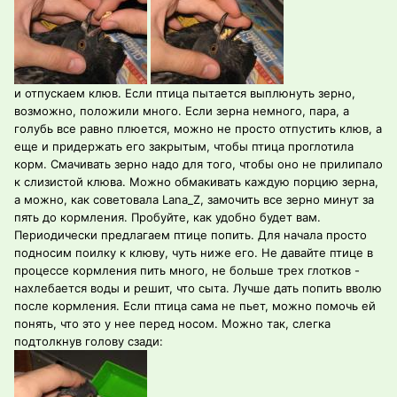
и отпускаем клюв. Если птица пытается выплюнуть зерно,
возможно, положили много. Если зерна немного, пара, а
голубь все равно плюется, можно не просто отпустить клюв, а
еще и придержать его закрытым, чтобы птица проглотила
корм. Смачивать зерно надо для того, чтобы оно не прилипало
к слизистой клюва. Можно обмакивать каждую порцию зерна,
а можно, как советовала Lana_Z, замочить все зерно минут за
пять до кормления. Пробуйте, как удобно будет вам.
Периодически предлагаем птице попить. Для начала просто
подносим поилку к клюву, чуть ниже его. Не давайте птице в
процессе кормления пить много, не больше трех глотков -
нахлебается воды и решит, что сыта. Лучше дать попить вволю
после кормления. Если птица сама не пьет, можно помочь ей
понять, что это у нее перед носом. Можно так, слегка
подтолкнув голову сзади: