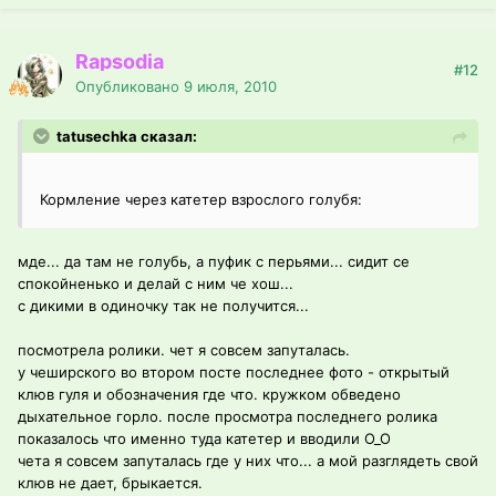
Rapsodia
#12
Опубликовано
9 июля, 2010
tatusechka сказал:
Кормление через катетер взрослого голубя:
мде... да там не голубь, а пуфик с перьями... сидит се
спокойненько и делай с ним че хош...
с дикими в одиночку так не получится...
посмотрела ролики. чет я совсем запуталась.
у чеширского во втором посте последнее фото - открытый
клюв гуля и обозначения где что. кружком обведено
дыхательное горло. после просмотра последнего ролика
показалось что именно туда катетер и вводили О_О
чета я совсем запуталась где у них что... а мой разглядеть свой
клюв не дает, брыкается.