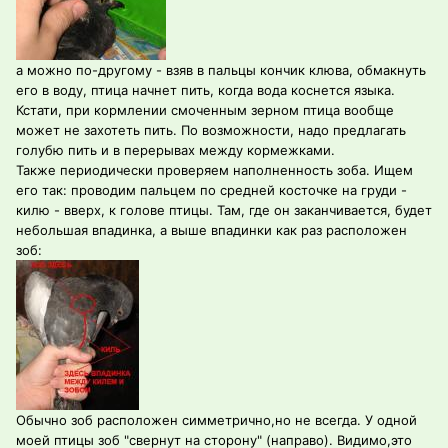
а можно по-другому - взяв в пальцы кончик клюва, обмакнуть
его в воду, птица начнет пить, когда вода коснется языка.
Кстати, при кормлении смоченным зерном птица вообще
может не захотеть пить. По возможности, надо предлагать
голубю пить и в перерывах между кормежками.
Также периодически проверяем наполненность зоба. Ищем
его так: проводим пальцем по средней косточке на груди -
килю - вверх, к голове птицы. Там, где он заканчивается, будет
небольшая впадинка, а выше впадинки как раз расположен
зоб:
Обычно зоб расположен симметрично,но не всегда. У одной
моей птицы зоб "свернут на сторону" (направо). Видимо,это