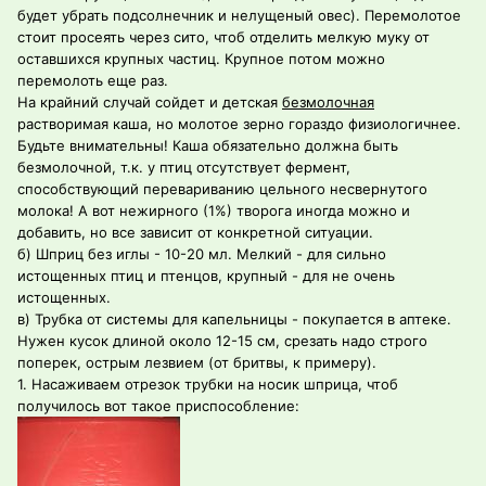
будет убрать подсолнечник и нелущеный овес). Перемолотое
стоит просеять через сито, чтоб отделить мелкую муку от
оставшихся крупных частиц. Крупное потом можно
перемолоть еще раз.
На крайний случай сойдет и детская
безмолочная
растворимая каша, но молотое зерно гораздо физиологичнее.
Будьте внимательны! Каша обязательно должна быть
безмолочной, т.к. у птиц отсутствует фермент,
способствующий перевариванию цельного несвернутого
молока! А вот нежирного (1%) творога иногда можно и
добавить, но все зависит от конкретной ситуации.
б) Шприц без иглы - 10-20 мл. Мелкий - для сильно
истощенных птиц и птенцов, крупный - для не очень
истощенных.
в) Трубка от системы для капельницы - покупается в аптеке.
Нужен кусок длиной около 12-15 см, срезать надо строго
поперек, острым лезвием (от бритвы, к примеру).
1. Насаживаем отрезок трубки на носик шприца, чтоб
получилось вот такое приспособление: