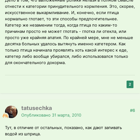
Дело в том, что выложенные ролики нельзя в полном смысле
отнести к категории принудительного кормления. Это, скорее,
искусственное выкармливание. И, конечно, если птица
нормально глотает, то эти способы предпочтительнее.
Катетер же незаменим тогда, когда птица по каким-то
причинам просто не может глотать - глотка ли отекла, или
просто уже крайняя апатия. По крайней мере, мне не меньше
десятка больных удалось вытянуть именно катетером. Как
только птица начинала проявлять хоть какой интерес к еде,
катетер либо вообще убирался, либо использовался только
для окончательного докорма.
2
tatusechka
#6
Опубликовано
31 марта, 2010
Тут, в отличие от остальных, показано, как дают запивать
водой из шприца.