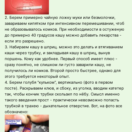
2. Берем примерно чайную ложку муки или безмолочки,
завариваем кипятком при интенсивном перемешивании, чтоб
не образовывалось комков. При необходимости в остуженую
до примерно 40 градусов кашу можно добавить лекарства -
если это разрешено.
3. Набираем кашу в шприц. можно это делать и втягиванием
каши через трубку, и закладывая кашу в шприц, вынув
поршень. Кому как удобнее. Первый способ имеет плюс -
сразу понятно, не слишком ли густо заварили кашу, не
получилось ли комков. Второй просто быстрее, однако для
этого требуется некоторый опыт.
4. Берем голубя "кульком", вертикально (фото в первом
посте). Раскрываем клюв, и сбоку, из уголка, вводим катетер
так, чтобы кончик трубки скользил по нёбу. Смысл именно
такого введения прост - практически невозможно попасть
трубкой в трахею - дыхательное отверстие. Вот, на фото все
обозначено: