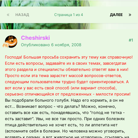
НАЗАД
Страница 1 из 4
ДАЛЕЕ
Cheshirski
#1
Опубликовано
6 ноября, 2008
Господа! Большая просьба сохранить эту тему как справочную!
Если есть вопросы, задавайте их в своих темах, завсегдатаи
этого раздела и специалисты обязательно ответят вам в них!
Просто если эта тема зарастет массой вопросов-ответов,
следующим пользователям трудно будет ориентироваться. А
вот если у вас есть свой способ (или вариант способа),
серьезно отличающийся от предложенных - милости просим!
Вы подобрали больного голубя. Надо его кормить, а он не
ест... Возникает вопрос - что делать? Можно, конечно,
оставить все как есть, понадеявшись, что "голод не тетка -
есть заставит". Увы, не все так просто. При одних болезнях
птица действительно не хочет есть, то ли аппетита нет
(вспомните себя в болезни. Но человека можно уговорить,
воззвать к разуму, а вот животное не уговоришь, ссылаясь на