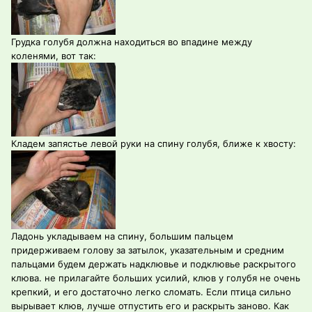
Грудка голубя должна находиться во впадине между
коленями, вот так:
Кладем запястье левой руки на спину голубя, ближе к хвосту:
Ладонь укладываем на спину, большим пальцем
придерживаем голову за затылок, указательным и средним
пальцами будем держать надклювье и подклювье раскрытого
клюва. не прилагайте больших усилий, клюв у голубя не очень
крепкий, и его достаточно легко сломать. Если птица сильно
вырывает клюв, лучше отпустить его и раскрыть заново. Как