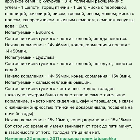
арбузное семя -1; кукуруза - 3-4; толченый ракушечник с
углем - 1 щепотк; горец птичий - 1 щеп; миска с перловкой,
пшеницей, чечевицей, рисом, гречкой, овсом, машем; миска с
просом, канареечником, льняным семенем, семенем капусты;
вода - 6мл.
Испытуемый - Бибигон.
Состояние испытуемого - вертит головой, иногда плюется.
Начало кормления - 14ч 46мин, конец кормления и поения -
14ч 50мин.
Испытуемый - Дудулька.
Состояние испытуемого - вертит головой, негодует, плюется
водой.
Начало кормления - 14ч 59мин, конец кормления - 15ч 3мин.
Испытуемый - сальмонеллезник бывший.
Состояние испытуемого - ест и пьет жадно, голоден
(накануне вечером было предоставлено самостоятельное
кормление, вместо него сидел на шкафу и таращился, в связи
с излишней жирностью птички не докармливала, посадила на
ночь без еды).
Начало кормления - 15ч 10мин, конец кормления - 15ч 15мин.
Вот столько времени у меня занимает, от трех до пяти минут,
в зависимости от того, голодна птица или нет.
Изменено
22 января, 2011
пользователем tatusechka