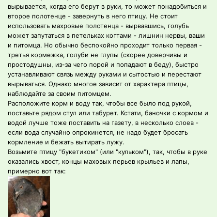
вырывается, когда его берут в руки, то может понадобиться и
второе полотенце - завернуть в него птицу. Не стоит
использовать махровые полотенца - вырвавшись, голубь
может запутаться в петельках когтами - лишнин нервы, ваши
и питомца. Но обычно беспокойно проходит только первая -
третья кормежка, голуби не глупы (скорее доверчивы и
простодушны, из-за чего порой и попадают в беду), быстро
устанавливают связь между руками и сытостью и перестают
вырываться. Однако многое зависит от характера птицы,
наблюдайте за своим питомцем.
Расположите корм и воду так, чтобы все было под рукой,
поставьте рядом стул или табурет. Кстати, баночки с кормом и
водой лучше тоже поставить на газету, в несколько слоев -
если вода случайно опрокинется, не надо будет бросать
кормление и бежать вытирать лужу.
Возьмите птицу "букетиком" (или "кульком"), так, чтобы в руке
оказались хвост, концы маховых перьев крыльев и лапы,
примерно вот так: