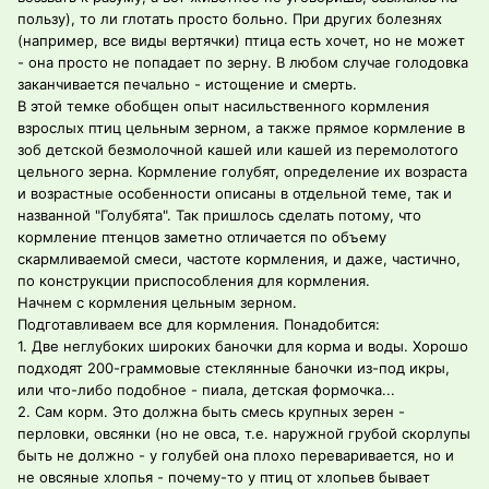
пользу), то ли глотать просто больно. При других болезнях
(например, все виды вертячки) птица есть хочет, но не может
- она просто не попадает по зерну. В любом случае голодовка
заканчивается печально - истощение и смерть.
В этой темке обобщен опыт насильственного кормления
взрослых птиц цельным зерном, а также прямое кормление в
зоб детской безмолочной кашей или кашей из перемолотого
цельного зерна. Кормление голубят, определение их возраста
и возрастные особенности описаны в отдельной теме, так и
названной "Голубята". Так пришлось сделать потому, что
кормление птенцов заметно отличается по объему
скармливаемой смеси, частоте кормления, и даже, частично,
по конструкции приспособления для кормления.
Начнем с кормления цельным зерном.
Подготавливаем все для кормления. Понадобится:
1. Две неглубоких широких баночки для корма и воды. Хорошо
подходят 200-граммовые стеклянные баночки из-под икры,
или что-либо подобное - пиала, детская формочка...
2. Сам корм. Это должна быть смесь крупных зерен -
перловки, овсянки (но не овса, т.е. наружной грубой скорлупы
быть не должно - у голубей она плохо переваривается, но и
не овсяные хлопья - почему-то у птиц от хлопьев бывает