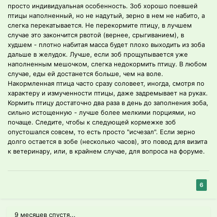
просто индивидуальная особенность. Зоб хорошо поевшей
птицы наполненный, но не надутый, зерно в нем не набито, а
слегка перекатывается. Не перекормите птицу, в лучшем
случае это закончится рвотой (вернее, срыгиванием), в
худшем - плотно набитая масса будет плохо выходить из зоба
дальше в желудок. Лучше, если зоб прощупывается уже
наполненным мешочком, слегка недокормить птицу. В любом
случае, еды ей достанется больше, чем на воле.
Накормленная птица часто сразу соловеет, иногда, смотря по
характеру и измученности птицы, даже задремывает на руках.
Кормить птицу достаточно два раза в день до заполнения зоба,
сильно истощенную - лучше более мелкими порциями, но
почаще. Следите, чтобы к следующей кормежке зоб
опустошался совсем, то есть просто "исчезал". Если зерно
долго остается в зобе (несколько часов), это повод для визита
к ветеринару, или, в крайнем случае, для вопроса на форуме.
6
9 месяцев спустя...