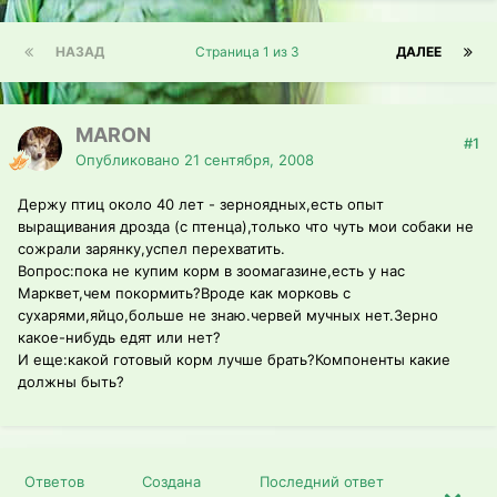
НАЗАД
Страница 1 из 3
ДАЛЕЕ
MARON
#1
Опубликовано
21 сентября, 2008
Держу птиц около 40 лет - зерноядных,есть опыт
выращивания дрозда (с птенца),только что чуть мои собаки не
сожрали зарянку,успел перехватить.
Вопрос:пока не купим корм в зоомагазине,есть у нас
Марквет,чем покормить?Вроде как морковь с
сухарями,яйцо,больше не знаю.червей мучных нет.Зерно
какое-нибудь едят или нет?
И еще:какой готовый корм лучше брать?Компоненты какие
должны быть?
Ответов
Создана
Последний ответ