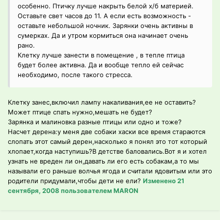
особенно. Птичку лучше накрыть белой х/б материей.
Оставьте свет часов до 11. А если есть возможность -
оставьте небольшой ночник. Зарянки очень активны в
сумерках. Да и утром кормиться она начинает очень
рано.
Клетку лучше занести в помещение , в тепле птица
будет более активна. Да и вообще тепло ей сейчас
необходимо, после такого стресса.
Клетку занес,включил лампу накаливания,ее не оставить?
Может птице спать нужно,мешать не будет?
Зарянка и малиновка разные птицы или одно и тоже?
Насчет дерена:у меня две собаки хаски все время стараются
слопать этот самый дерен,насколько я понял это тот который
хлопает,когда наступишь?В детстве баловались.Вот я и хотел
узнать не вреден ли он,давать ли его есть собакам,а то мы
называли его раньше волчья ягода и считали ядовитым или это
родители придумали,чтобы дети не ели?
Изменено
21
сентября, 2008
пользователем MARON