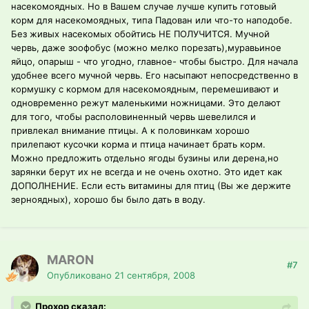
насекомоядных. Но в Вашем случае лучше купить готовый
корм для насекомоядных, типа Падован или что-то наподобе.
Без живых насекомых обойтись НЕ ПОЛУЧИТСЯ. Мучной
червь, даже зоофобус (можно мелко порезать),муравьиное
яйцо, опарыш - что угодно, главное- чтобы быстро. Для начала
удобнее всего мучной червь. Его насыпают непосредственно в
кормушку с кормом для насекомоядным, перемешивают и
одновременно режут маленькими ножницами. Это делают
для того, чтобы располовиненный червь шевелился и
привлекал внимание птицы. А к половинкам хорошо
прилепают кусочки корма и птица начинает брать корм.
Можно предложить отдельно ягоды бузины или дерена,но
зарянки берут их не всегда и не очень охотно. Это идет как
ДОПОЛНЕНИЕ. Если есть витамины для птиц (Вы же держите
зерноядных), хорошо бы было дать в воду.
MARON
#7
Опубликовано
21 сентября, 2008
Прохор сказал: