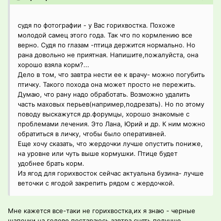
судя по фотографии - у Вас горихвостка. Похоже
молодой самец этого года. Так что по кормлению все
верно. Судя по глазам -птица держится нормально. Но
рана довольно не приятная. Напишите,пожалуйста, она
хорошо взяла корм?...
Дело в том, что завтра нести ее к врачу- можно погубить
птичку. Такого похода она может просто не пережить.
Думаю, что рану надо обработать. Возможно удалить
часть маховых перьев(например,подрезать). Но по этому
поводу выскажутся др.форумцы, хорошо знакомые с
проблемами лечения. Это Лана, Юрий и др. К ним можно
обратиться в личку, чтобы было оперативней.
Еще хочу сказать, что жердочки лучше опустить пониже,
на уровне или чуть выше кормушки. Птице будет
удобнее брать корм.
Из ягод для горихвосток сейчас актуальна бузина- лучше
веточки с ягодой закрепить рядом с жердочкой.
Мне кажется все-таки не горихвостка,их я знаю - черные
шапочки на голове,постараюсь завтра снять получше.