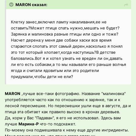
MARON сказал:
Клетку занес,включил лампу накаливания,ее не
оставить?Может птице спать нужно,мешать не будет?
Зарянка и малиновка разные птицы или одно и тоже?
Насчет дерена:у меня две собаки хаски все время
стараются слопать этот самый дерен,насколько я понял
это тот который хлопает,когда наступишь?В детстве
баловались.Вот я и хотел узнать не вреден ли он,давать
ли его есть собакам,а то мы называли его раньше волчья
ягода и считали ядовитым или это родители
придумали,чтобы дети не ели?
MARON
,лучше все-таки фотографию. Название "малиновка"
употребляется часто как по отношению к зарянке, так и к
лесной пересмешке. Но пересмешки ушли еще в августе, да и
птица эта обитает как правило высоко в кронах деревьев.
Да, корм у Вас "Падаван", я его не использовал. Здесь вам
лучше
Марина-Р
что-то подскажет.
По-моему она подмешивала к нему еще другие ингридиенты.