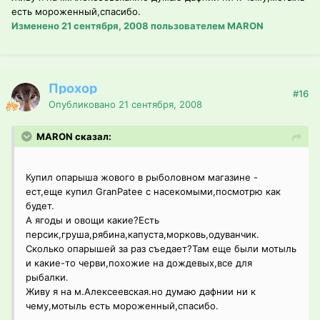
есть мороженный,спасибо.
Изменено
21 сентября, 2008
пользователем MARON
Прохор
#16
Опубликовано
21 сентября, 2008
MARON сказал:
Купил опарыша жового в рыболовном магазине -
ест,еще купил GranPatee с насекомыми,посмотрю как
будет.
А ягоды и овощи какие?Есть
персик,груша,рябина,капуста,морковь,одуванчик.
Сколько опарышей за раз съедает?Там еще были мотыль
и какие-то черви,похожие на дождевых,все для
рыбалки.
Живу я на м.Алексеевская.но думаю дафнии ни к
чему,мотыль есть мороженный,спасибо.