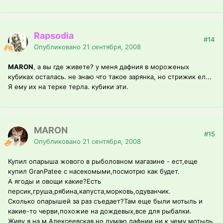
Rapsodia
#14
Опубликовано
21 сентября, 2008
MARON
, а вы где живете? у меня дафния в мороженых
кубиках осталась. не знаю что такое зарянка, но стрижик ел...
Я ему их на терке терла. кубики эти.
MARON
#15
Опубликовано
21 сентября, 2008
Купил опарыша жового в рыболовном магазине - ест,еще
купил GranPatee с насекомыми,посмотрю как будет.
А ягоды и овощи какие?Есть
персик,груша,рябина,капуста,морковь,одуванчик.
Сколько опарышей за раз съедает?Там еще были мотыль и
какие-то черви,похожие на дождевых,все для рыбалки.
Живу я на м.Алексеевская.но думаю дафнии ни к чему,мотыль