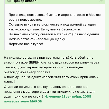
Прохор сказал:
Про ягоды, повторюсь, бузина и дерен,которые в Москве
растут повсеместно.
Оставьте птицу в теплом месте и под лампой сегодня
как можно дольше. Ее лучше не беспокоить.
Вы накрыли клетку светлой материей? Для наблюдения
можно оставить небольшую щелку.
Держите нас в курсе!
На сколько оставлять при свете,на ночь?Хоть убейте не
знаю,что такое ДЕРЕН!Клетка с двух сторон на улицу через
стекло,с двух черная материя,не боится почти,не
бьется,домой внесу попозже.
А почему нельзя одних червей?Для того чтобы привыкла к
смеси?
Стиот ли ее или его клетку на день одной стороной
прислонять к вольере с другими птицами,так сказать для
адаптпции или не стоит?
Изменено
21 сентября, 2008
пользователем MARON