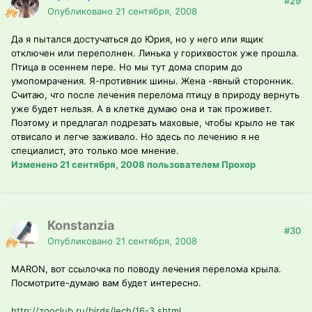
#29
Опубликовано
21 сентября, 2008
Да я пытался достучаться до Юрия, но у него или ящик
отключен или переполнен. Линька у горихвосток уже прошла.
Птица в осеннем пере. Но мы тут дома спорим до
умопомрачения. Я-противник шины. Жена -явный сторонник.
Считаю, что после лечения перелома птицу в природу вернуть
уже будет нельзя. А в клетке думаю она и так проживет.
Поэтому и предлагал подрезать маховые, чтобы крыло не так
отвисало и легче заживало. Но здесь по лечению я не
специалист, это только мое мнение.
Изменено
21 сентября, 2008
пользователем Прохор
Konstanzia
#30
Опубликовано
21 сентября, 2008
MARON, вот ссылочка по поводу лечения перелома крыла.
Посмотрите-думаю вам будет интересно.
http://zooclub.ru/birds/lech/16-3.shtml