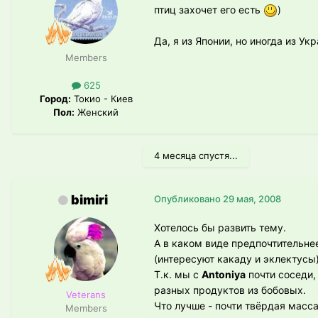
птиц захочет его есть
)
Да, я из Японии, но иногда из Ук
Members
625
Город:
Токио - Киев
Пол:
Женский
4 месяца спустя...
bimiri
Опубликовано
29 мая, 2008
Хотелось бы развить тему.
А в каком виде предпочтительнее
(интересуют какаду и эклектусы
Т.к. мы с
Antoniya
почти соседи,
разных продуктов из бобовых.
Veterans
Что лучше - почти твёрдая масс
Members