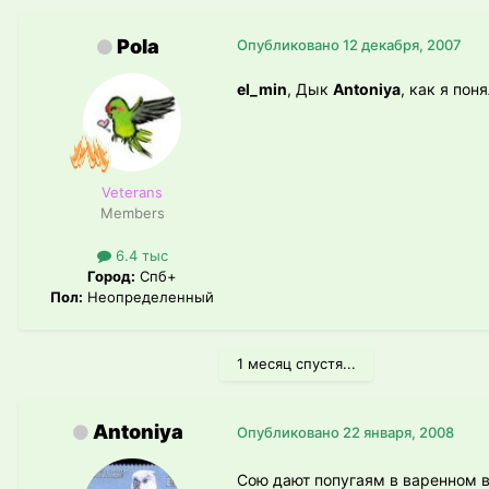
Pola
Опубликовано
12 декабря, 2007
el_min
, Дык
Antoniya
, как я пон
Veterans
Members
6.4 тыс
Город:
Спб+
Пол:
Неопределенный
1 месяц спустя...
Antoniya
Опубликовано
22 января, 2008
Сою дают попугаям в варенном в