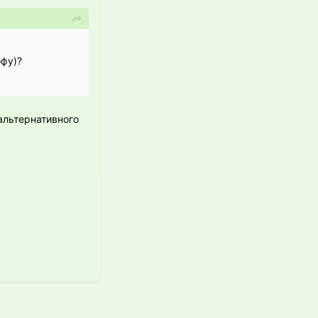
офу)?
альтернативного