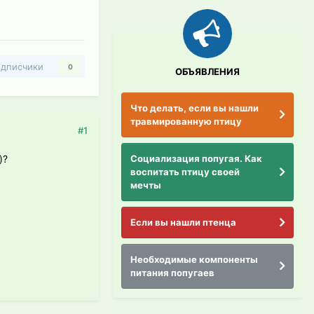
дписчики
0
ОБЪЯВЛЕНИЯ
Что делать, если вы нашли
травмированную птицу
#1
Социализация попугая. Как
)?
воспитать птицу своей
мечты
Если вы нашли птенца
Необходимые компоненты
питания попугаев