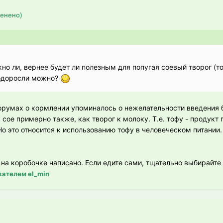
енено)
о ли, вернее будет ли полезным для попугая соевый творог (т
водоросли можно?
орумах о кормлении упоминалось о нежелательности введения б
к сое примерно также, как творог к молоку. Т.е. тофу - продукт
о это относится к использованию тофу в человеческом питании.
то на коробочке написано. Если едите сами, тщательно выбирайте
ателем el_min