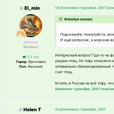
El_min
Опубликовано
1 декабря, 2007
(изм
Antoniya сказал:
Подскажите, пожалуйста, можн
И ещё вопросик, а морские 
Veterans
Members
Интересный вопрос! Где-то на ф
2.5 тыс
рацион птиц. Но тофу относится 
Город:
Ярославль
оптимально сбалансированный. Н
Пол:
Женский
счет птиц.
Кстати, в России не всё тофу, ч
Изменено
1 декабря, 2007
пользов
Helen T
Опубликовано
1 декабря, 2007