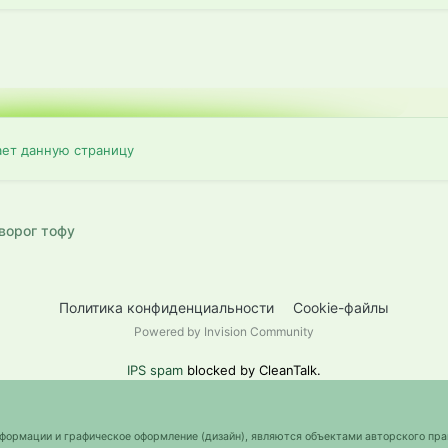
ает данную страницу
ворог тофу
Политика конфиденциальности
Cookie-файлы
Powered by Invision Community
IPS spam
blocked by CleanTalk.
нформации и графическое оформление (дизайн), являются объектами авторского пра