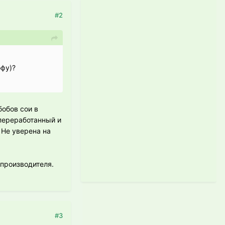
#2
офу)?
обов сои в
 переработанный и
 Не уверена на
 производителя.
#3