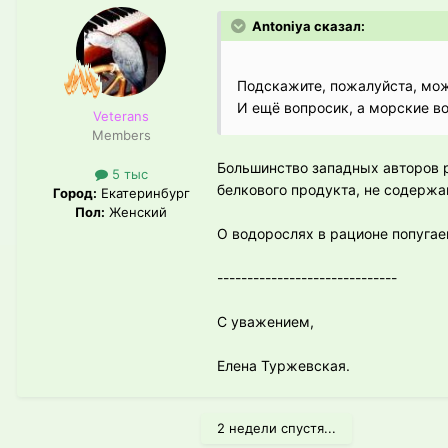
Antoniya сказал:
Подскажите, пожалуйста, можн
И ещё вопросик, а морские 
Veterans
Members
Большинство западных авторов р
5 тыс
белкового продукта, не содержа
Город:
Екатеринбург
Пол:
Женский
О водорослях в рационе попуга
------------------------------
С уважением,
Елена Туржевская.
2 недели спустя...