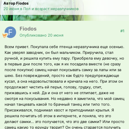
Автор Fiodos
20 июня
в
Пол и возраст неразлучников
Fiodos
#1
Опубликовано
20 июня
Всем привет. Покупала себе птенца неразлучника еще осенью.
Как уверял заводчик, он был мальчиком. Приручила, стал
ручной, и решила купить ему пару. Приобрела ему девочку, но
в первые дни после того, как я их посадила вместе (не сразу
после покупки) самец начал покусывать самку за лапы или за
шею. Без повреждений, просто как будто предупреждающе
кусал, а она недовольствовала и кричала на него. При этом он
продолжает чистить ей перья, голову, грудку, спит,
прижавшись к ней. Да и она от него не отлипает, даже не
смотря на покусывания. Но недавно я заметила, что мой самец
начал танцевать какой то брачный танец или типо того.
Присаживался, поднимал хвост и приподнимал крылья. Я
решила почитать об этом в интернете, и поняла, что это
делают самки… это получается, что это две самки? Или просто
самец какую то ерунду творит? Он очень старается получить