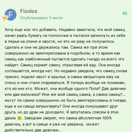
Fiodos
#2
Опубликовано
5 июля
Хочу еще кое что добавить. Недавно заметила, что мой самец
начал рвать бумагу на полосочки и пытался запихнуть их себе
в перья на спине и хвосте, но это ни разу не получилось
сделать и они не держались там. Самка же при этом
совершенно не заинтересована в подобном, в то время как
самец как озабоченный пытается сделать гнездо из всего что
найдет. Самец кормит самку, отрыгивая ей еду. Она иногда
соглашается, иногда нет. Но недавно увидела, что самец снова
присел, поднял хвост и крылья, а самка запрыгнула ему на
спину и они стали спариваться. Я теперь вообще не понимаю,
кто из них кто. Может, они вообще одного Пола? Две девочки
или два мальчика? Или же мой самец самка, а самка самец?…
могут ли самки совершенно не быть заинтересованы в гнезде,
еще и на самца запрыгивать? Они иногда покусывают друг
друга, но до драк не доходило. Я запуталась совсем в этих
двоих
. Заводчик уверял, что самка абсолютная 100%
😢
девочка, а вот в самце я уже не уверена.. может
действительно две девочки…