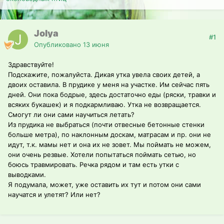
Jolya
#1
Опубликовано
13 июня
Здравствуйте!
Подскажите, пожалуйста. Дикая утка увела своих детей, а
двоих оставила. В прудике у меня на участке. Им сейчас пять
дней. Они пока бодрые, здесь достаточно еды (ряски, травки и
всяких букашек) и я подкармливаю. Утка не возвращается.
Смогут ли они сами научиться летать?
Из прудика не выбраться (почти отвесные бетонные стенки
больше метра), по наклонным доскам, матрасам и пр. они не
идут, т.к. мамы нет и она их не зовет. Мы поймать не можем,
они очень резвые. Хотели попытаться поймать сетью, но
боюсь травмировать. Речка рядом и там есть утки с
выводками.
Я подумала, может, уже оставить их тут и потом они сами
научатся и улетят? Или нет?