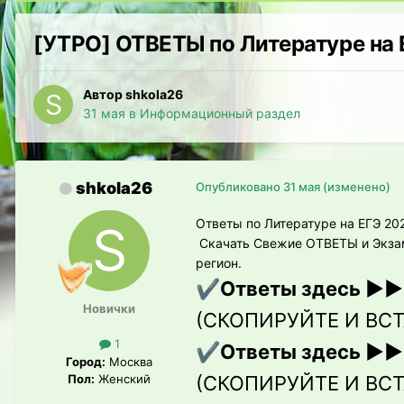
[УТРО] ОТВЕТЫ по Литературе на 
Автор shkola26
31 мая
в
Информационный раздел
shkola26
Опубликовано
31 мая
(изменено)
Ответы по Литературе на ЕГЭ 20
Скачать Свежие ОТВЕТЫ и Экзаме
регион.
Ответы здесь ▶▶
✔️
Новички
(СКОПИРУЙТЕ И ВСТ
1
Ответы здесь ▶▶
✔️
Город:
Москва
Пол:
Женский
(СКОПИРУЙТЕ И ВСТ