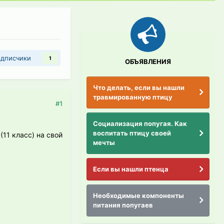
дписчики
1
ОБЪЯВЛЕНИЯ
Что делать, если вы нашли
травмированную птицу
#1
Социализация попугая. Как
воспитать птицу своей
11 класс) на свой
мечты
Если вы нашли птенца
Необходимые компоненты
питания попугаев