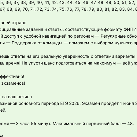
35, 36, 37, 38, 39, 40, 41, 42, 43, 44, 45, 46, 47, 48, 49, 50, 51, 52,
67, 68, 69, 70, 71, 72, 73, 74, 75, 76, 77, 78, 79, 80, 81, 82, 83, 84, 
 всей стране
фициальные задания и ответы, соответствующие формату ФИП
й доступ с удобной навигацией по регионам — Регулярные обн
нты — Поддержка от команды — поможем с выбором нужного п
аешь ответы на егэ реальную уверенность с ответами варианты
ишь время! Не упусти шанс подготовиться на максимум — всё у
эффективно!
а экзаменов!
 на ваш регион
заменов основного периода ЕГЭ 2026. Экзамен пройдёт 1 июня 
ей.
ремя — 3 часа 55 минут. Максимальный первичный балл — 48.
26