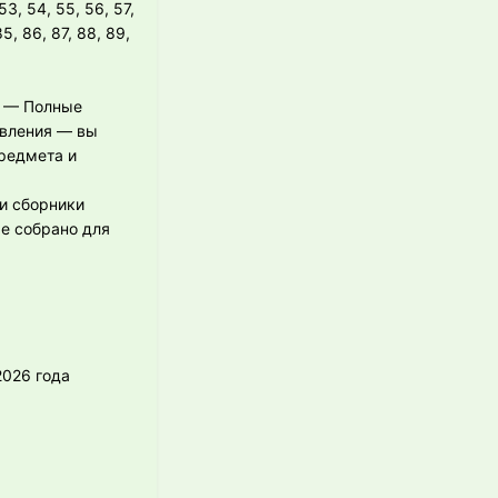
 53, 54, 55, 56, 57,
85, 86, 87, 88, 89,
И — Полные
овления — вы
редмета и
 и сборники
же собрано для
2026 года