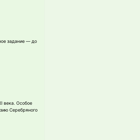
ное задание — до
I века. Особое
эзию Серебряного