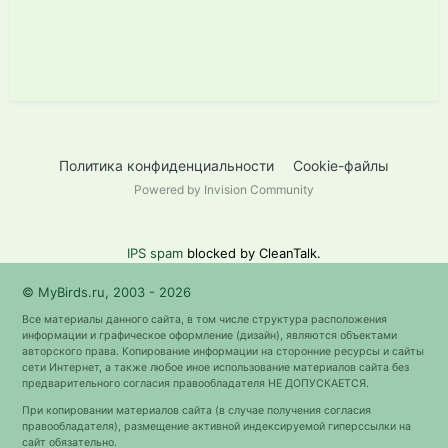
Политика конфиденциальности
Cookie-файлы
Powered by Invision Community
IPS spam
blocked by CleanTalk.
© MyBirds.ru, 2003 - 2026
Все материалы данного сайта, в том числе структура расположения
информации и графическое оформление (дизайн), являются объектами
авторского права. Копирование информации на сторонние ресурсы и сайты
сети Интернет, а также любое иное использование материалов сайта без
предварительного согласия правообладателя НЕ ДОПУСКАЕТСЯ.
При копировании материалов сайта (в случае получения согласия
правообладателя), размещение активной индексируемой гиперссылки на
сайт обязательно.