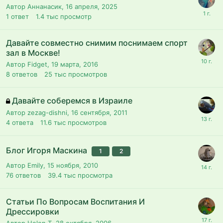
Автор Аннанасик,
16 апреля, 2025
1
ответ
1.4 тыс
просмотр
Давайте совместно снимим поснимаем спорт
зал в Москве!
Автор Fidget,
19 марта, 2016
8
ответов
25 тыс
просмотров
Давайте соберемся в Израиле
Автор zezag-dishni,
16 сентября, 2011
4
ответа
11.6 тыс
просмотров
Блог Игоря Маскина
1
2
Автор Emily,
15 ноября, 2010
76
ответов
39.4 тыс
просмотра
Статьи По Вопросам Воспитания И
Дрессировки
Автор Helen T,
28 октября, 2006