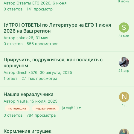
Автор Ответы ЕГЭ 2026,
6 июня
0
ответов
141
просмотр
[УТРО] ОТВЕТЫ по Литературе на ЕГЭ 1 июня
2026 на Ваш регион
Автор shkola26,
31 мая
0
ответов
556
просмотров
Приручить, подружиться, как поладить с
коршуном
Автор dimchik576,
30 августа, 2025
1
ответ
2.1 тыс
просмотра
Нашла неразлучника
Автор Nauta,
15 июля, 2025
(и ещё 1 )
потеряшка
неразлучник
0
ответов
784
просмотра
Кормление игрушек