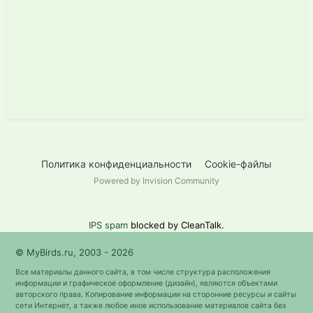
Политика конфиденциальности
Cookie-файлы
Powered by Invision Community
IPS spam
blocked by CleanTalk.
© MyBirds.ru, 2003 - 2026
Все материалы данного сайта, в том числе структура расположения
информации и графическое оформление (дизайн), являются объектами
авторского права. Копирование информации на сторонние ресурсы и сайты
сети Интернет, а также любое иное использование материалов сайта без