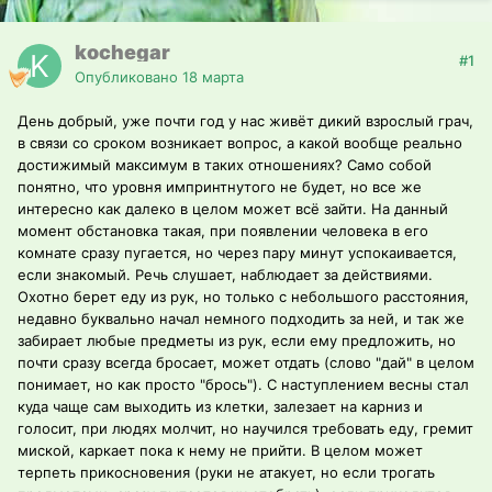
kochegar
#1
Опубликовано
18 марта
День добрый, уже почти год у нас живёт дикий взрослый грач,
в связи со сроком возникает вопрос, а какой вообще реально
достижимый максимум в таких отношениях? Само собой
понятно, что уровня импринтнутого не будет, но все же
интересно как далеко в целом может всё зайти. На данный
момент обстановка такая, при появлении человека в его
комнате сразу пугается, но через пару минут успокаивается,
если знакомый. Речь слушает, наблюдает за действиями.
Охотно берет еду из рук, но только с небольшого расстояния,
недавно буквально начал немного подходить за ней, и так же
забирает любые предметы из рук, если ему предложить, но
почти сразу всегда бросает, может отдать (слово "дай" в целом
понимает, но как просто "брось"). С наступлением весны стал
куда чаще сам выходить из клетки, залезает на карниз и
голосит, при людях молчит, но научился требовать еду, гремит
миской, каркает пока к нему не прийти. В целом может
терпеть прикосновения (руки не атакует, но если трогать