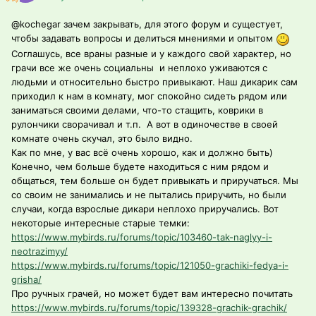
@kochegar
зачем закрывать, для этого форум и сущестует,
чтобы задавать вопросы и делиться мнениями и опытом
Соглашусь, все враны разные и у каждого свой характер, но
грачи все же очень социальны и неплохо уживаются с
людьми и относительно быстро привыкают. Наш дикарик сам
приходил к нам в комнату, мог спокойно сидеть рядом или
заниматься своими делами, что-то стащить, коврики в
рулончики сворачивал и т.п. А вот в одиночестве в своей
комнате очень скучал, это было видно.
Как по мне, у вас всё очень хорошо, как и должно быть)
Конечно, чем больше будете находиться с ним рядом и
общаться, тем больше он будет привыкать и приручаться. Мы
со своим не занимались и не пытались приручить, но были
случаи, когда взрослые дикари неплохо приручались. Вот
некоторые интересные старые темки:
https://www.mybirds.ru/forums/topic/103460-tak-naglyy-i-
neotrazimyy/
https://www.mybirds.ru/forums/topic/121050-grachiki-fedya-i-
grisha/
Про ручных грачей, но может будет вам интересно почитать
https://www.mybirds.ru/forums/topic/139328-grachik-grachik/