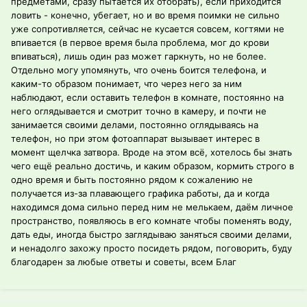
предметами, сразу пытается их отобрать), если приходится
ловить - конечно, убегает, но и во время поимки не сильно
уже сопротивляется, сейчас не кусается совсем, когтями не
впивается (в первое время была проблема, мог до крови
впиваться), лишь один раз может гаркнуть, но не более.
Отдельно могу упомянуть, что очень боится телефона, и
каким-то образом понимает, что через него за ним
наблюдают, если оставить телефон в комнате, постоянно на
него оглядывается и смотрит точно в камеру, и почти не
занимается своими делами, постоянно оглядываясь на
телефон, но при этом фотоаппарат вызывает интерес в
момент щелчка затвора. Вроде на этом всё, хотелось бы знать
чего ещё реально достичь, и каким образом, кормить строго в
одно время и быть постоянно рядом к сожалению не
получается из-за плавающего графика работы, да и когда
находимся дома сильно перед ним не мелькаем, даём личное
пространство, появляюсь в его комнате чтобы поменять воду,
дать еды, иногда быстро заглядываю заняться своими делами,
и ненадолго захожу просто посидеть рядом, поговорить, буду
благодарен за любые ответы и советы, всем Благ