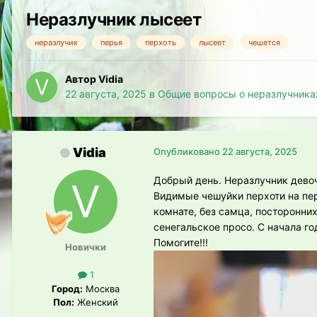
Неразлучник лысеет
неразлучик
перья
перхоть
лысеет
чешется
Автор Vidia
22 августа, 2025
в
Общие вопросы о неразлучника
Vidia
Опубликовано
22 августа, 2025
Добрый день. Неразлучник девоч
Видимые чешуйки перхоти на пер
комнате, без самца, посторонних 
сенегальское просо. С начала го
Помогите!!!
Новички
1
Город:
Москва
Пол:
Женский