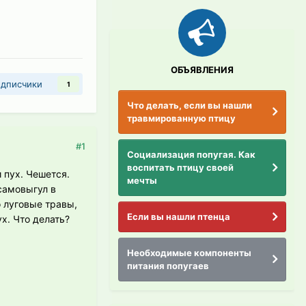
ОБЪЯВЛЕНИЯ
дписчики
1
Что делать, если вы нашли
травмированную птицу
#1
Социализация попугая. Как
воспитать птицу своей
 пух. Чешется.
мечты
самовыгул в
o луговые травы,
Если вы нашли птенца
х. Что делать?
Необходимые компоненты
питания попугаев