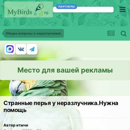
ПАРТНЕРЫ
Общие вопросы о неразлучниках
Место для вашей рекламы
Странные перья у неразлучника.Нужна
помощь
Автор итмчи