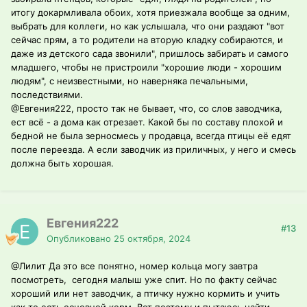
итогу докармливала обоих, хотя приезжала вообще за одним,
выбрать для коллеги, но как услышала, что они раздают "вот
сейчас прям, а то родители на вторую кладку собираются, и
даже из детского сада звонили", пришлось забирать и самого
младшего, чтобы не пристроили "хорошие люди - хорошим
людям", с неизвестными, но наверняка печальными,
последствиями.
@Евгения222
, просто так не бывает, что, со слов заводчика,
ест всё - а дома как отрезает. Какой бы по составу плохой и
бедной не была зерносмесь у продавца, всегда птицы её едят
после переезда. А если заводчик из приличных, у него и смесь
должна быть хорошая.
Евгения222
#13
Опубликовано
25 октября, 2024
@Лилит
Да это все понятно, номер кольца могу завтра
посмотреть, сегодня малыш уже спит. Но по факту сейчас
хороший или нет заводчик, а птичку нужно кормить и учить