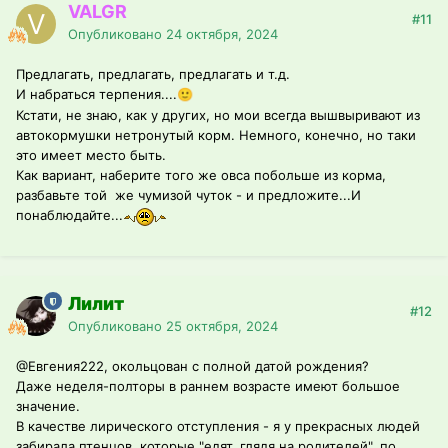
VALGR
#11
Опубликовано
24 октября, 2024
Предлагать, предлагать, предлагать и т.д.
И набраться терпения....
🙂
Кстати, не знаю, как у других, но мои всегда вышвыривают из
автокормушки нетронутый корм. Немного, конечно, но таки
это имеет место быть.
Как вариант, наберите того же овса побольше из корма,
разбавьте той же чумизой чуток - и предложите...И
понаблюдайте...
Лилит
#12
Опубликовано
25 октября, 2024
@Евгения222
, окольцован с полной датой рождения?
Даже неделя-полторы в раннем возрасте имеют большое
значение.
В качестве лирического отступления - я у прекрасных людей
забирала птенцов, которые "едят, глядя на родителей", по