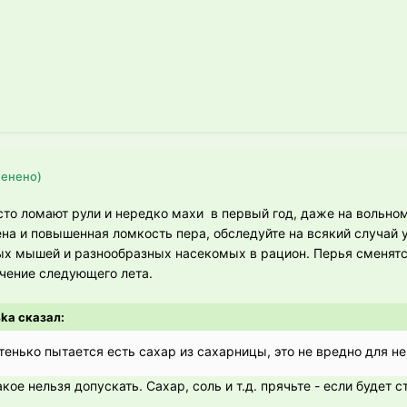
менено)
о ломают рули и нередко махи в первый год, даже на вольно
ена и повышенная ломкость пера, обследуйте на всякий случай 
лых мышей и разнообразных насекомых в рацион. Перья сменятс
течение следующего лета.
4ka сказал:
стенько пытается есть сахар из сахарницы, это не вредно для не
акое нельзя допускать. Сахар, соль и т.д. прячьте - если будет с