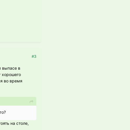
#3
м выпасе в
у хорошего
я во время
го?
тоять на столе,