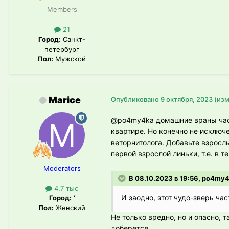
Members
21
Город:
Санкт-
петербург
Пол:
Мужской
Marice
Опубликовано
9 октября, 2023
(из
@po4my4ka
домашние враны част
квартире. Но конечно не исключ
веторнитолога. Добавьте взрос
первой взрослой линьки, т.е. в 
Moderators
В 08.10.2023 в 19:56, po4my
4.7 тыс
И заодно, этот чудо-зверь ча
Город:
'
Пол:
Женский
Не только вредно, но и опасно, т
доберется.