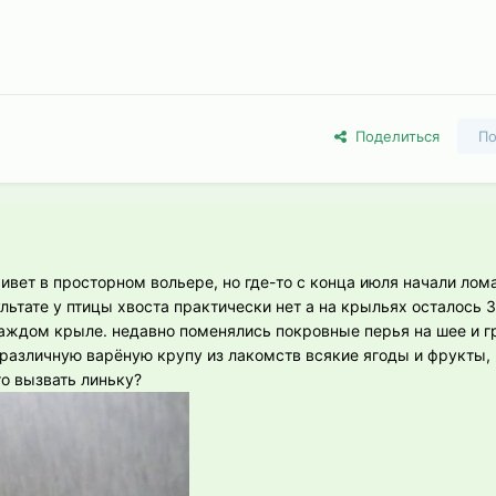
Поделиться
По
вет в просторном вольере, но где-то с конца июля начали лома
льтате у птицы хвоста практически нет а на крыльях осталось 
аждом крыле. недавно поменялись покровные перья на шее и г
 различную варёную крупу из лакомств всякие ягоды и фрукты, 
то вызвать линьку?