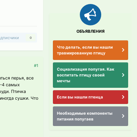
ОБЪЯВЛЕНИЯ
дписчики
0
Что делать, если вы нашли
травмированную птицу
#1
Социализация попугая. Как
воспитать птицу своей
ться перья, все
мечты
3-4 самых
руди. Птичка
Если вы нашли птенца
иногда сушки. Что
Необходимые компоненты
питания попугаев