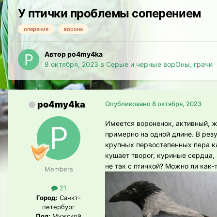
У птички проблемы соперением
оперение
ворона
Автор po4my4ka
8 октября, 2023
в
Серые и черные ворОны, грачи
po4my4ka
Опубликовано
8 октября, 2023
Имеется вороненок, активный, жи
примерно на одной длине. В резу
крупных первостепенных пера к
кушает творог, куриные сердца,
не так с птичкой? Можно ли как-
Members
21
Город:
Санкт-
петербург
Пол:
Мужской