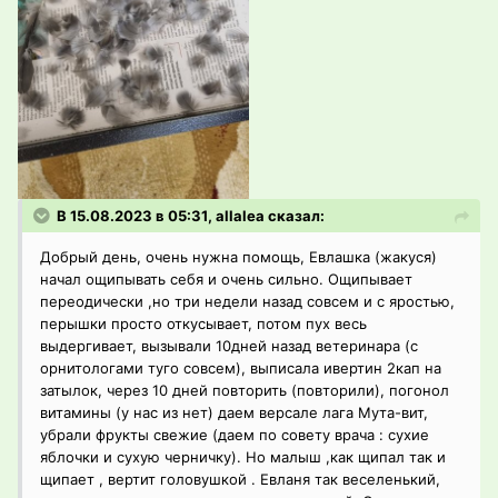
В 15.08.2023 в 05:31, allalea сказал:
Добрый день, очень нужна помощь, Евлашка (жакуся)
начал ощипывать себя и очень сильно. Ощипывает
переодически ,но три недели назад совсем и с яростью,
перышки просто откусывает, потом пух весь
выдергивает, вызывали 10дней назад ветеринара (с
орнитологами туго совсем), выписала ивертин 2кап на
затылок, через 10 дней повторить (повторили), погонол
витамины (у нас из нет) даем версале лага Мута-вит,
убрали фрукты свежие (даем по совету врача : сухие
яблочки и сухую черничку). Но малыш ,как щипал так и
щипает , вертит головушкой . Евланя так веселенький,