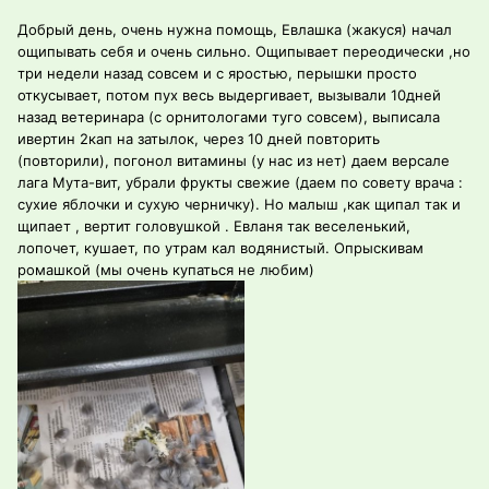
Добрый день, очень нужна помощь, Евлашка (жакуся) начал
ощипывать себя и очень сильно. Ощипывает переодически ,но
три недели назад совсем и с яростью, перышки просто
откусывает, потом пух весь выдергивает, вызывали 10дней
назад ветеринара (с орнитологами туго совсем), выписала
ивертин 2кап на затылок, через 10 дней повторить
(повторили), погонол витамины (у нас из нет) даем версале
лага Мута-вит, убрали фрукты свежие (даем по совету врача :
сухие яблочки и сухую черничку). Но малыш ,как щипал так и
щипает , вертит головушкой . Евланя так веселенький,
лопочет, кушает, по утрам кал водянистый. Опрыскивам
ромашкой (мы очень купаться не любим)