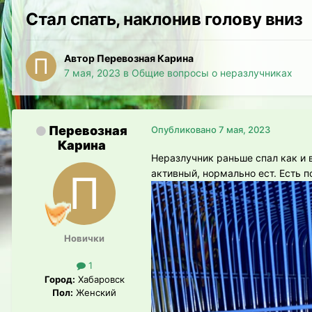
Стал спать, наклонив голову вниз
Автор Перевозная Карина
7 мая, 2023
в
Общие вопросы о неразлучниках
Перевозная
Опубликовано
7 мая, 2023
Карина
Неразлучник раньше спал как и в
активный, нормально ест. Есть п
Новички
1
Город:
Хабаровск
Пол:
Женский