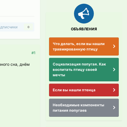
дписчики
0
ОБЪЯВЛЕНИЯ
Что делать, если вы нашли
травмированную птицу
#1
Социализация попугая. Как
чного сна, днём
воспитать птицу своей
мечты
Если вы нашли птенца
Необходимые компоненты
питания попугаев