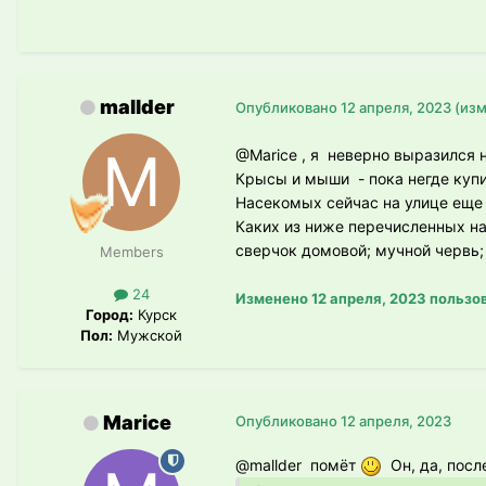
mallder
Опубликовано
12 апреля, 2023
(из
@Marice
, я неверно выразился на
Крысы и мыши - пока негде куп
Насекомых сейчас на улице еще 
Каких из ниже перечисленных н
сверчок домовой; мучной червь;
Members
24
Изменено
12 апреля, 2023
пользов
Город:
Курск
Пол:
Мужской
Marice
Опубликовано
12 апреля, 2023
@mallder
помёт
Он, да, посл