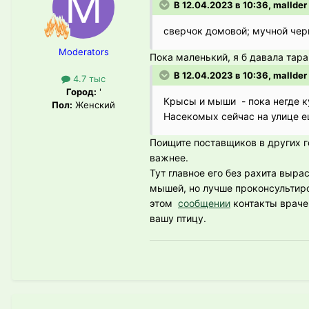
В 12.04.2023 в 10:36, mallder
сверчок домовой; мучной чер
Moderators
Пока маленький, я б давала тара
В 12.04.2023 в 10:36, mallder
4.7 тыс
Город:
'
Крысы и мыши - пока негде к
Пол:
Женский
Насекомых сейчас на улице е
Поищите поставщиков в других г
важнее.
Тут главное его без рахита выра
мышей, но лучше проконсультиро
этом
сообщении
контакты врачей
вашу птицу.