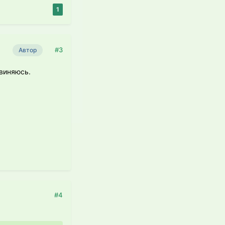
1
#3
Автор
звиняюсь.
#4