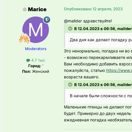
Marice
Опубликовано
12 апреля, 2023
@mallder
здравствуйте!
В 12.04.2023 в 06:56, mallder
Два дня как делает погадку р
Moderators
Это ненормально, погадка ни во 
- возможно перекармливаете ил
4.7 тыс
Вам необходимо добавить взрос
Город:
'
пожалуйста, статью
https://www.
Пол:
Женский
возраста вашего.
В 12.04.2023 в 06:56, mallder
В начале были сложности с п
Маленькие птенцы не делают пога
будет. Примерно до двух недель
ежедневная погадка необязатель