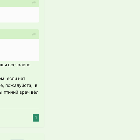
ыши все-равно
рм, если нет
е, пожалуйста, в
ы птичий врач вёл
1