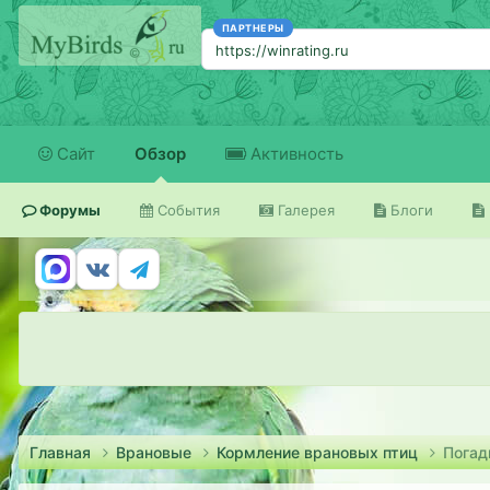
ПАРТНЕРЫ
https://winrating.ru
Сайт
Обзор
Активность
Форумы
События
Галерея
Блоги
Главная
Врановые
Кормление врановых птиц
Погад