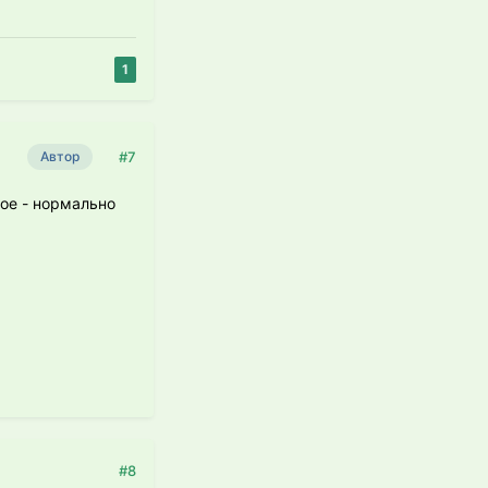
1
#7
Автор
кое - нормально
#8