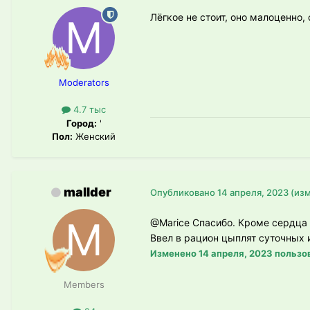
Лёгкое не стоит, оно малоценно,
Moderators
4.7 тыс
Город:
'
Пол:
Женский
mallder
Опубликовано
14 апреля, 2023
(из
@Marice
Спасибо. Кроме сердца 
Ввел в рацион цыплят суточных
Изменено
14 апреля, 2023
пользов
Members