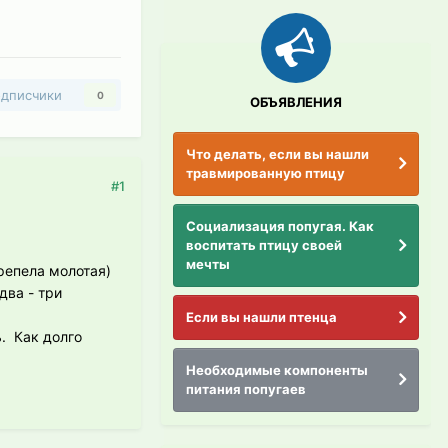
дписчики
0
ОБЪЯВЛЕНИЯ
Что делать, если вы нашли
травмированную птицу
#1
Социализация попугая. Как
воспитать птицу своей
мечты
ерепела молотая)
два - три
Если вы нашли птенца
. Как долго
Необходимые компоненты
питания попугаев