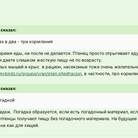
 сказал:
аз в два - три кормления
время еды, ни после не делается. Птенец просто отрыгивает еду
и даете слишком жесткую пищу не по возрасту.
лых мышей и крыс в рацион, насекомые тоже очень желательны
mybirds.ru/groups/vran/pten.php#racion
, в частности, про кормле
 сказал:
огадкой
дки. Погадка образуется, если есть погадочный материал, если 
 птенцы получают пищу без погадочного материала. На будущее
на как для хищей.