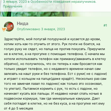
3 января, 2023
в
Особенности поведения неразлучников.
Приручение
Нида
#1
Опубликовано
3 января, 2023
Здраствуйте, мой попугай полуручной и кусается до крови,
хотим хоть как-то отучить от этого. Рук почти не боится, на
голую руку не сядет, но палца не против покусать. Приручили
не в клетке, а на прогулке с помощью телефона. С начала мы
хотели использовать телефон как приманку(заманить в клетку
обратно), но получилось, что он теперь к нам бросается как
только увидит телефон, но с недавнего времени начал сам
залезать на нашт руки и без телефона. Ест с руки( не с ладони)
и играет с кольцом на палце(даже крадёт). Несколько раз сам
того не замечая лазал по ладоню( как только это осозновал,
то улетал). Пытаемся кормить с рук, то есть с ладони, но
начинает кусать все пальцы. И недавно начал спать ночью в
подвесном кормуше, там где минеральные камушки. Дает
себя погладит в клетке, но не без куса, а на прогулке нет.ему
от 4 до 5 месяцев