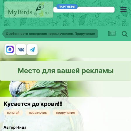
ПАРТНЕРЫ
Особенности поведения неразлучников. Приручение
Место для вашей рекламы
Кусается до крови!!!
попугай
неразлучик
приручение
Автор Нида