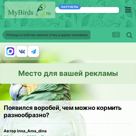
ПАРТНЕРЫ
Птенцы и слётки певчих птиц в руках человека
Место для вашей рекламы
Появился воробей, чем можно кормить
разнообразно?
Автор Inna_Ama_dina