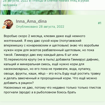
28 августа, 2022
в
Птенцы и слётки певчих птиц в руках
человека
Inna_Ama_dina
#1
Опубликовано
28 августа, 2022
Воробью скоро 2 месяца, клювик даже ещё немного
желтенький. Я ему даю сухой корм (попугаевский
вперемешку с конареевским и щегловым) знаю что воробьям
нужен корм для экзотов разбавленный щегловым, но пока
такой. Гаммарус даю ему каждый день 6 шт или
10.перемолола крупу (не в пыль) добавила Гаммарус дафнию,
кальций и минеральная смесь, ещё нужно корм для
насекомоядных, но его пока не привезли, вода, купалку,
овощи, фрукты, каши, яйцо - это есть.Буду ещё ростить травку
и делать замоченный и пророщенный корм. Что ещё можно
добавить в рацион?
Насекомых не даю, потому что недавно только только глистов
прогнали (вроде) а в рыболовном боюсь брать