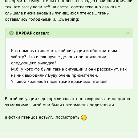
накормить самку..птены от первого выводка начинали кричали
так..что заглушали всё на свете..соответсвенно самка не
слышала писка вновь вылупившихся птенов...птены
оставались голодными и....:weeping:
ВАРВАР сказал:
Как помочь птицам в такой ситуации и облегчить им
заботу? Что и как лучше делать при появлении
следующего выводка?
М.б. у кого-то были такие ситуации и они расскажут, как
из них выходили? Буду очень признателен.
У такой красивой пары такие красивые птенцы!
В этой ситуации я докормливала птенов взрослых..и следитла
за мелкими - чтоб они были накормлены родителями..
а фотки птенцов есть??...посмотреть