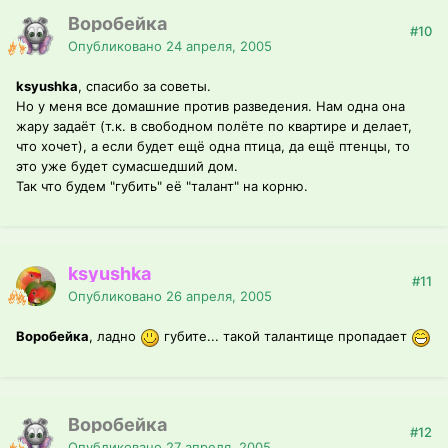
Воробейка
#10
Опубликовано
24 апреля, 2005
ksyushka
, спасибо за советы.
Но у меня все домашние против разведения. Нам одна она
жару задаёт (т.к. в свободном полёте по квартире и делает,
что хочет), а если будет ещё одна птица, да ещё птенцы, то
это уже будет сумасшедший дом.
Так что будем "губить" её "талант" на корню.
ksyushka
#11
Опубликовано
26 апреля, 2005
Воробейка
, ладно
губите... такой талантище пропадает
Воробейка
#12
Опубликовано
27 апреля, 2005