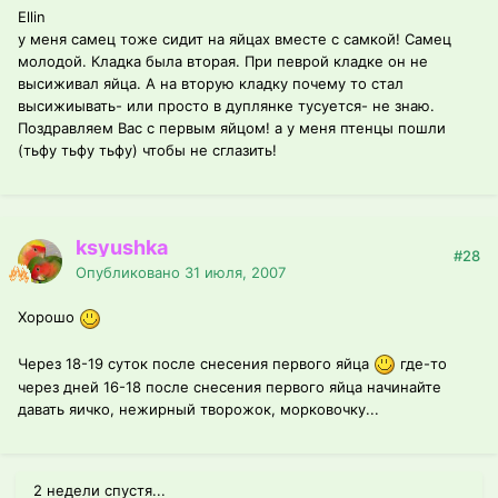
Ellin
у меня самец тоже сидит на яйцах вместе с самкой! Самец
молодой. Кладка была вторая. При певрой кладке он не
высиживал яйца. А на вторую кладку почему то стал
высижиывать- или просто в дуплянке тусуется- не знаю.
Поздравляем Вас с первым яйцом! а у меня птенцы пошли
(тьфу тьфу тьфу) чтобы не сглазить!
ksyushka
#28
Опубликовано
31 июля, 2007
Хорошо
Через 18-19 суток после снесения первого яйца
где-то
через дней 16-18 после снесения первого яйца начинайте
давать яичко, нежирный творожок, морковочку...
2 недели спустя...