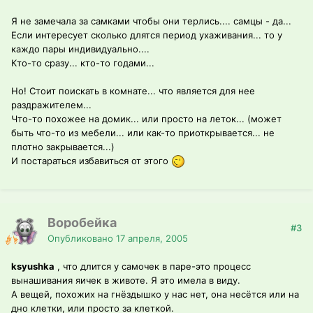
Я не замечала за самками чтобы они терлись.... самцы - да...
Если интересует сколько длятся период ухаживания... то у
каждо пары индивидуально....
Кто-то сразу... кто-то годами...
Но! Стоит поискать в комнате... что является для нее
раздражителем...
Что-то похожее на домик... или просто на леток... (может
быть что-то из мебели... или как-то приоткрывается... не
плотно закрывается...)
И постараться избавиться от этого
Воробейка
#3
Опубликовано
17 апреля, 2005
ksyushka
, что длится у самочек в паре-это процесс
вынашивания яичек в животе. Я это имела в виду.
А вещей, похожих на гнёздышко у нас нет, она несётся или на
дно клетки, или просто за клеткой.