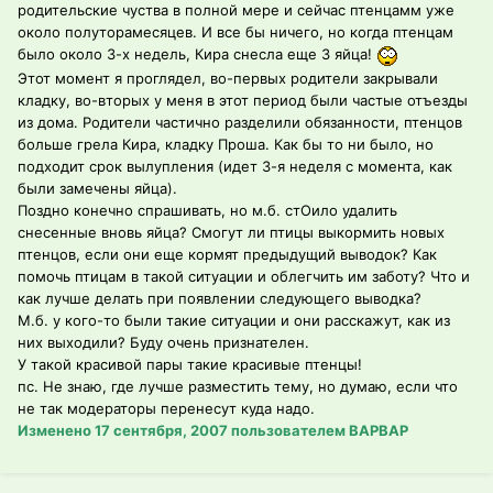
родительские чуства в полной мере и сейчас птенцамм уже
около полуторамесяцев. И все бы ничего, но когда птенцам
было около 3-х недель, Кира снесла еще 3 яйца!
Этот момент я проглядел, во-первых родители закрывали
кладку, во-вторых у меня в этот период были частые отъезды
из дома. Родители частично разделили обязанности, птенцов
больше грела Кира, кладку Проша. Как бы то ни было, но
подходит срок вылупления (идет 3-я неделя с момента, как
были замечены яйца).
Поздно конечно спрашивать, но м.б. стОило удалить
снесенные вновь яйца? Смогут ли птицы выкормить новых
птенцов, если они еще кормят предыдущий выводок? Как
помочь птицам в такой ситуации и облегчить им заботу? Что и
как лучше делать при появлении следующего выводка?
М.б. у кого-то были такие ситуации и они расскажут, как из
них выходили? Буду очень признателен.
У такой красивой пары такие красивые птенцы!
пс. Не знаю, где лучше разместить тему, но думаю, если что
не так модераторы перенесут куда надо.
Изменено
17 сентября, 2007
пользователем ВАРВАР