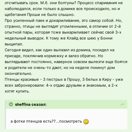
отсчитывать срок. М.б. они болтуны? Процесс спаривания не
наболюдался, если только в домике все происходило, но и
щебетания Проши не было слышно.
Про усиленный паек и докармливание, это самор собой. Но,
странно, птицы не выглядят утомленными, в отличии от 2-й
опытной пары, которая тоже выкармливает сейчас свой 3-х
недельный выводок. К тому же Клайд все шею у Бонни
выщипал.
Сегодня видел, как один вылазил из домика, посидел на
присаде, поклянчив кормежку и залез обратно. Но
выглядывают постоянно, наверное совсем вылезти еще боятся
и родители не очень-то дают, но на неделе покинут дом
окончательно.
Птенцы красивые - 3 пестрых в Прошу, 3 белых в Киру - уже
всех забронировали: 4-х отдаю друзьям и знакомым, а 2-х
хотят купить.
sheffina сказал:
а фотки птенцов есть??...посмотреть