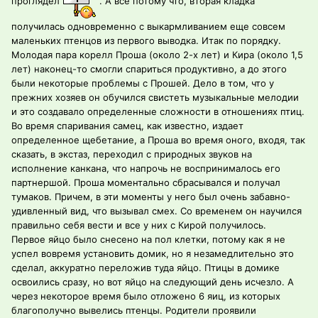
проглядел
. А все потому что, вторая кладка
получилась одновременно с выкармливанием еще совсем
маленьких птенцов из первого выводка. Итак по порядку.
Молодая пара корелл Проша (около 2-х лет) и Кира (около 1,5
лет) наконец-то смогли спариться продуктивно, а до этого
были некоторые проблемы с Прошей. Дело в том, что у
прежних хозяев он обучился свистеть музыкальные мелодии
и это создавало определенные сложности в отношениях птиц.
Во время спаривания самец, как известно, издает
определенное щебетание, а Проша во время оного, входя, так
сказать, в экстаз, переходил с природных звуков на
исполнение канкана, что напрочь не воспринималось его
партнершой. Проша моментально сбрасывался и получал
тумаков. Причем, в эти моменты у него был очень забавно-
удивленный вид, что вызывал смех. Со временем он научился
правильно себя вести и все у них с Кирой получилось.
Первое яйцо было снесено на пол клетки, потому как я не
успел вовремя установить домик, но я незамедлительно это
сделал, аккуратно переложив туда яйцо. Птицы в домике
освоились сразу, но вот яйцо на следующий день исчезло. А
через некоторое время было отложено 6 яиц, из которых
благополучно вывелись птенцы. Родители проявили