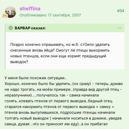
sheffina
#34
Опубликовано
17 сентября, 2007
ВАРВАР сказал:
Поздно конечно спрашивать, но м.б. стОило удалить
снесенные вновь яйца? Смогут ли птицы выкормить
новых птенцов, если они еще кормят предыдущий
выводок?
У меня были похожие ситуации..
Хорошо..конечно было бы удалить..(но сразу) - теперь..думаю
не надо трогать..на моём примере..(правда вид другой птиц -
неразлучники)....получалось так - самка начинала
гонять..клевать птенов от первого выводка..бедный отец
старался накормить птенов от первого выводка + самку +
птенов вновь вылупившихся..подросшие птенцы начинали
топтать новый выводок ( начинали носиться в домике..увидев
самца..думая ..что он приносит им еду)..а он прибегал