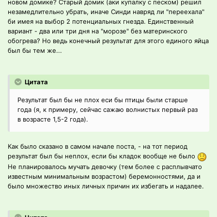
новом домике? Старый домик (аки купалку с песком) решил
незамедлительно убрать, иначе Синди навряд ли "переехала"
би имея на выбор 2 потенциальных гнезда. Единственный
вариант - два или три дня на "морозе" без материнского
обогрева? Но ведь конечный результат для этого единого яйца
был бы тем же...
Цитата
Результат был бы не плох еси бы птицы были старше
года (я, к примеру, сейчас сажаю волнистых первый раз
в возрасте 1,5-2 года).
Как было сказано в самом начале поста, - на тот период
результат был бы неплох, если бы кладок вообще не было
Не планировалось мучать девочку (тем более с расплывчато
известным минимальным возрастом) беремонностями, да и
было множество иных личных причин их избегать и надалее.