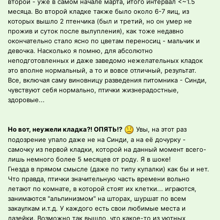
второй - уже в самом начале марта, итого интервал <~1.5
месяца. Во второй кладке также было около 6-7 яиц, из
которых вышло 2 птенчика (был и третий, но он умер не
прожив и суток после вылупления), как тоже недавно
окончательно стало ясно по цветам переносиц - мальчик и
девочка. Насколько я помню, для абсолютно
неподготовленных и даже заведомо нежелательных кладок
это вполне нормальный, а то и вовсе отличный, результат.
Все, включая саму виновницу разведения питомника - Синди,
чувствуют себя нормально, птички жизнерадостные,
здоровые...
Но вот, неужели кладка?! ОПЯТЬ!?
Увы, на этот раз
подозрение упало даже не на Синди, а на её дочурку -
самочку из первой кладки, которой на данный момент всего-
лишь немного более 5 месяцев от роду. Я в шоке!
Гнезда в прямом смысле (даже по типу купалки) как бы и нет.
Что правда, птички значительную часть времени вольно
летают по комнате, в которой стоят их клетки... играются,
занимаются "альпинизмом" на шторах, шуршат по всем
закаулкам и.т.д. У каждого есть свои любимые места и
лазейки. Возможно так вышло, что какое-то из уютных