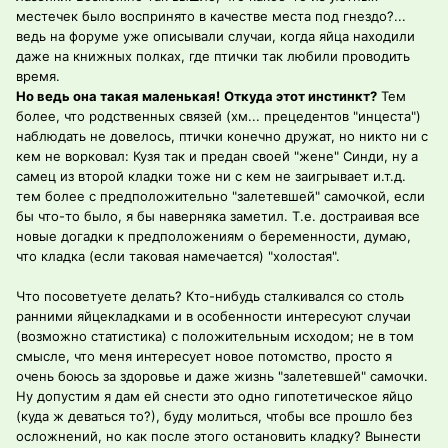
местечек было воспринято в качестве места под гнездо?...
ведь на форуме уже описывали случаи, когда яйца находили
даже на книжных полках, где птички так любили проводить
время.
Но ведь она такая маленькая!
Откуда этот инстинкт?
Тем
более, что родственных связей (хм... прецедентов "инцеста")
наблюдать не довелось, птички конечно дружат, но никто ни с
кем не ворковал: Кузя так и предан своей "жене" Синди, ну а
самец из второй кладки тоже ни с кем не заигрывает и.т.д.
тем более с предположительно "залетевшей" самочкой, если
бы что-то было, я бы наверняка заметил. Т.е. достраивая все
новые догадки к предположениям о беременности, думаю,
что кладка (если таковая намечается) "холостая".
Что посоветуете делать? Кто-нибудь сталкивался со столь
ранними яйцекладками и в особенности интересуют случаи
(возможно статистика) с положительным исходом; не в том
смысле, что меня интересует новое потомство, просто я
очень боюсь за здоровье и даже жизнь "залетевшей" самочки.
Ну допустим я дам ей снести это одно гипотетическое яйцо
(куда ж деваться то?), буду молиться, чтобы все прошло без
осложнений, но как после этого остановить кладку? Вынести