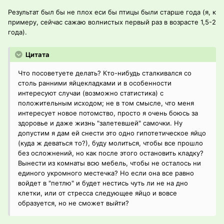
Результат был бы не плох еси бы птицы были старше года (я, к
примеру, сейчас сажаю волнистых первый раз в возрасте 1,5-2
года).
Цитата
Что посоветуете делать? Кто-нибудь сталкивался со
столь ранними яйцекладками и в особенности
интересуют случаи (возможно статистика) с
положительным исходом; не в том смысле, что меня
интересует новое потомство, просто я очень боюсь за
здоровье и даже жизнь "залетевшей" самочки. Ну
допустим я дам ей снести это одно гипотетическое яйцо
(куда ж деваться то?), буду молиться, чтобы все прошло
без осложнений, но как после этого остановить кладку?
Вынести из комнаты всю мебель, чтобы не осталось ни
единого укромного местечка? Но если она все равно
войдет в "петлю" и будет нестись чуть ли не на дно
клетки, или от стресса следующее яйцо и вовсе
образуется, но не сможет выйти?