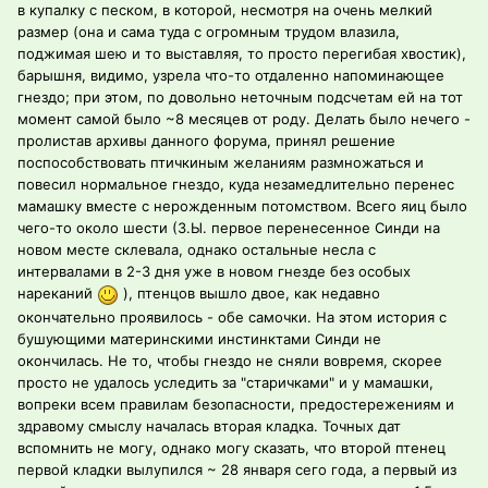
в купалку с песком, в которой, несмотря на очень мелкий
размер (она и сама туда с огромным трудом влазила,
поджимая шею и то выставляя, то просто перегибая хвостик),
барышня, видимо, узрела что-то отдаленно напоминающее
гнездо; при этом, по довольно неточным подсчетам ей на тот
момент самой было ~8 месяцев от роду. Делать было нечего -
пролистав архивы данного форума, принял решение
поспособствовать птичкиным желаниям размножаться и
повесил нормальное гнездо, куда незамедлительно перенес
мамашку вместе с нерожденным потомством. Всего яиц было
чего-то около шести (З.Ы. первое перенесенное Синди на
новом месте склевала, однако остальные несла с
интервалами в 2-3 дня уже в новом гнезде без особых
нареканий
), птенцов вышло двое, как недавно
окончательно проявилось - обе самочки. На этом история с
бушующими материнскими инстинктами Синди не
окончилась. Не то, чтобы гнездо не сняли вовремя, скорее
просто не удалось уследить за "старичками" и у мамашки,
вопреки всем правилам безопасности, предостережениям и
здравому смыслу началась вторая кладка. Точных дат
вспомнить не могу, однако могу сказать, что второй птенец
первой кладки вылупился ~ 28 января сего года, а первый из