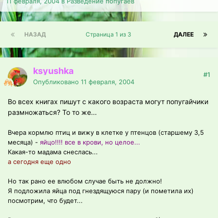
11 февраля, 2004
в
Разведение попугаев
НАЗАД
Страница 1 из 3
ДАЛЕЕ
ksyushka
#1
Опубликовано
11 февраля, 2004
Во всех книгах пишут с какого возраста могут попугайчики
размножаться? То то же...
Вчера кормлю птиц и вижу в клетке у птенцов (старшему 3,5
месяца) -
яйцо!!!! все в крови, но целое...
Какая-то мадама снеслась...
а сегодня еще одно
Но так рано ее влюбом случае быть не должно!
Я подложила яйца под гнездящуюся пару (и пометила их)
посмотрим, что будет...