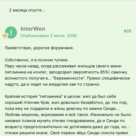
2 месяца спустя...
InterWen
#26
Опубликовано
5 июля, 2008
Приветствую, дорогие форумчане.
Собственно, я в полном тупике.
Пару часов назад, когда рассаживал жильцов своего мини-
питомника на ночлег, заподозрил (вероятность 85%) самочку
волнистого попугая в... "беременности". Пузико специфически
надуто, да и сидит на жердочке как-то странно.
Краткая история "питомника" в целом: жил да был себе
хороший птенчик Кузя, жил довольно беззаботно, до тех пор,
пока ему не подарили в жёны девочку по имени Синди...
Любовь-морковь, воркование и всё такое. Изначально не было
никаких планов мучить птичек гнездованием, да и Синди по
возрасту предположительно не дотягивала даже до года, но...
птички решили иначе. Своё первое яйцо Синди снесла прямо