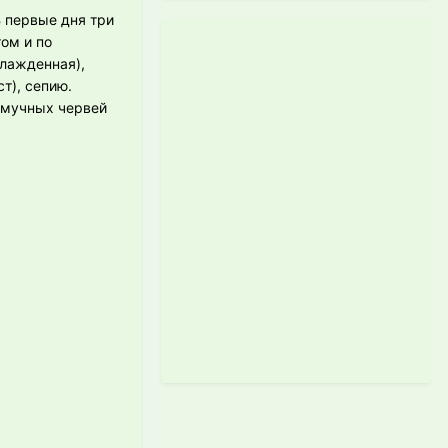
В первые дня три
ом и по
хлажденная),
т), сепию.
х мучных червей