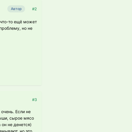
#2
Автор
 что-то ещё может
проблему, но не
#3
очень. Если не
ыши, сырое мясо
а он не денется)
амывают, но это