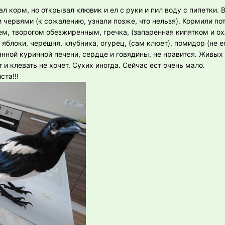
л корм, но открывал клювик и ел с руки и пил воду с пипетки. 
червями (к сожалению, узнали позже, что нельзя). Кормили пот
м, творогом обезжиренным, гречка, (запаренная кипятком и о
 яблоки, черешня, клубника, огурец, (сам клюет), помидор (не ес
нной куринной печени, сердце и говядины, не нравится. Живы
 и клевать не хочет. Сухих иногда. Сейчас ест очень мало.
ста!!!