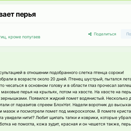
вает перья
Поделиться
По
тиц, кроме попугаев
ультацией в отношении подобранного слетка птенца сороки!
обрали в возрасте около 20 дней. Птенец шустрый, пытался лета
сто чесаться в основном голову и в области глаз прочесал запл
маховые перья на крыльях, потом на хвосте. На хвосте на перь
и зернышками. Появился жидкий помет водянистый. Несколько 
отали от паразитов спреем БлохНэт. Надели воротник до высыха
яли мазок и посмотрели помет под микроскопом. В помете крист
а увидели нити!? Любит щипать тапки и коврики, которые убрал
ботка не помогла, кожа зудит, красная и он чешется также, пер