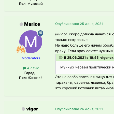
Пол:
Мужской
Marice
Опубликовано
25 июня, 2021
@vigor
скоро должна начаться юв
только покровные.
Не надо больше его ничем обраба
врачу. Если врач сочтет нужным и
В 25.06.2021 в 16:45, vigor с
Moderators
Мучных червей практически н
4.7 тыс
Город:
'
Это не особо полезная пища для 
Пол:
Женский
тараканы, саранча, львинка, бр
это хороший источник витаминов
vigor
Опубликовано
26 июня, 2021