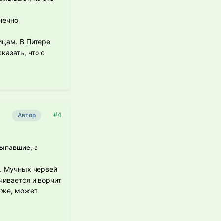
нечно
ицам. В Питере
казать, что с
#4
Автор
выпавшие, а
и. Мучных червей
чивается и ворчит
хуже, может