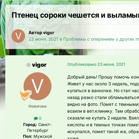
Птенец сороки чешется и выламы
Автор vigor
23 июня, 2021
в
Проблемы с оперением у других п
vigor
Опубликовано
23 июня, 2021
Добрый день! Прошу помочь конс
Живет у нас около 3 недель, под
купаться в ванночке. Но стал ча
назад резко стали обламываться 
видно на фото. Помет с темным
Новички
возили в вет.клинику. Там обраб
сказали не купать 2 недели. Вз
6
Город:
Санкт-
кислоты и в темных точках помет
Петербург
искупался, помет такой же, обра
Пол:
Мужской
хуже.