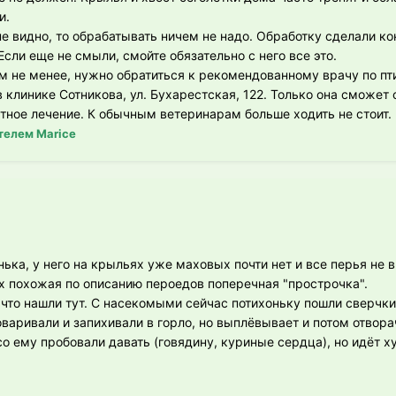
и.
е видно, то обрабатывать ничем не надо. Обработку сделали ко
Если еще не смыли, смойте обязательно с него все это.
ем не менее, нужно обратиться к рекомендованному врачу по пт
 клинике Сотникова, ул. Бухарестская, 122. Только она сможет с
атное лечение. К обычным ветеринарам больше ходить не стоит.
телем Marice
инька, у него на крыльях уже маховых почти нет и все перья не 
х похожая по описанию пероедов поперечная "прострочка".
 что нашли тут. С насекомыми сейчас потихоньку пошли сверчк
оваривали и запихивали в горло, но выплёвывает и потом отвора
о ему пробовали давать (говядину, куриные сердца), но идёт 