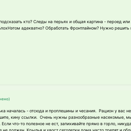
подсказать кто? Следы на перьях и общая картина - пероед или
БлохНэтом адекватно? Обработать Фронтлайном? Нужно решить 
нено)
ка началась - отсюда и проплешины и чесания. Рацион у вас не 
шите, кину ссылки. Очень нужны разнообразные насекомые, м
Если что-то полезное не ест, запихивайте прямо в горло, никуд
 не должен. Крылья и хвост сеголетки дома часто трепят и обл