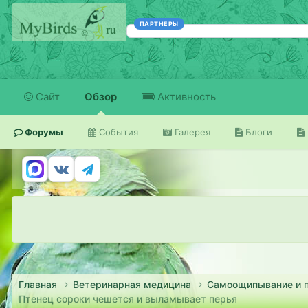
ПАРТНЕРЫ
Сайт
Обзор
Активность
Форумы
События
Галерея
Блоги
Главная
Ветеринарная медицина
Самоощипывание и 
Птенец сороки чешется и выламывает перья