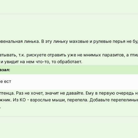
енальная линька. В эту линьку маховые и рулевые перья не бу
тывать, т.к. рискуете отравить уже не мнимых паразитов, а пти
 увидит на нем что-то, то обработает.
казал:
е ест
птенца. Раз не хочет, значит не давайте. Ему в первую очередь
ажник. Из КО - взрослые мыши, перепела. Добавьте перепелиные
.