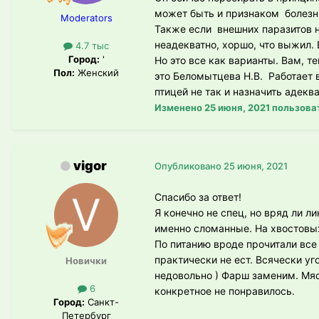
может быть и признаком болезн
Moderators
Также если внешних паразитов н
неадекватно, хоршо, что выжил. 
4.7 тыс
Город:
'
Но это все как варианты. Вам, т
Пол:
Женский
это Беломытцева Н.В. Работает в
птицей не так и назначить адекв
Изменено
25 июня, 2021
пользова
vigor
Опубликовано
25 июня, 2021
Спасибо за ответ!
Я конечно не спец, но вряд ли л
именно сломанные. На хвостовы
По питанию вроде прочитали все
практически не ест. Всячески уг
Новички
недовольно ) Фарш заменим. Мяс
6
конкретное не понравилось.
Город:
Санкт-
Петербург