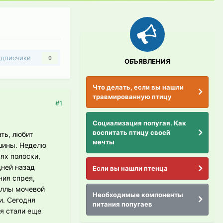
дписчики
0
ОБЪЯВЛЕНИЯ
Что делать, если вы нашли
травмированную птицу
#1
Социализация попугая. Как
воспитать птицу своей
ть, любит
мечты
ешины. Неделю
ях полоски,
дней назад
Если вы нашли птенца
ния спрея,
аллы мочевой
Необходимые компоненты
и. Сегодня
питания попугаев
ья стали еще