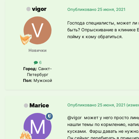
vigor
Опубликовано
25 июня, 2021
Господа специалисты, может ли 
быть? Опрыскивание в клинике 
пойму к кому обратиться.
Новички
6
Город:
Санкт-
Петербург
Пол:
Мужской
Marice
Опубликовано
25 июня, 2021
(изме
@vigor
может у него просто линь
нашли темы по кормлению, напи
кусками. Фарш давать не нужно. 
Он сейчас перебирать в принципе