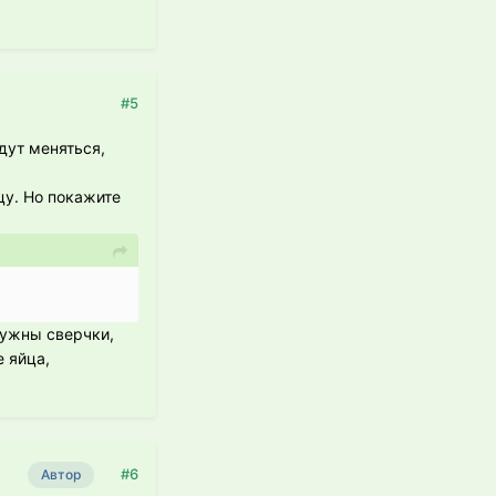
#5
дут меняться,
цу. Но покажите
 нужны сверчки,
 яйца,
#6
Автор