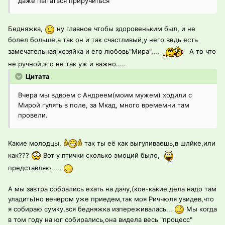
даже пытаться приручиться
Бедняжка,
ну главное чтобы здоровеньким был, и не
болел больше,а так он и так счастливый,у него ведь есть
замечательная хозяйка и его любовь"Мира"....
А то что
не ручной,это не так уж и важно.....
Цитата
Вчера мы вдвоем с Андреем(моим мужем) ходили с
Мирой гулять в поле, за Мкад, много времемни там
провели.
Какие молодцы,
так ты её как выгуливаешь,в шлйке,или
как???
Вот у птички сколько эмоций было,
представляю.....
А мы завтра собрались ехать на дачу,(кое-какие дела надо там
уладить)но вечером уже приедем,так моя Риччюля увидев,что
я собираю сумку,вся бедняжка изпереживалась...
Мы когда
в том году на юг собирались,она видела весь "процесс"