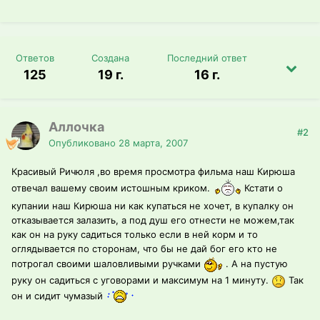
Ответов
Создана
Последний ответ
125
19 г.
16 г.
Аллочка
#2
Опубликовано
28 марта, 2007
Красивый Ричюля ,во время просмотра фильма наш Кирюша
отвечал вашему своим истошным криком.
Кстати о
купании наш Кирюша ни как купаться не хочет, в купалку он
отказывается залазить, а под душ его отнести не можем,так
как он на руку садиться только если в ней корм и то
оглядывается по сторонам, что бы не дай бог его кто не
потрогал своими шаловливыми ручками
. А на пустую
руку он садиться с уговорами и максимум на 1 минуту.
Так
он и сидит чумазый