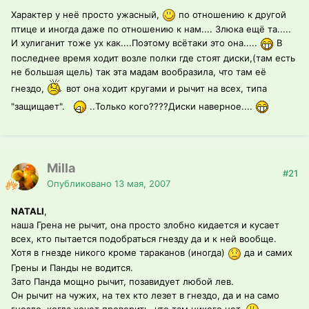
Характер у неё просто ужасный,
по отношению к другой
птице и иногда даже по отношению к нам.... Злюка ещё та.....
И хулиганит тоже ух как....Поэтому всётаки это она.....
В
последнее время ходит возле полки где стоят диски,(там есть
не большая щель) так эта мадам вообразила, что там её
гнездо,
вот она ходит кругами и рычит на всех, типа
"защищает".
..Только кого????Диски наверное....
Milla
#21
Опубликовано
13 мая, 2007
NATALI
,
наша Грена не рычит, она просто злобно кидается и кусает
всех, кто пытается подобраться гнезду да и к ней вообще.
Хотя в гнезде никого кроме тараканов (иногда)
да и самих
Грены и Панды не водится.
Зато Панда мощно рычит, позавидует любой лев.
Он рычит на чужих, на тех кто лезет в гнездо, да и на само
гнездо, когда хочет проверить, что там никого нет.