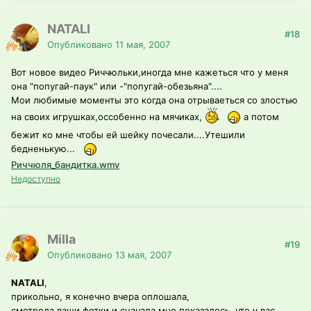
NATALI
#18
Опубликовано
11 мая, 2007
Вот новое видео Риччюльки,иногда мне кажеться что у меня
она "попугай-паук" или -"попугай-обезьяна"....
Мои любимые моменты это когда она отрываеться со злостью
на своих игрушках,оссобенно на мячиках,
а потом
бежит ко мне чтобы ей шейку почесали....Утешили
бедненькую...
Риччюля_бандитка.wmv
Недоступно
Milla
#19
Опубликовано
13 мая, 2007
NATALI
,
прикольно, я конечно вчера оплошала,
смотрела ваши фотки и сначала мне показалось, что у вас