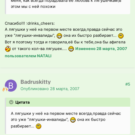
меня, как всегда порадовала ее любовь к лягушечкам(в
этом мы с ней похожи
Спасибо!!! :drinks_cheers:
А лягушки у неё на первом месте всегда,правда сейчас это
уже "лягушки-инвалиды",
она их быстро разбирает...
Вот я поэтому тогда и говорила,её бы к тебе,она бы афигела
от такого кол-ва лягушек....
Изменено
28 марта, 2007
пользователем NATALI
Badruskitty
#5
Опубликовано
28 марта, 2007
Цитата
А лягушки у неё на первом месте всегда,правда сейчас
это уже "лягушки-инвалиды",
она их быстро
разбирает...