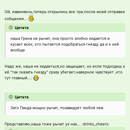
Ой, извиняюсь,теперь открылись все три,после моей отправки
собщения...
Цитата
наша Грена не рычит, она просто злобно кидается и
кусает всех, кто пытается подобраться гнезду да и к ней
вообще
Надо же, наша не кидаеться,но защищает, но если подходиш к
её "так сказать гнезду" сразу убегает,наверное чувствует ,кто
тут главный....
Цитата
Зато Панда мощно рычит, позавидует любой лев.
Представляю,наша тоже рычит ух-как... :drinks_cheers: