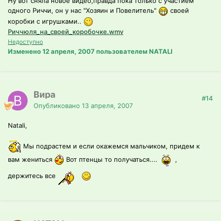
Ну вот сняла новое видео,правда пока только с участием
одного Риччи, он у нас "Хозяин и Повелитель"
своей
коробки с игрушками..
Риччюля_на_своей_коробочке.wmv
Недоступно
Изменено
12 апреля, 2007
пользователем NATALI
Вира
#14
Опубликовано
13 апреля, 2007
Natali,
Мы подрастем и если окажемся мальчиком, придем к
вам жениться
Вот птенцы то получаться....
,
держитесь все