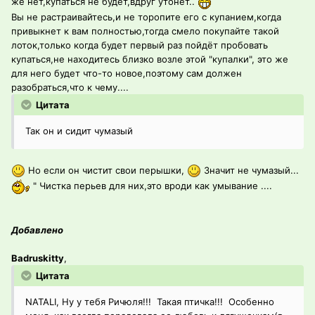
же нет,купаться не будет,вдруг утонет..
Вы не растраивайтесь,и не торопите его с купанием,когда
привыкнет к вам полностью,тогда смело покупайте такой
лоток,только когда будет первый раз пойдёт пробовать
купаться,не находитесь близко возле этой "купалки", это же
для него будет что-то новое,поэтому сам должен
разобраться,что к чему....
Цитата
Так он и сидит чумазый
Но если он чистит свои перышки,
Значит не чумазый...
" Чистка перьев для них,это вроди как умывание ....
Добавлено
Badruskitty
,
Цитата
NATALI, Ну у тебя Ричюля!!! Такая птичка!!! Особенно