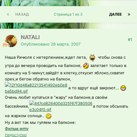
НАЗАД
Страница 1 из 3
ДАЛЕЕ
NATALI
#1
Опубликовано
28 марта, 2007
Наша Ричюля с нетерпением,ждет лета,
чтобы снова с
утра до вечера проводить на балконе,
залетает только в
комнату на 5-минут,зайдёт в клетку,откусит яблоко,схватит
орех,и бегом обратно на балкон,
а то вдруг ещё закроют...
Очень любит купаться в "жару" на балконе,в своём
бассейнике,
а потом обсыхать
на жарком солнце..
Ну а вот так мы гуляем на балконе:
Фильм.wmv
Недоступно