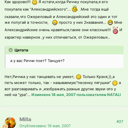
Как здорово!!!
Я кстати,когда Риччку покупала,я его
покупала как "Александрийского"...
.Мне тогда ещё
сказали,что Ожереловый и Александрийский это один и тот
же попугай в точности,
просто у них 2названия...
Мне
Александрийские очень нравяться,такие они классные!!!
И
характер наверное ,у них отличаеться, от Ожереловых..
Цитата
а у вас Риччи поет? Танцует?
Нет,Риччка у нас танцевать не умеет,
Только Крэня,)),а
петь может только, так - называемую"песенку лягушки"
а
вот разговаривать и ,изображать разные другие звуки-это у
неё на "ура"...
Изменено
18 мая, 2007
пользователем NATALI
Milla
#27
Опубликовано
19 мая, 2007