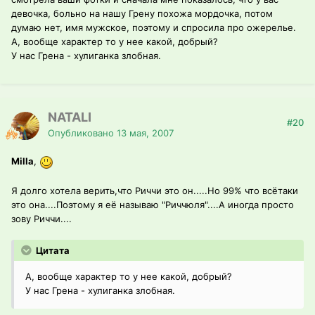
девочка, больно на нашу Грену похожа мордочка, потом
думаю нет, имя мужское, поэтому и спросила про ожерелье.
А, вообще характер то у нее какой, добрый?
У нас Грена - хулиганка злобная.
NATALI
#20
Опубликовано
13 мая, 2007
Milla
,
Я долго хотела верить,что Риччи это он.....Но 99% что всётаки
это она....Поэтому я её называю "Риччюля"....А иногда просто
зову Риччи....
Цитата
А, вообще характер то у нее какой, добрый?
У нас Грена - хулиганка злобная.