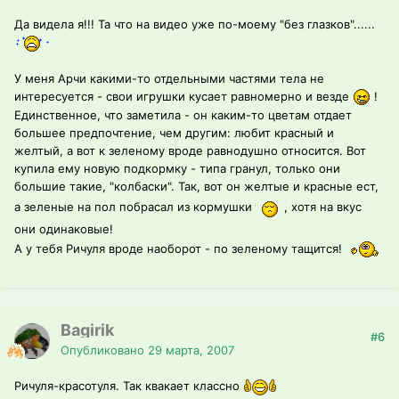
Да видела я!!! Та что на видео уже по-моему "без глазков"......
У меня Арчи какими-то отдельными частями тела не
интересуется - свои игрушки кусает равномерно и везде
!
Единственное, что заметила - он каким-то цветам отдает
большее предпочтение, чем другим: любит красный и
желтый, а вот к зеленому вроде равнодушно относится. Вот
купила ему новую подкормку - типа гранул, только они
большие такие, "колбаски". Так, вот он желтые и красные ест,
а зеленые на пол побрасал из кормушки
, хотя на вкус
они одинаковые!
А у тебя Ричуля вроде наобoрот - по зеленому тащится!
Bagirik
#6
Опубликовано
29 марта, 2007
Ричуля-красотуля. Так квакает классно