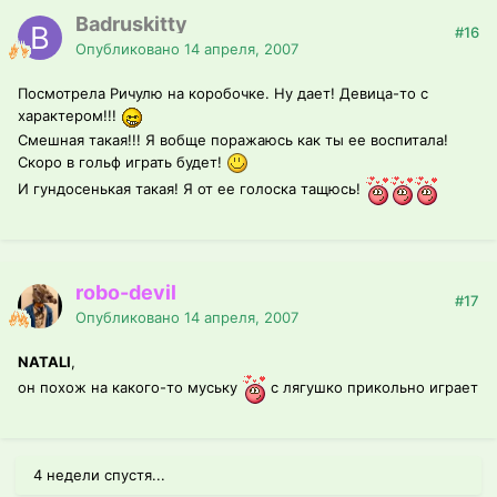
Badruskitty
#16
Опубликовано
14 апреля, 2007
Посмотрела Ричулю на коробочке. Ну дает! Девица-то с
характером!!!
Смешная такая!!! Я вобще поражаюсь как ты ее воспитала!
Скоро в гольф играть будет!
И гундосенькая такая! Я от ее голоска тащюсь!
robo-devil
#17
Опубликовано
14 апреля, 2007
NATALI
,
он похож на какого-то муську
с лягушко прикольно играет
4 недели спустя...