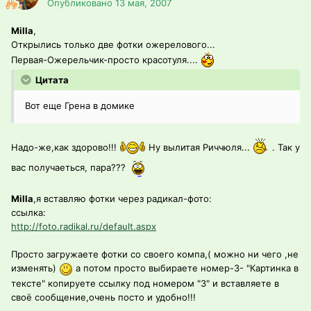
Опубликовано
13 мая, 2007
Milla
,
Открылись только две фотки ожерелового...
Первая-Ожерельчик-просто красотуля....
Цитата
Вот еще Грена в домике
Надо-же,как здорово!!!
Ну вылитая Риччюля...
. Так у
вас получаеться, пара???
Milla
,я вставляю фотки через радикал-фото:
ссылка:
http://foto.radikal.ru/default.aspx
Просто загружаете фотки со своего компа,( можно ни чего ,не
изменять)
а потом просто выбираете номер-3- "Картинка в
тексте" копируете ссылку под номером "3" и вставляете в
своё сообщение,очень посто и удобно!!!