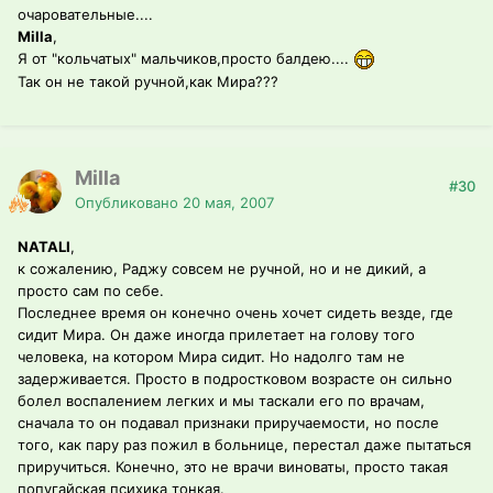
очаровательные....
Milla
,
Я от "кольчатых" мальчиков,просто балдею....
Так он не такой ручной,как Мира???
Milla
#30
Опубликовано
20 мая, 2007
NATALI
,
к сожалению, Раджу совсем не ручной, но и не дикий, а
просто сам по себе.
Последнее время он конечно очень хочет сидеть везде, где
сидит Мира. Он даже иногда прилетает на голову того
человека, на котором Мира сидит. Но надолго там не
задерживается. Просто в подростковом возрасте он сильно
болел воспалением легких и мы таскали его по врачам,
сначала то он подавал признаки приручаемости, но после
того, как пару раз пожил в больнице, перестал даже пытаться
приручиться. Конечно, это не врачи виноваты, просто такая
попугайская психика тонкая.