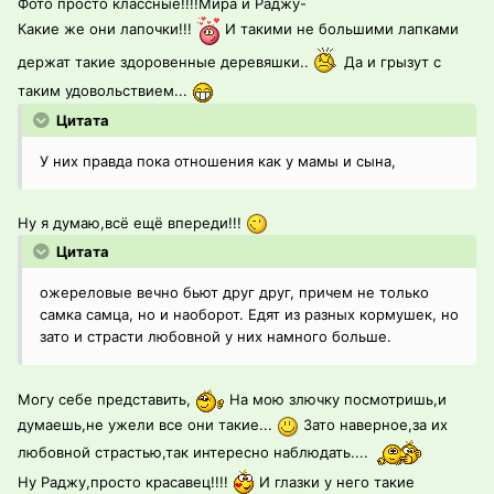
Фото просто классные!!!!Мира и Раджу-
Какие же они лапочки!!!
И такими не большими лапками
держат такие здоровенные деревяшки..
Да и грызут с
таким удовольствием...
Цитата
У них правда пока отношения как у мамы и сына,
Ну я думаю,всё ещё впереди!!!
Цитата
ожереловые вечно бьют друг друг, причем не только
самка самца, но и наоборот. Едят из разных кормушек, но
зато и страсти любовной у них намного больше.
Могу себе представить,
На мою злючку посмотришь,и
думаешь,не ужели все они такие...
Зато наверное,за их
любовной страстью,так интересно наблюдать....
Ну Раджу,просто красавец!!!!
И глазки у него такие