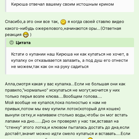
Кирюша отвечал вашему своим истошным криком
Спасибо,а это они все так,
я когда своей ставлю видео
какого-нибудь ожерелового,начинаются оры...(Ответная
реакция
)
Цитата
Кстати о купании наш Кирюша ни как купаться не хочет, в
купалку он отказывается залазить, а под душ его отнести
не можем,так как он на руку садиться
Алла,смотря какая у вас купалка...Если не большая они как
правило,"нормально" искупаться не могут,мочится у них
только перья возле клюва....Вообщем голова....
Мой вообще не купался,пока полностью к нам не
привык,потом мы ему купили лоток(который для кошек)
вынули сетку,и наливаем столько воды,чтобы он мог встать
лапами на дно......Дно он проверял у нас так,вставал на
"стенку" этого лотка,и клювом пыталась достать до дна,если
достаёт,значит можно идти смело купаться и вставать....Если