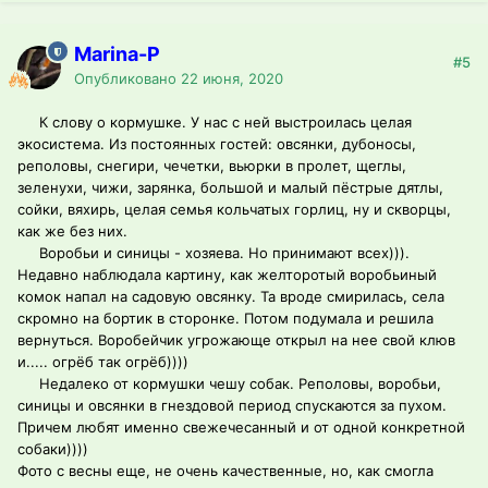
Marina-P
#5
Опубликовано
22 июня, 2020
К слову о кормушке. У нас с ней выстроилась целая
экосистема. Из постоянных гостей: овсянки, дубоносы,
реполовы, снегири, чечетки, вьюрки в пролет, щеглы,
зеленухи, чижи, зарянка, большой и малый пёстрые дятлы,
сойки, вяхирь, целая семья кольчатых горлиц, ну и скворцы,
как же без них.
Воробьи и синицы - хозяева. Но принимают всех))).
Недавно наблюдала картину, как желторотый воробьиный
комок напал на садовую овсянку. Та вроде смирилась, села
скромно на бортик в сторонке. Потом подумала и решила
вернуться. Воробейчик угрожающе открыл на нее свой клюв
и..... огрёб так огрёб))))
Недалеко от кормушки чешу собак. Реполовы, воробьи,
синицы и овсянки в гнездовой период спускаются за пухом.
Причем любят именно свежечесанный и от одной конкретной
собаки))))
Фото с весны еще, не очень качественные, но, как смогла