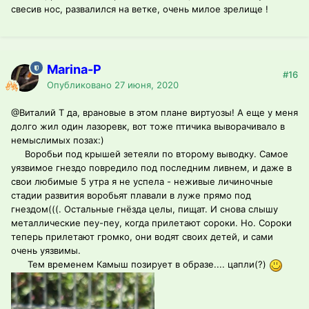
свесив нос, развалился на ветке, очень милое зрелище !
Marina-P
#16
Опубликовано
27 июня, 2020
@Виталий T
да, врановые в этом плане виртуозы! А еще у меня
долго жил один лазоревк, вот тоже птичика выворачивало в
немыслимых позах:)
Воробьи под крышей зетеяли по второму выводку. Самое
уязвимое гнездо повредило под последним ливнем, и даже в
свои любимые 5 утра я не успела - неживые личиночные
стадии развития воробьят плавали в луже прямо под
гнездом(((. Остальные гнёзда целы, пищат. И снова слышу
металлические пеу-пеу, когда прилетают сороки. Но. Сороки
теперь прилетают громко, они водят своих детей, и сами
очень уязвимы.
Тем временем Камыш позирует в образе.... цапли(?)