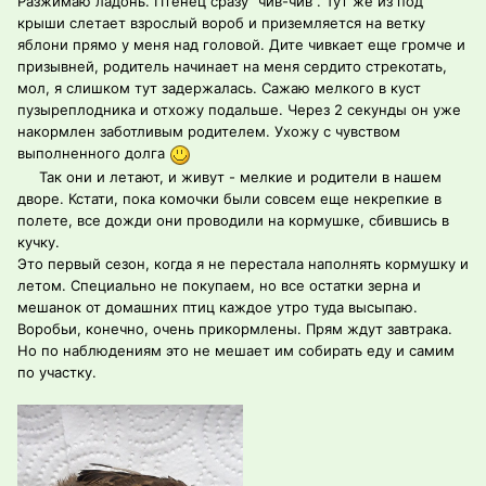
Разжимаю ладонь. Птенец сразу "чив-чив". Тут же из под
крыши слетает взрослый вороб и приземляется на ветку
яблони прямо у меня над головой. Дите чивкает еще громче и
призывней, родитель начинает на меня сердито стрекотать,
мол, я слишком тут задержалась. Сажаю мелкого в куст
пузыреплодника и отхожу подальше. Через 2 секунды он уже
накормлен заботливым родителем. Ухожу с чувством
выполненного долга
Так они и летают, и живут - мелкие и родители в нашем
дворе. Кстати, пока комочки были совсем еще некрепкие в
полете, все дожди они проводили на кормушке, сбившись в
кучку.
Это первый сезон, когда я не перестала наполнять кормушку и
летом. Специально не покупаем, но все остатки зерна и
мешанок от домашних птиц каждое утро туда высыпаю.
Воробьи, конечно, очень прикормлены. Прям ждут завтрака.
Но по наблюдениям это не мешает им собирать еду и самим
по участку.