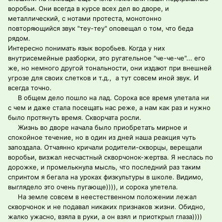
воробьи. Они всегда в курсе всех дел во дворе, и
металлический, с нотами протеста, монотонно
повторяющийся звук "теу-теу" оповещал о том, что беда
рядом.
Интересно понимать язык воробьев. Когда у них
внутрисемейные разборки, это ругательное "че-че-че"... его
же, но немного другой тональности, они издают при внешней
угрозе для своих слетков и т.д., а тут совсем иной звук. И
всегда точно.
В общем дело пошло на лад. Сорока все время улетала ни
с чем и даже стала посещать нас реже, а нам как раз и нужно
было протянуть время. Скворчата росли.
Жизнь во дворе начала было приобретать мирное и
спокойное течение, но в один из дней наша реакция чуть
запоздала. Отчаянно кричали родители-скворцы, верещали
воробьи, визжал несчастный скворчонок-жертва. Я неслась по
дорожке, и промелькнула мысль, что последний раз таким
спринтом я бегала на уроках физкультуры в школе. Видимо,
выглядело это очень пугающе)))), и сорока улетела.
На земле совсем в неестественном положении лежал
скворчонок и не подавал никаких признаков жизни. Обидно,
жалко ужасно, взяла в руки, а он взял и приоткрыл глаза))))