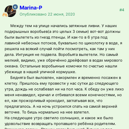
Marina-P
#4
Опубликовано
22 июня, 2020
Между тем на улице начались затяжные ливни. У наших
подкрышных воробьев(а это целых 3 семьи) вот-вот должны
были вылететь из гнезд птенцы. И как-то в 6 утра под
лавиной небесных потоков, буквально по щиколотку в воде, я
решила на всякий случай пойти посмотреть, как там у них
дела. Интуиция не подвела. Воробьята вылетели. Но самый
мелкий, видимо, уже обречённо дрейфовал в водах мирового
океана. Остальные воробьиные комочки по счастью нашли
убежище в нашей уличной кормушке.
Бедняга был выловлен, накормлен и временно посажен в
клетку. Пришлось ему провести у нас сутки до следующего
утра, дождь не ослабевал ни на пол часа. К обеду он уже лихо
меня ненавидел, кричал и отбивался всеми конечностями, но
ел, как прожорливый крокодил, заглатывая все, что
предлагалось. А на ночь устроился спать на самой верхней
веточке. То бишь нормально на нее взлетел.
На следующее утро светило солнышко, и какое же было
удовольствие возвращать пропавшего ребёнка родителям.