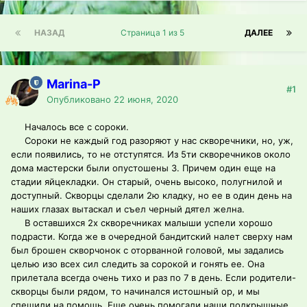
НАЗАД
Страница 1 из 5
ДАЛЕЕ
Marina-P
#1
Опубликовано
22 июня, 2020
Началось все с сороки.
Сороки не каждый год разоряют у нас скворечники, но, уж,
если появились, то не отступятся. Из 5ти скворечников около
дома мастерски были опустошены 3. Причем один еще на
стадии яйцекладки. Он старый, очень высоко, полугнилой и
доступный. Скворцы сделали 2ю кладку, но ее в один день на
наших глазах вытаскал и съел черный дятел желна.
В оставшихся 2х скворечниках малыши успели хорошо
подрасти. Когда же в очередной бандитский налет сверху нам
был брошен скворчонок с оторванной головой, мы задались
целью изо всех сил следить за сорокой и гонять ее. Она
прилетала всегда очень тихо и раз по 7 в день. Если родители-
скворцы были рядом, то начинался истошный ор, и мы
спешили на помощь. Еще очень помогали наши подкрышные