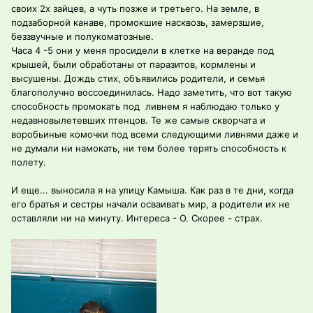
своих 2х зайцев, а чуть позже и третьего. На земле, в
подзаборной канаве, промокшие насквозь, замерзшие,
беззвучные и полукоматозные.
Часа 4 -5 они у меня просидели в клетке на веранде под
крышей, были обработаны от паразитов, кормлены и
высушены. Дождь стих, объявились родители, и семья
благополучно воссоединилась. Надо заметить, что вот такую
способность промокать под ливнем я наблюдаю только у
недавновылетевших птенцов. Те же самые скворчата и
воробьиные комочки под всеми следующими ливнями даже и
не думали ни намокать, ни тем более терять способность к
полету.
И еще... выносила я на улицу Камыша. Как раз в те дни, когда
его братья и сестры начали осваивать мир, а родители их не
оставляли ни на минуту. Интереса - О. Скорее - страх.