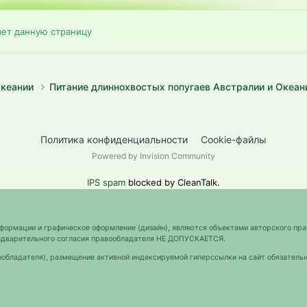
ает данную страницу
Океании
Питание длиннохвостых попугаев Австралии и Океа
Политика конфиденциальности
Cookie-файлы
Powered by Invision Community
IPS spam
blocked by CleanTalk.
нформации и графическое оформление (дизайн), являются объектами авторского пра
предварительного согласия правообладателя НЕ ДОПУСКАЕТСЯ.
ообладателя), размещение активной индексируемой гиперссылки на сайт обязательн