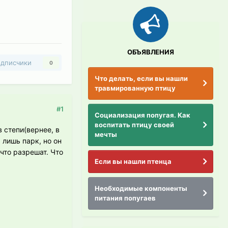
ОБЪЯВЛЕНИЯ
дписчики
0
Что делать, если вы нашли
травмированную птицу
#1
Социализация попугая. Как
воспитать птицу своей
 степи(вернее, в
мечты
 лишь парк, но он
 что разрешат. Что
Если вы нашли птенца
Необходимые компоненты
питания попугаев