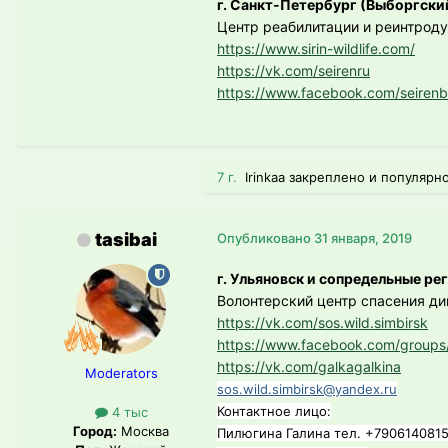
г. Санкт-Петербург (Выборгски
Центр реабилитации и реинтрод
https://www.sirin-wildlife.com/
https://vk.com/seirenru
https://www.facebook.com/seirenb
7 г.
Irinkaa закреплено и популярн
tasibai
Опубликовано
31 января, 2019
г. Ульяновск и сопредельные ре
Волонтерский центр спасения д
https://vk.com/sos.wild.simbirsk
https://www.facebook.com/groups/s
https://vk.com/galkagalkina
Moderators
sos.wild.simbirsk@yandex.ru
Контактное лицо:
4 тыс
Город:
Москва
Пилюгина Галина тел. +79061408152