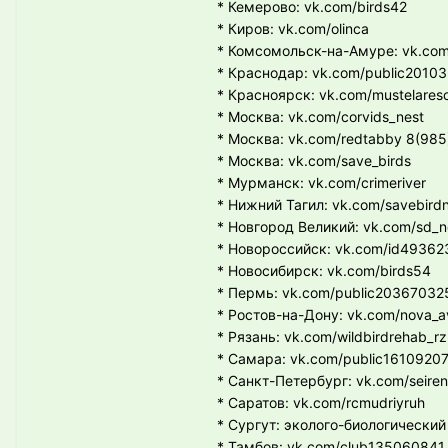
* Кемерово: vk.com/birds42
* Киров: vk.com/olinca
* Комсомольск-на-Амуре: vk.com
* Краснодар: vk.com/public2010
* Красноярск: vk.com/mustelares
* Москва: vk.com/corvids_nest
* Москва: vk.com/redtabby 8(985
* Москва: vk.com/save_birds
* Мурманск: vk.com/crimeriver
* Нижний Тагил: vk.com/savebirdn
* Новгород Великий: vk.com/sd_
* Новороссийск: vk.com/id49362
* Новосибирск: vk.com/birds54
* Пермь: vk.com/public20367032
* Ростов-на-Дону: vk.com/nova_av
* Рязань: vk.com/wildbirdrehab_rz
* Самара: vk.com/public1610920
* Санкт-Петербург: vk.com/seiren
* Саратов: vk.com/rcmudriyruh
* Сургут: эколого-биологический
* Тамбов: vk.com/club135060841