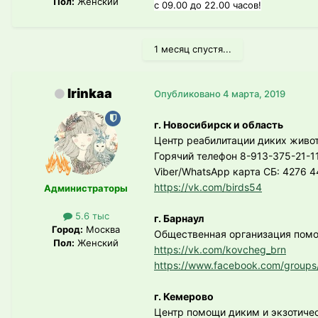
Пол:
Женский
с 09.00 до 22.00 часов!
1 месяц спустя...
Irinkaa
Опубликовано
4 марта, 2019
г. Новосибирск и область
Центр реабилитации диких живо
Горячий телефон 8-913-375-21-11
Viber/WhatsApp карта СБ: 4276 4
https://vk.com/birds54
Администраторы
5.6 тыс
г. Барнаул
Город:
Москва
Общественная организация помо
Пол:
Женский
https://vk.com/kovcheg_brn
https://www.facebook.com/groups
г. Кемерово
Центр помощи диким и экзотиче