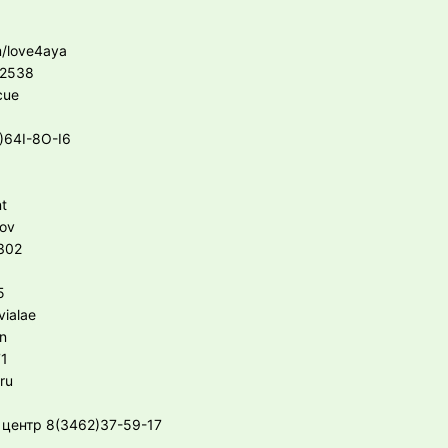
/love4aya
32538
cue
)64I-8О-I6
t
nov
302
5
ialae
n
71
ru
 центр 8(3462)37-59-17