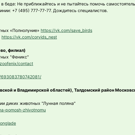
 в беде: Не приближайтесь и не пытайтесь помочь самостоятель
инии: +7 (495) 777-77-77. Дождитесь специалистов.
тных «Полнолуние»
https://vk.com/save_birds
"
https://vk.com/corvids_nest
ово, филиал)
тных "Феникс"
/zoofenix/contact
s/693083780742081/
овской и Владимирской областей), Талдомский район Московс
ии диких животных "Лунная поляна"
hna-pomosh-zhivotnomu
oonglade