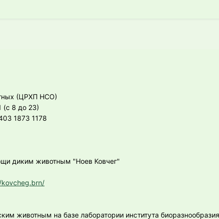
тных (ЦРХП НСО)
 (с 8 до 23)
403 1873 1178
щи диким животным "Ноев Ковчег"
/kovcheg.brn/
ским животным на базе лаборатории института биоразнообразия