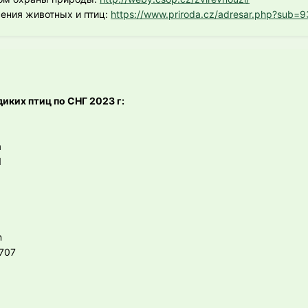
ения животных и птиц:
https://www.priroda.cz/adresar.php?sub=9
иких птиц по СНГ 2023 г:
a
1
n
707