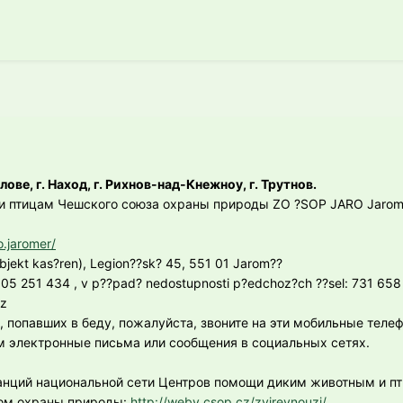
лове, г. Наход, г. Рихнов-над-Кнежноу, г. Трутнов.
и птицам
Чешского союза охраны природы
ZO ?SOP JARO Jarom
.jaromer/
bjekt kas?ren), Legion??sk? 45, 551 01 Jarom??
05 251 434 , v p??pad? nedostupnosti p?edchoz?ch ??sel: 731 658 
cz
 попавших в беду, пожалуйста, звоните на эти мобильные тел
 электронные письма или сообщения в социальных сетях.
танций национальной сети Центров помощи диким животным и п
ом охраны природы
:
http://weby.csop.cz/zvirevnouzi/