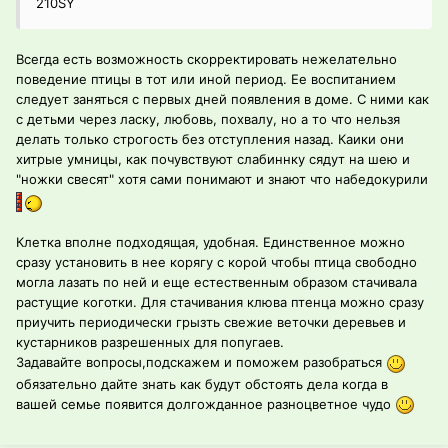
210SY
Всегда есть возможность скорректировать нежелательно
поведение птицы в тот или иной период. Ее воспитанием
следует заняться с первых дней появления в доме. С ними как
с детьми через ласку, любовь, похвалу, но а то что нельзя
делать только строгость без отступления назад. Каики они
хитрые умницы, как почувствуют слабиннку сядут на шею и
"ножки свесят" хотя сами понимают и знают что набедокурили
Клетка вполне подходящая, удобная. Единственное можно
сразу установить в нее корягу с корой чтобы птица свободно
могла лазать по ней и еще естественным образом стачивала
растущие коготки. Для стачивания клюва птенца можно сразу
приучить периодически грызть свежие веточки деревьев и
кустарников разрешенных для попугаев.
Задавайте вопросы,подскажем и поможем разобраться
обязательно дайте знать как будут обстоять дела когда в
вашей семье появится долгожданное разноцветное чудо