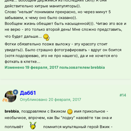
день... Вообщем держимся из последних сил)) А они
действительно хитрые манипуляторы)).
Слово "нельзя" понимаем прекрасно, но через минут 5
забываем, к чему оно было сказано)).
Вообщем жизнь обещает быть насыщенной))). Читаю это все и
не верю - это только второй день! Мне сложно представить,
что будет дальше...
Фотки обязательно позже выложу - эту красоту стоит
увидеть)). Было страшно фотографировать - вдруг он боится
(хотя подозреваю, это не про нашего), да и не хочется его
фоткать в клетке...
Изменено
19 февраля, 2017
пользователем brebbia
Дабб1
#14
Опубликовано
20 февраля, 2017
brebbia
, поздравляем с Вжиком
имя прикольное -
необычное, впрочем, как Вы "лодку" назовёте так она и
поплывёт
помнится мультяшный герой Вжик -