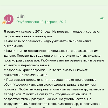
Ujin
#6
Опубликовано
10 февраля, 2017
Я развожу каиков с 2010 года. Из первых птенцов я составил
пару и она живет у меня дома.
Какие есть особенности надо учитывать выбирая каика
выкормыша:
- Каики птички достаточно крикливые, хотя до амазонов им
далеко. Первые два года они они не столько кричат, сколько
громко разговаривают. Любимое занятие разлететься в разные
комнаты и переговариваться.
У взрослых крик погромче, но те же амазоны кричат
значительно громче и чаще.
- Подгрызают корешки книг, провода, плохо приклеенные
обои. У дочери каик ухитрился сделать дырку в натяжном
потолке. Любят выковыривать клавиши из клавиатур, пультов и
телефонов. У моих на счету три откушенных мышки. С
возрастом тяга к разрушению сильно уменьшается. Но
разрушительный эффект от жако, амазонов, ар, эклектусов и