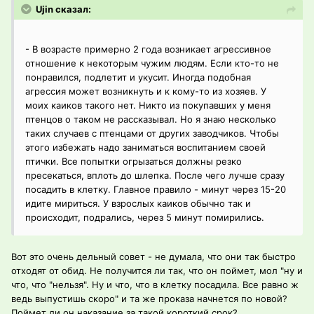
Ujin сказал:
- В возрасте примерно 2 года возникает агрессивное
отношение к некоторым чужим людям. Если кто-то не
понравился, подлетит и укусит. Иногда подобная
агрессия может возникнуть и к кому-то из хозяев. У
моих каиков такого нет. Никто из покупавших у меня
птенцов о таком не рассказывал. Но я знаю несколько
таких случаев с птенцами от других заводчиков. Чтобы
этого избежать надо заниматься воспитанием своей
птички. Все попытки огрызаться должны резко
пресекаться, вплоть до шлепка. После чего лучше сразу
посадить в клетку. Главное правило - минут через 15-20
идите мириться. У взрослых каиков обычно так и
происходит, подрались, через 5 минут помирились.
Вот это очень дельный совет - не думала, что они так быстро
отходят от обид. Не получится ли так, что он поймет, мол "ну и
что, что "нельзя". Ну и что, что в клетку посадила. Все равно ж
ведь выпустишь скоро" и та же проказа начнется по новой?
Поймет ли он наказание за такой короткий срок?