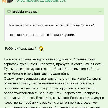
Опубликовано
22 февраля, 2017
brebbia сказал:
Мы перестали есть обычный корм. От слова "совсем".
Подскажите, что делать в такой ситуации?
"Ребёнок" слааадкий
Не в коем случае не идти на поводу у него. Ставьте корм
зерновой сухой, пусть копается, пробует. В итоге начнёт есть.
Пусть пищит, возмущается, не обращайте внимания либо на
руки берите и по зёрнышку предлагайте.
С фруктами-овощами изначально не стоит излишне баловать,
объясню почему: часто начинается нарушение помёта, а
особенно от сочных и птице после фруктовой трапезы не
особо хочется сидеть зёрна лущить и перетирать, попросту
аппетит уже не тот. Бисквиты, возможно Лена говорила идут в
качестве доп добавки к рациону, а зачастую как угощение-
поощрение понемногу, ими особо увлекаться нельзя, это не