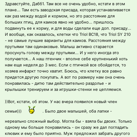
Здравстуйте, Дабб1. Там все не очень удобно, кстати в этом
плане... Там есть заводская присада, которая устанавливается
как раз между водой и кормом, но это расстояние для
больших птиц, для каиков явно не удобно... пришлось
подвинуть ее к корму, и для воды сделали еще доп. присаду...
И вообще, как оказалось, клетки что Triol BC18, что Triol SY 210
- не самые лучшие варианты для каиков. Расстояния между
прутьями там одинаковые. Малыш активно старается
просунуть голову между прутьями... И у него иногда это
получается... А наш птенчик - вполне себе крупненький хоть
нам еще неделя до 3 мес. Если с птичкой все обойдется, то
хозяев инфаркт точно хватит. Боюсь, что клетку все равно
придется другую покупать. А вот по размеру нам она очень
понравилась - дитю там действительно раздолье - и
крылышки тренируем и за игрушки-стенки не цепляемся.
))Вот, кстати, об этом. У нас вчера появился новый член
семьи)))
. Было двое малышей, оба лапки -
нереально сложный выбор. Могла бы - взяла бы двоих. Только
одному мы больше понравились - он сразу же дал погладить
клювик и ему было приятно. Муж предложил забрать другого