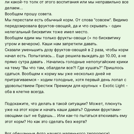
ли какой-то толк от этого воспитания или мы неправильно все
делаем...
Вообщем прошу совета.
Мы перестали есть обычный корм. От слова "совсем". Видимо
передозировала фруктов-овощей, да и что скрывать - один
нелегальный бисквитик тоже имел место.
Вообщем едим мы только фрукты-овощи (+ по бисквитику
утром и вечером). Каши нам запретили давать.
Сказали уменьшить дозу фруктов-овощей в 2 раза, чтобы корм
начал есть. Попыталась... Еще решила выждать до 10.00, а не
прямо сутра давать . Начались голодные непопугайские крики
на тему "Вы что там, обалдели все?! Где кушать?" Пришлось
сдаться. Вообщем к корму мы уже несколько дней не
притрагиваемся - ходим голодные, хотя первый день лопал с
удовольствием Престиж Премиум для крупных + Exotic Light -
оба в клетке всегда.
Подскажите, что делать в такой ситуации? Может, плюнуть
уже на этот корм и начать каши давать? Одними фруктами-
овощами сыт не будешь... Или как-то пытаться втюхивать ему
этот корм? Но как это сделать без жертв?
Вот обещанные фото нашего маленького террорюги).