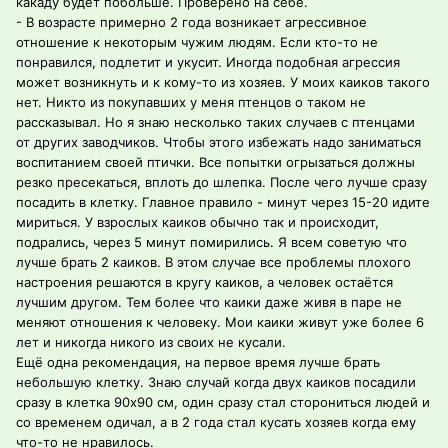
какаду будет побольше. Проверено на себе.
- В возрасте примерно 2 года возникает агрессивное
отношение к некоторым чужим людям. Если кто-то не
понравился, подлетит и укусит. Иногда подобная агрессия
может возникнуть и к кому-то из хозяев. У моих каиков такого
нет. Никто из покупавших у меня птенцов о таком не
рассказывал. Но я знаю несколько таких случаев с птенцами
от других заводчиков. Чтобы этого избежать надо заниматься
воспитанием своей птички. Все попытки огрызаться должны
резко пресекаться, вплоть до шлепка. После чего лучше сразу
посадить в клетку. Главное правило - минут через 15-20 идите
мириться. У взрослых каиков обычно так и происходит,
подрались, через 5 минут помирились. Я всем советую что
лучше брать 2 каиков. В этом случае все проблемы плохого
настроения решаются в кругу каиков, а человек остаётся
лучшим другом. Тем более что каики даже живя в паре не
меняют отношения к человеку. Мои каики живут уже более 6
лет и никогда никого из своих не кусали.
Ещё одна рекомендация, на первое время лучше брать
небольшую клетку. Знаю случай когда двух каиков посадили
сразу в клетка 90х90 см, один сразу стал сторониться людей и
со временем одичал, а в 2 года стал кусать хозяев когда ему
что-то не нравилось.