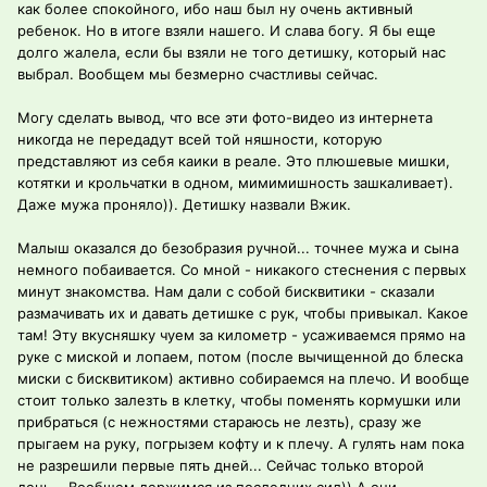
как более спокойного, ибо наш был ну очень активный
ребенок. Но в итоге взяли нашего. И слава богу. Я бы еще
долго жалела, если бы взяли не того детишку, который нас
выбрал. Вообщем мы безмерно счастливы сейчас.
Могу сделать вывод, что все эти фото-видео из интернета
никогда не передадут всей той няшности, которую
представляют из себя каики в реале. Это плюшевые мишки,
котятки и крольчатки в одном, мимимишность зашкаливает).
Даже мужа проняло)). Детишку назвали Вжик.
Малыш оказался до безобразия ручной... точнее мужа и сына
немного побаивается. Со мной - никакого стеснения с первых
минут знакомства. Нам дали с собой бисквитики - сказали
размачивать их и давать детишке с рук, чтобы привыкал. Какое
там! Эту вкусняшку чуем за километр - усаживаемся прямо на
руке с миской и лопаем, потом (после вычищенной до блеска
миски с бисквитиком) активно собираемся на плечо. И вообще
стоит только залезть в клетку, чтобы поменять кормушки или
прибраться (с нежностями стараюсь не лезть), сразу же
прыгаем на руку, погрызем кофту и к плечу. А гулять нам пока
не разрешили первые пять дней... Сейчас только второй