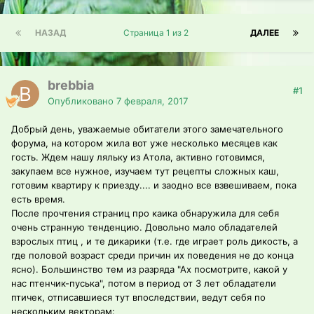
НАЗАД
Страница 1 из 2
ДАЛЕЕ
brebbia
#1
Опубликовано
7 февраля, 2017
Добрый день, уважаемые обитатели этого замечательного
форума, на котором жила вот уже несколько месяцев как
гость. Ждем нашу ляльку из Атола, активно готовимся,
закупаем все нужное, изучаем тут рецепты сложных каш,
готовим квартиру к приезду.... и заодно все взвешиваем, пока
есть время.
После прочтения страниц про каика обнаружила для себя
очень странную тенденцию. Довольно мало обладателей
взрослых птиц , и те дикарики (т.е. где играет роль дикость, а
где половой возраст среди причин их поведения не до конца
ясно). Большинство тем из разряда "Ах посмотрите, какой у
нас птенчик-пуська", потом в период от 3 лет обладатели
птичек, отписавшиеся тут впоследствии, ведут себя по
нескольким векторам: