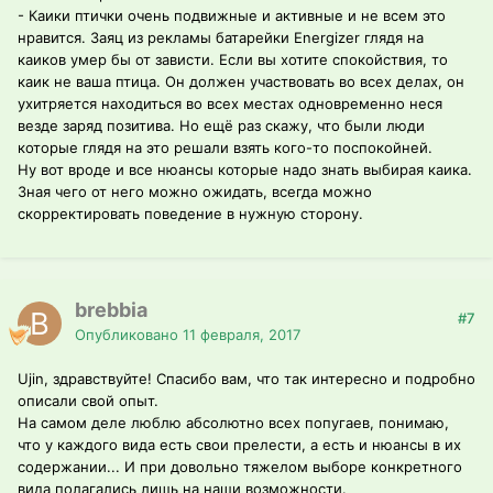
- Каики птички очень подвижные и активные и не всем это
нравится. Заяц из рекламы батарейки Energizer глядя на
каиков умер бы от зависти. Если вы хотите спокойствия, то
каик не ваша птица. Он должен участвовать во всех делах, он
ухитряется находиться во всех местах одновременно неся
везде заряд позитива. Но ещё раз скажу, что были люди
которые глядя на это решали взять кого-то поспокойней.
Ну вот вроде и все нюансы которые надо знать выбирая каика.
Зная чего от него можно ожидать, всегда можно
скорректировать поведение в нужную сторону.
brebbia
#7
Опубликовано
11 февраля, 2017
Ujin, здравствуйте! Спасибо вам, что так интересно и подробно
описали свой опыт.
На самом деле люблю абсолютно всех попугаев, понимаю,
что у каждого вида есть свои прелести, а есть и нюансы в их
содержании... И при довольно тяжелом выборе конкретного
вида полагались лишь на наши возможности.