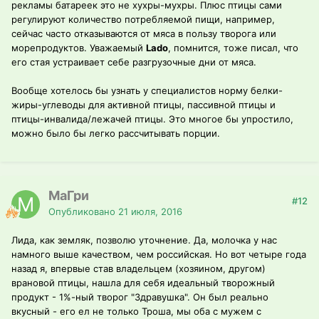
рекламы батареек это не хухры-мухры. Плюс птицы сами
регулируют количество потребляемой пищи, например,
сейчас часто отказываются от мяса в пользу творога или
морепродуктов. Уважаемый
Lado
, помнится, тоже писал, что
его стая устраивает себе разгрузочные дни от мяса.
Вообще хотелось бы узнать у специалистов норму белки-
жиры-углеводы для активной птицы, пассивной птицы и
птицы-инвалида/лежачей птицы. Это многое бы упростило,
можно было бы легко рассчитывать порции.
МаГри
#12
Опубликовано
21 июля, 2016
Лида, как земляк, позволю уточнение. Да, молочка у нас
намного выше качеством, чем российская. Но вот четыре года
назад я, впервые став владельцем (хозяином, другом)
врановой птицы, нашла для себя идеальный творожный
продукт - 1%-ный творог "Здравушка". Он был реально
вкусный - его ел не только Троша, мы оба с мужем с