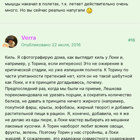
мышцы накачал в полетах, т.к. летает действительно очень
много. Но вы сейчас реально напугали
Verra
#16
Опубликовано
22 июля, 2016
Киль. Я сфотографирую дома, как выглядит киль у Локи и,
например, у Торина, если интересно) Это не ожирение в
критической стадии, но уже излишняя полнота. К Торину по
части упитанности претензий нет, хотя он не такой шебутной
как Локи, и я в принципе догадываюсь, почему.
Предпоследний раз, когда мы были на приеме, Лешкова
порекомендовала не урезать порции, а сократить количество
белков, не давать в принципе ничего жирного (например,
покупной фарш, крысы, зофобасы, жирный творог) и добавить
растительной пищи в рацион. Я, конечно, добавила, но я же
не делаю из еды пюре, а Локи мастер выбирать из мешанки
лакомые кусочки. А Торин наоборот любит всякие овощи,
фрукты, зелень. Поэтому Торин у нас стройняш, а Локи
жирдяй. К сожалению, это издержки совместного содержания