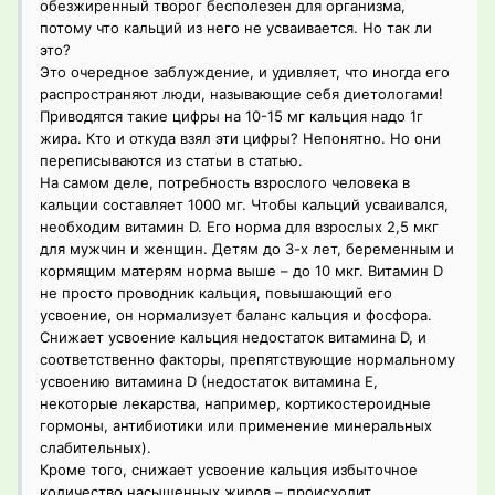
обезжиренный творог бесполезен для организма,
потому что кальций из него не усваивается. Но так ли
это?
Это очередное заблуждение, и удивляет, что иногда его
распространяют люди, называющие себя диетологами!
Приводятся такие цифры на 10-15 мг кальция надо 1г
жира. Кто и откуда взял эти цифры? Непонятно. Но они
переписываются из статьи в статью.
На самом деле, потребность взрослого человека в
кальции составляет 1000 мг. Чтобы кальций усваивался,
необходим витамин D. Его норма для взрослых 2,5 мкг
для мужчин и женщин. Детям до 3-х лет, беременным и
кормящим матерям норма выше – до 10 мкг. Витамин D
не просто проводник кальция, повышающий его
усвоение, он нормализует баланс кальция и фосфора.
Снижает усвоение кальция недостаток витамина D, и
соответственно факторы, препятствующие нормальному
усвоению витамина D (недостаток витамина Е,
некоторые лекарства, например, кортикостероидные
гормоны, антибиотики или применение минеральных
слабительных).
Кроме того, снижает усвоение кальция избыточное
количество насыщенных жиров – происходит