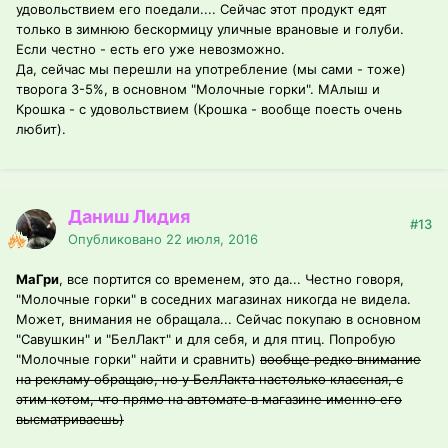
удовольствием его поедали.... Сейчас этот продукт едят
только в зимнюю бескормицу уличные врановые и голуби.
Если честно - есть его уже невозможно.
Да, сейчас мы перешли на употребление (мы сами - тоже)
творога 3-5%, в основном "Молочные горки". МАлыш и
Крошка - с удовольствием (Крошка - вообще поесть очень
любит).
Даниш Лидия
#13
Опубликовано
22 июля, 2016
МаГри
, все портится со временем, это да... Честно говоря,
"Молочные горки" в соседних магазинах никогда не видела.
Может, внимания не обращала... Сейчас покупаю в основном
"Савушкин" и "БелЛакт" и для себя, и для птиц. Попробую
"Молочные горки" найти и сравнить)
вообще редко внимание
на рекламу обращаю, но у БелЛакта настолько классная, с
этим котом, что прямо на автомате в магазине именно его
высматриваешь)