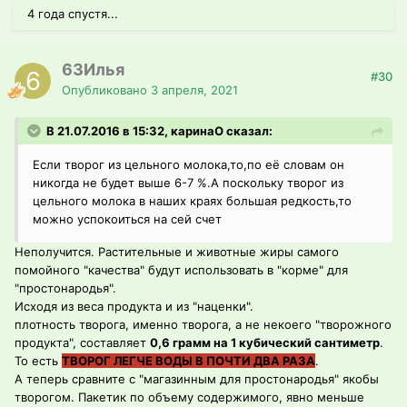
4 года спустя...
63Илья
#30
Опубликовано
3 апреля, 2021
В 21.07.2016 в 15:32, каринаО сказал:
Если творог из цельного молока,то,по её словам он
никогда не будет выше 6-7 %.А поскольку творог из
цельного молока в наших краях большая редкость,то
можно успокоиться на сей счет
Неполучится. Растительные и животные жиры самого
помойного "качества" будут использовать в "корме" для
"простонародья".
Исходя из веса продукта и из "наценки".
плотность творога, именно творога, а не некоего "творожного
продукта", составляет
0,6 грамм на 1 кубический сантиметр
.
То есть
ТВОРОГ ЛЕГЧЕ ВОДЫ В ПОЧТИ ДВА РАЗА
.
А теперь сравните с "магазинным для простонародья" якобы
творогом. Пакетик по объему содержимого, явно меньше