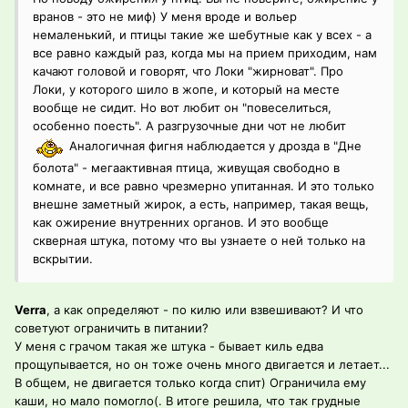
вранов - это не миф) У меня вроде и вольер
немаленький, и птицы такие же шебутные как у всех - а
все равно каждый раз, когда мы на прием приходим, нам
качают головой и говорят, что Локи "жирноват". Про
Локи, у которого шило в жопе, и который на месте
вообще не сидит. Но вот любит он "повеселиться,
особенно поесть". А разгрузочные дни чот не любит
Аналогичная фигня наблюдается у дрозда в "Дне
болота" - мегаактивная птица, живущая свободно в
комнате, и все равно чрезмерно упитанная. И это только
внешне заметный жирок, а есть, например, такая вещь,
как ожирение внутренних органов. И это вообще
скверная штука, потому что вы узнаете о ней только на
вскрытии.
Verra
, а как определяют - по килю или взвешивают? И что
советуют ограничить в питании?
У меня с грачом такая же штука - бывает киль едва
прощупывается, но он тоже очень много двигается и летает...
В общем, не двигается только когда спит) Ограничила ему
каши, но мало помогло(. В итоге решила, что так грудные