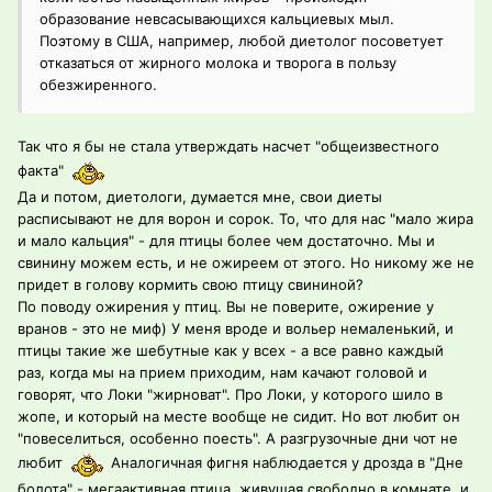
образование невсасывающихся кальциевых мыл.
Поэтому в США, например, любой диетолог посоветует
отказаться от жирного молока и творога в пользу
обезжиренного.
Так что я бы не стала утверждать насчет "общеизвестного
факта"
Да и потом, диетологи, думается мне, свои диеты
расписывают не для ворон и сорок. То, что для нас "мало жира
и мало кальция" - для птицы более чем достаточно. Мы и
свинину можем есть, и не ожиреем от этого. Но никому же не
придет в голову кормить свою птицу свининой?
По поводу ожирения у птиц. Вы не поверите, ожирение у
вранов - это не миф) У меня вроде и вольер немаленький, и
птицы такие же шебутные как у всех - а все равно каждый
раз, когда мы на прием приходим, нам качают головой и
говорят, что Локи "жирноват". Про Локи, у которого шило в
жопе, и который на месте вообще не сидит. Но вот любит он
"повеселиться, особенно поесть". А разгрузочные дни чот не
любит
Аналогичная фигня наблюдается у дрозда в "Дне
болота" - мегаактивная птица, живущая свободно в комнате, и