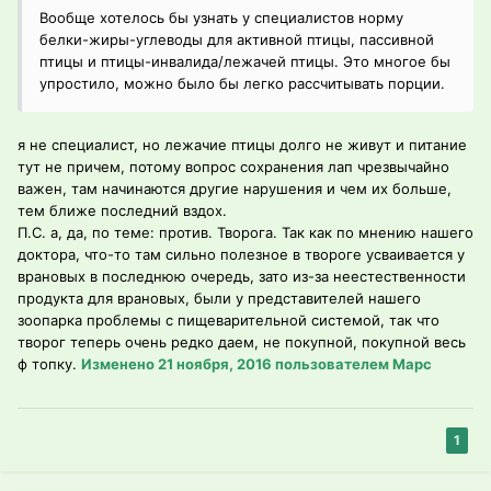
Вообще хотелось бы узнать у специалистов норму
белки-жиры-углеводы для активной птицы, пассивной
птицы и птицы-инвалида/лежачей птицы. Это многое бы
упростило, можно было бы легко рассчитывать порции.
я не специалист, но лежачие птицы долго не живут и питание
тут не причем, потому вопрос сохранения лап чрезвычайно
важен, там начинаются другие нарушения и чем их больше,
тем ближе последний вздох.
П.С. а, да, по теме: против. Творога. Так как по мнению нашего
доктора, что-то там сильно полезное в твороге усваивается у
врановых в последнюю очередь, зато из-за неестественности
продукта для врановых, были у представителей нашего
зоопарка проблемы с пищеварительной системой, так что
творог теперь очень редко даем, не покупной, покупной весь
ф топку.
Изменено
21 ноября, 2016
пользователем Марс
1