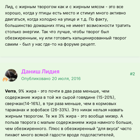
Лид, с жирным творогом как и с жирным мясом - это все
хорошо, когда у птицы есть место и стимул много активно
двигаться, когда холодно на улице и т.д. По факту,
большинство домашних птиц не имеет возможности тратить
столько энергии. Так что лучше, чтобы творог был
обезжиренным, ну или готовить кальцинированный творог
самим - был у нас где-то на форуме рецепт.
Даниш Лидия
#2
Опубликовано
20 июля, 2016
Verra
, 9% жира - это почти в два раза меньше, чем
содержание жира в той же сырой говядине (15-20%),
сверчках(14-16%), в три раза меньше, чем в кормовых
тараканах и зофобасе (26-33%). Это никак нельзя назвать
жирным творогом. Те же 3% жира - это вообще мизер. А
польза творога с малым содержанием жира намного больше,
чем обезжиренного. Плюс в обезжиренный "для вкуса" часто
пихают много всякой гадости вроде подсластителей,