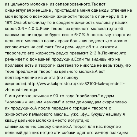
из цельного молока и из сепарированного.Так вот
она,неглупая женщина , пристыдила меня однажды,отвечая на
мой вопрос о возможной жирности творога к примеру 9 % и
18%.Она объяснила,что в среднем жирность молока у наших
коров 3.6 - 4.0 %.Если творог из цельного молока,то,по её
словам он никогда не будет выше 6-7 %.А поскольку творог из
цельного молока в наших краях большая редкость,то можно
успокоиться на сей счет.Если речь идет об т.н. отжатом
твороге,то его жирность редко превысит 2-3 %.Понятно,что
речь идет о домашней продукции.Если ты видишь,что на
прилавке есть и творог и сметана,то никогда не верь тому,что
тебе предложат творог из цельного молока.А вот
подтверждение из инета (по поводу
жирности).http://www.kakprosto.ru/kak-82100-kak-opredelit-
zhirnost-tvoroga
Я интуитивно,начиная с 90-го года "прибилась" к двум
"молочным нашим мамкам" и всем домочадцам скармливаю
их продукцию.А после передач о горящем твороге с
жирностью пальмового масла....ужс...фу...Кукушу нашему я
квашу цельное молоко вместо йогурта,но
сливки,конечно,сверху снимаю.А творог для нас покупаю
цельный для них нет,но эти собаки едят его из-под палки,им