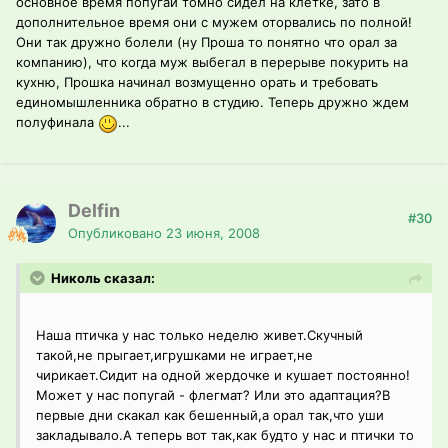
основное время попугай томно сидел на клетке, зато в
дополнительное время они с мужем оторвались по полной!
Они так дружно болели (ну Проша то понятно что орал за
компанию), что когда муж выбегал в перерыве покурить на
кухню, Прошка начинал возмущенно орать и требовать
единомышленника обратно в студию. Теперь дружно ждем
полуфинала
...
Delfin
#30
Опубликовано
23 июня, 2008
Николь сказал:
Наша птичка у нас только неделю живет.Скучный
такой,не прыгает,игрушками не играет,не
чирикает.Сидит на одной жердочке и кушает постоянно!
Может у нас попугай - флегмат? Или это адаптация?В
первые дни скакал как бешенный,а орал так,что уши
закладывало.А теперь вот так,как будто у нас и птички то