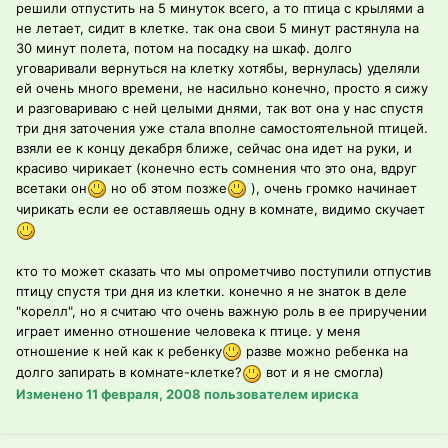
решили отпустить на 5 минуток всего, а то птица с крылями а
не летает, сидит в клетке. так она свои 5 минут растянула на
30 минут полета, потом на посадку на шкаф. долго
уговаривали вернуться на клетку хотябы, вернулась) уделяли
ей очень много времени, не насильно конечно, просто я сижу
и разговариваю с ней целыми днями, так вот она у нас спустя
три дня заточения уже стала вполне самостоятельной птицей.
взяли ее к концу декабря ближе, сейчас она идет на руки, и
красиво чирикает (конечно есть сомнения что это она, вдруг
всетаки он
но об этом позже
), очень громко начинает
чирикать если ее оставляешь одну в комнате, видимо скучает
кто то может сказать что мы опрометчиво поступили отпустив
птицу спустя три дня из клетки. конечно я не знаток в деле
"корелл", но я считаю что очень важную роль в ее приручении
играет именно отношение человека к птице. у меня
отношение к ней как к ребенку
разве можно ребенка на
долго запирать в комнате-клетке?
вот и я не смогла)
Изменено
11 февраля, 2008
пользователем ириска