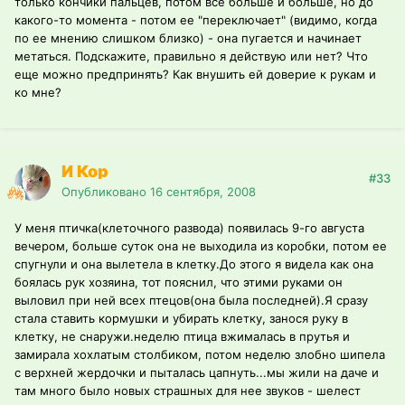
только кончики пальцев, потом все больше и больше, но до
какого-то момента - потом ее "переключает" (видимо, когда
по ее мнению слишком близко) - она пугается и начинает
метаться. Подскажите, правильно я действую или нет? Что
еще можно предпринять? Как внушить ей доверие к рукам и
ко мне?
И Кор
#33
Опубликовано
16 сентября, 2008
У меня птичка(клеточного развода) появилась 9-го августа
вечером, больше суток она не выходила из коробки, потом ее
спугнули и она вылетела в клетку.До этого я видела как она
боялась рук хозяина, тот пояснил, что этими руками он
выловил при ней всех птецов(она была последней).Я сразу
стала ставить кормушки и убирать клетку, занося руку в
клетку, не снаружи.неделю птица вжималась в прутья и
замирала хохлатым столбиком, потом неделю злобно шипела
с верхней жердочки и пыталась цапнуть...мы жили на даче и
там много было новых страшных для нее звуков - шелест