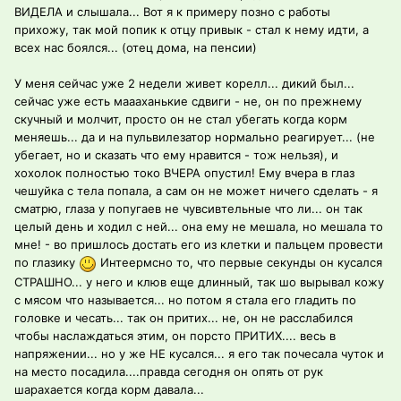
ВИДЕЛА и слышала... Вот я к примеру позно с работы
прихожу, так мой попик к отцу привык - стал к нему идти, а
всех нас боялся... (отец дома, на пенсии)
У меня сейчас уже 2 недели живет корелл... дикий был...
сейчас уже есть маааханькие сдвиги - не, он по прежнему
скучный и молчит, просто он не стал убегать когда корм
меняешь... да и на пульвилезатор нормально реагирует... (не
убегает, но и сказать что ему нравится - тож нельзя), и
хохолок полностью токо ВЧЕРА опустил! Ему вчера в глаз
чешуйка с тела попала, а сам он не может ничего сделать - я
сматрю, глаза у попугаев не чувсивтельные что ли... он так
целый день и ходил с ней... она ему не мешала, но мешала то
мне! - во пришлось достать его из клетки и пальцем провести
по глазику
Интеермсно то, что первые секунды он кусался
СТРАШНО... у него и клюв еще длинный, так шо вырывал кожу
с мясом что называется... но потом я стала его гладить по
головке и чесать... так он притих... не, он не расслабился
чтобы наслаждаться этим, он порсто ПРИТИХ.... весь в
напряжении... но у же НЕ кусался... я его так почесала чуток и
на место посадила....правда сегодня он опять от рук
шарахается когда корм давала...