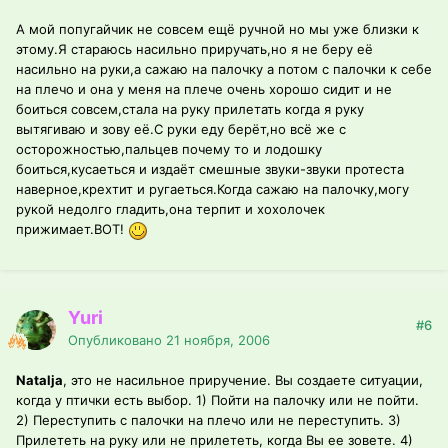
А мой попугайчик не совсем ещё ручной но мы уже близки к
этому.Я стараюсь насильно приручать,но я не беру её
насильно на руки,а сажаю на палочку а потом с палочки к себе
на плечо и она у меня на плече очень хорошо сидит и не
боиться совсем,стала на руку прилетать когда я руку
вытягиваю и зову её.С руки еду берёт,но всё же с
осторожностью,пальцев почему то и лодошку
боиться,кусаеться и издаёт смешные звуки-звуки протеста
наверное,крехтит и ругаеться.Когда сажаю на палочку,могу
рукой недолго гладить,она терпит и хохолочек
прижимает.ВОТ!
Yuri
#6
Опубликовано
21 ноября, 2006
Natalja
, это не насильное приручение. Вы создаете ситуации,
когда у птички есть выбор. 1) Пойти на палочку или не пойти.
2) Переступить с палочки на плечо или не переступить. 3)
Прилететь на руку или не прилететь, когда Вы ее зовете. 4)