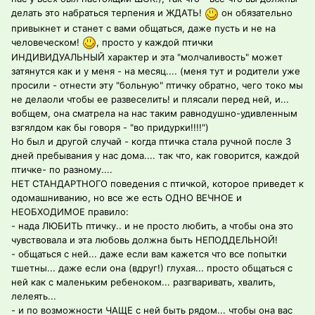
делать это набраться терпения и ЖДАТЬ!
он обязательно
привыкнет и станет с вами общаться, даже пусть и не на
человеческом!
, просто у каждой птички
ИНДИВИДУАЛЬНЫЙ характер и эта "молчаливость" может
затянутся как и у меня - на месяц.... (меня тут и родители уже
просили - отнести эту "больную" птичку обратно, чего токо мы
не делаоли чтобы ее развеселить! и плясали перед ней, и...
вобщем, она сматрела на нас таким равнодушно-удивленным
взгялдом как бы говоря - "во придурки!!!!")
Но был и другой случай - когда птичка стала ручной после 3
дней пребывания у нас дома.... так что, как говорится, каждой
птичке- по разному....
НЕТ СТАНДАРТНОГО поведения с птичкой, которое приведет к
одомашниванию, но все же есть ОДНО ВЕЧНОЕ и
НЕОБХОДИМОЕ правило:
- нада ЛЮБИТЬ птичку.. и не просто любить, а чтобы она это
чувствовала и эта любовь должна быть НЕПОДДЕЛЬНОЙ!
- общаться с ней... даже если вам кажется что все попытки
тшетны... даже если она (вдруг!) глухая... просто общаться с
ней как с маленьким ребеноком... разгваривать, хвалить,
лелеять...
- и по возможности ЧАЩЕ с ней быть рядом... чтобы она вас