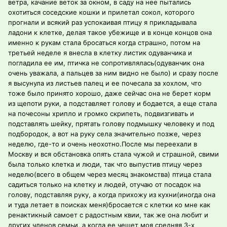
ветра, качание веток за окном, в саду на нее пытались
охотиться соседские кошки и прилетал сокол, которого
прогнали и всякий раз успокаивая птицу я прикладывала
ладони к клетке, делая такое убежище и в конце концов она
именно к рукам стала бросаться когда страшно, потом на
третьей неделе я внесла в клетку листик одуванчика и
погладила ее им, птичка не сопротивлялась(одуванчик она
очень уважала, а пальцев за ним видно не было) и сразу после
я высунула из листьев палец и ее почесала за хохлом, что
тоже было принято хорошо, даже сейчас она не берет корм
из щепоти руки, а подставляет голову и бодается, а еще стала
на почесоны хрипло и громко скрипеть, подвизгивать и
подставлять шейку, прятать голову подмышку человеку и под
подбородок, а вот на руку села значительно позже, через
неделю, где-то и очень неохотно.После мы переехали в
Москву и вся обстановка опять стала чужой и страшной, свими
была только клетка и люди, так что выпустив птицу через
неделю(всего в общем через месяц знакомства) птица стала
садиться только на клетку и людей, отучаю от посадок на
голову, подставляя руку, а когда прихожу из кухни(иногда она
и туда летает в поисках меня)бросается с клетки ко мне как
ренактикный самоет с радостным квии, так же она любит и
других членов семьи, а когда ее чешет моя средняя 3-х