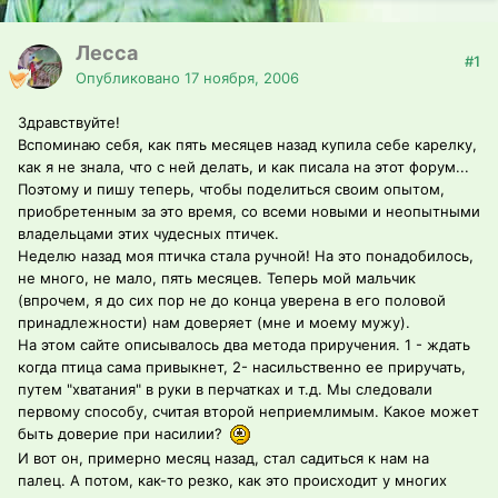
Лесса
#1
Опубликовано
17 ноября, 2006
Здравствуйте!
Вспоминаю себя, как пять месяцев назад купила себе карелку,
как я не знала, что с ней делать, и как писала на этот форум...
Поэтому и пишу теперь, чтобы поделиться своим опытом,
приобретенным за это время, со всеми новыми и неопытными
владельцами этих чудесных птичек.
Неделю назад моя птичка стала ручной! На это понадобилось,
не много, не мало, пять месяцев. Теперь мой мальчик
(впрочем, я до сих пор не до конца уверена в его половой
принадлежности) нам доверяет (мне и моему мужу).
На этом сайте описывалось два метода приручения. 1 - ждать
когда птица сама привыкнет, 2- насильственно ее приручать,
путем "хватания" в руки в перчатках и т.д. Мы следовали
первому способу, считая второй неприемлимым. Какое может
быть доверие при насилии?
И вот он, примерно месяц назад, стал садиться к нам на
палец. А потом, как-то резко, как это происходит у многих