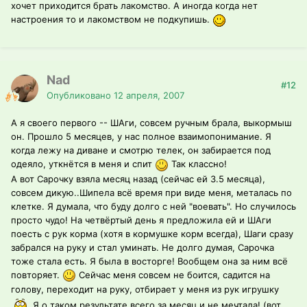
хочет приходится брать лакомство. А иногда когда нет
настроения то и лакомством не подкупишь.
Nad
#12
Опубликовано
12 апреля, 2007
А я своего первого -- ШАги, совсем ручным брала, выкормыш
он. Прошло 5 месяцев, у нас полное взаимопонимание. Я
когда лежу на диване и смотрю телек, он забирается под
одеяло, уткнётся в меня и спит
Так классно!
А вот Сарочку взяла месяц назад (сейчас ей 3.5 месяца),
совсем дикую..Шипела всё время при виде меня, металась по
клетке. Я думала, что буду долго с ней "воевать". Но случилось
просто чудо! На четвёртый день я предложила ей и ШАги
поесть с рук корма (хотя в кормушке корм всегда), Шаги сразу
забрался на руку и стал уминать. Не долго думая, Сарочка
тоже стала есть. Я была в восторге! Вообщем она за ним всё
повторяет.
Сейчас меня совсем не боится, садится на
голову, переходит на руку, отбирает у меня из рук игрушку
Я о таком результате всего за месяц и не мечтала! (вот