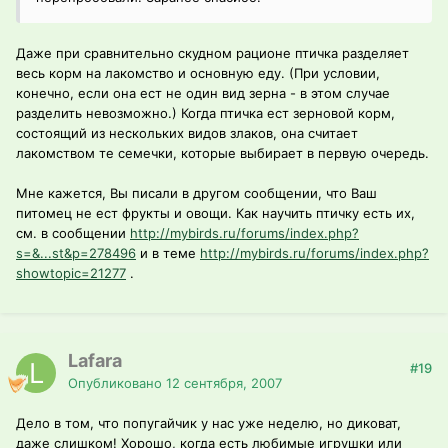
Даже при сравнительно скудном рационе птичка разделяет
весь корм на лакомство и основную еду. (При условии,
конечно, если она ест не один вид зерна - в этом случае
разделить невозможно.) Когда птичка ест зерновой корм,
состоящий из нескольких видов злаков, она считает
лакомством те семечки, которые выбирает в первую очередь.
Мне кажется, Вы писали в другом сообщении, что Ваш
питомец не ест фрукты и овощи. Как научить птичку есть их,
см. в сообщении
http://mybirds.ru/forums/index.php?
s=&...st&p=278496
и в теме
http://mybirds.ru/forums/index.php?
showtopic=21277
.
Lafara
#19
Опубликовано
12 сентября, 2007
Дело в том, что попугайчик у нас уже неделю, но диковат,
даже слишком! Хорошо, когда есть любимые игрушки или