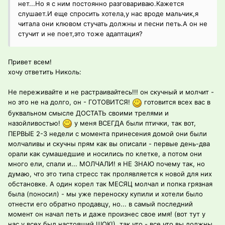
нет...Но я с ним постоянно разговариваю.Кажется
слушает.И еще спросить хотела,у нас вроде мальчик,я
читала они клювом стучать должны и песни петь.А он не
стучит и не поет,это тоже адаптация?
Привет всем!
хочу ответить Николь:
Не переживайте и не растраивайтесь!!! он скучный и молчит -
но это не на долго, он - ГОТОВИТСЯ!
готовится всех вас в
буквальном смысле ДОСТАТЬ своими трелями и
назойливостью!
у меня ВСЕГДА были птички, так вот,
ПЕРВЫЕ 2-3 недели с момента принесения домой они были
молчаливы и скучны прям как вы описали - первые день-два
орали как сумашедшие и носились по клетке, а потом они
много ели, спали и... МОЛЧАЛИ! я НЕ ЗНАЮ почему так, но
думаю, что это типа стресс так пролявляется к новой для них
обстановке. А один корел так МЕСЯЦ молчал и попка грязная
была (поносил) - мы уже переноску купили и хотели было
отнести его обратно продавцу, но... в самый последний
момент он начал петь и даже произнес свое имя! (вот тут у
нас у всех был настоящий ШОК!), так что - все что вы должны