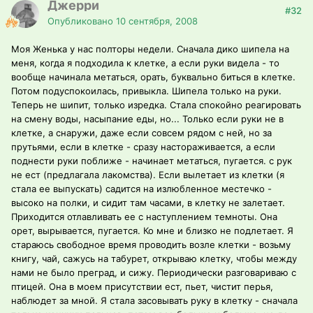
Джерри
#32
Опубликовано
10 сентября, 2008
Моя Женька у нас полторы недели. Сначала дико шипела на
меня, когда я подходила к клетке, а если руки видела - то
вообще начинала метаться, орать, буквально биться в клетке.
Потом подуспокоилась, привыкла. Шипела только на руки.
Теперь не шипит, только изредка. Стала спокойно реагировать
на смену воды, насыпание еды, но... Только если руки не в
клетке, а снаружи, даже если совсем рядом с ней, но за
прутьями, если в клетке - сразу настораживается, а если
поднести руки поближе - начинает метаться, пугается. с рук
не ест (предлагала лакомства). Если вылетает из клетки (я
стала ее выпускать) садится на излюбленное местечко -
высоко на полки, и сидит там часами, в клетку не залетает.
Приходится отлавливать ее с наступлением темноты. Она
орет, вырывается, пугается. Ко мне и близко не подлетает. Я
стараюсь свободное время проводить возле клетки - возьму
книгу, чай, сажусь на табурет, открываю клетку, чтобы между
нами не было преград, и сижу. Периодически разговариваю с
птицей. Она в моем присутствии ест, пьет, чистит перья,
наблюдет за мной. Я стала засовывать руку в клетку - сначала