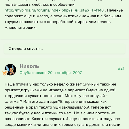
нельзя давать хлеб, см. в сообщении
http://mybirds.ru/forums/index.php?s=&...st&p=174140
. Печенье
содержит еще и масло, а печень птичек нежная и с б
о
льшим
трудом справляется с переработкой жиров, чем печень
млекопитающих.
2 недели спустя...
Николь
#21
Опубликовано
20 сентября, 2007
Наша птичка у нас только неделю живет.Скучный такой,не
прыгает,игрушками не играет,не чирикает.Сидит на одной
жердочке и кушает постоянно! Может у нас попугай -
флегмат? Или это адаптация?В первые дни скакал как
бешенный,а орал так,что уши закладывало.А теперь вот
так,как будто у нас и птички то нет...Но я с ним постоянно
разговариваю.Кажется слушает.И еще спросить хотела,у нас
вроде мальчик,я читала они клювом стучать должны и песни