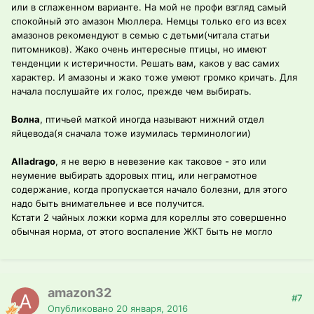
или в сглаженном варианте. На мой не профи взгляд самый
спокойный это амазон Мюллера. Немцы только его из всех
амазонов рекомендуют в семью с детьми(читала статьи
питомников). Жако очень интересные птицы, но имеют
тенденции к истеричности. Решать вам, каков у вас самих
характер. И амазоны и жако тоже умеют громко кричать. Для
начала послушайте их голос, прежде чем выбирать.
Волна
, птичьей маткой иногда называют нижний отдел
яйцевода(я сначала тоже изумилась терминологии)
Alladrago
, я не верю в невезение как таковое - это или
неумение выбирать здоровых птиц, или неграмотное
содержание, когда пропускается начало болезни, для этого
надо быть внимательнее и все получится.
Кстати 2 чайных ложки корма для кореллы это совершенно
обычная норма, от этого воспаление ЖКТ быть не могло
amazon32
#7
Опубликовано
20 января, 2016