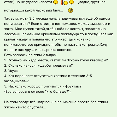
стати),но не удалось спасти
,ладно,грустная
история....а какой ласковый был...
Так вот,спустя 3,5 месяца начала задумываться ещё об одном
попугае,стоит? Если стоит,то вот ломаюсь между амазоном и
жако. Мне нужен такой,чтобы шёл на контакт, желательно
ласковый, поменьше крикливый пожалуй(а то я послушала как
кричат какаду и поняла что это ужас),да,я конечно
понимаю,что все кричат,но чтобы не настолько громко.Хочу
завести как друга и напарника конечно.
Есть вопросы по этим 2 видам:
1. Сколько им надо места, хватит ли 3хкомнатной квартиры?
2. Сколько наносят ущерба предметам?
3. Укусы
4. Как переносят отсутствие хозяина в течении 3-5
часов(школа)?
5. Насколько хорошо приучаются к фруктам?
(Все вопросы в смысле "кто больше?")
На этом вроде всё,надеюсь на понимание,просто без птицы
жизнь как-то опустела...