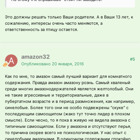
Это должны решать только Ваши родители. А в Ваши 13 лет, к
сожалению, интересы очень часто меняются, а
ответственность за птицу остается.
amazon32
#5
Опубликовано
20 января, 2016
Как по мне, то амазон самый лучший вариант для комнатного
содержания. Правда амазон амазону рознь. Самый хваленый
среди многих амазонодержателей является желтолобый. Они
не такие агрессивные и территориальные, даже в
пубертатном возрасте и в период размножения, как например,
синелобые. Более того они не особо подвежрены "скуке" с
последующим самоощипом (жако тут точно лидер в плохом
смысле). Если чесно, то я пока в живую не видела амазона с
типичным самоощипом. Если у амазона и отсутствуют перья,
то причина скорее всего не психологическая. У нас опыт с
синелобыми амазонами. В одиночном содержании спокойно