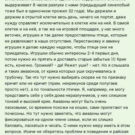
выдерживает 8 часов разлуки с нами (предыдущий синелобый
тоже был в одиночном прожил 32 года). Мы держали и
держим в отрытой клетке весь день, ничего не портит, даже
нужду справляет исключительно в клетке или на ней. В самой
клетке и на ней, а так же на игровой площадке, у нас много
веточек, игрушек и так далее предоставлены птице, которые
ее развлекают в наше отсутствие. Перестановку и замену
игрушек я делаю каждую неделю, чтобы птице они не
приедались. Игрушки обычно интересны 2-4 первых дня,
потом нужно их прятать и доставать старые забытые ))) Крик
есть, конечно. Громкий? - да! Режет уши? - нет. Но я слышала
и таких амазонов, от крика которых уши скручивались в
трубочку. Так что тут нужно выбирать скорее не по признаку
кричит или не кричит (прим. некрикунов среди попугаев
просто нет), а по тональности птички. Я, например, не могу
представить себе у себя дома неразлучников, у них слишком
тонкий и высокий крик. Амазоны могут быть очень
ласковыми, со времени похожи на кошек, сами прилетают на
почесоны. Но тут нужно заметить, что амазоны могут
фиксироваться на одном члене семьи, если их слишко
баловать, ласкаться и чесать. С ними нужно меру иметь в этом
вопросе. Иначе не оберетесь проблем в поведении и райская