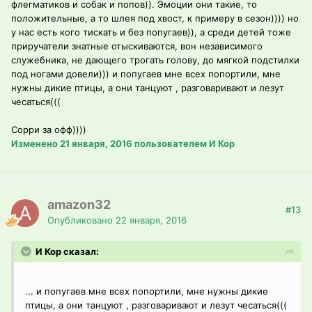
флегматиков и собак и попов)). Эмоции они такие, то
положительные, а то шлея под хвост, к примеру в сезон)))) но
у нас есть кого тискать и без попугаев)), а среди детей тоже
приручатели знатные отыскиваются, вон независимого
служебника, не дающего трогать голову, до мягкой подстилки
под ногами довели))) и попугаев мне всех попортили, мне
нужны дикие птицы, а они танцуют , разговаривают и лезут
чесаться(((
Сорри за офф))))
Изменено
21 января, 2016
пользователем И Кор
amazon32
#13
Опубликовано
22 января, 2016
И Кор сказал:
... и попугаев мне всех попортили, мне нужны дикие
птицы, а они танцуют , разговаривают и лезут чесаться(((