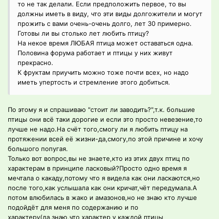
то не так делали. Если предположить первое, то вы
должны иметь в виду, что эти виды долгожители и могут
прожить с вами очень-очень долго, лет 30 примерно.
Готовы ли вы столько лет любить птицу?
На некое время ЛЮБАЯ птица может оставаться одна.
Половина форума работает и птицы у них живут
прекрасно.
К фруктам приучить можно тоже почти всех, но надо
иметь упертость и стремление этого добиться.
По этому я и спрашиваю "стоит ли заводить?",т.к. большие
птицы они всё таки дорогие и если это просто невезение,то
лучше не надо.На счёт того,смогу ли я любить птицу на
протяжении всей её жизни-да,смогу,по этой причине и хочу
большого попугая.
Только вот вопрос,вы не знаете,кто из этих двух птиц по
характерам в принципе ласковый?Просто одно время я
мечтала о какаду,потому что я видела как они ласкаются,но
после того,как услышала как они кричат,чёт передумала.А
потом влюбилась в жако и амазонов,но не знаю кто лучше
подойдёт для меня по содержанию и по
характеру(да,знаю,что характер у каждой птицы