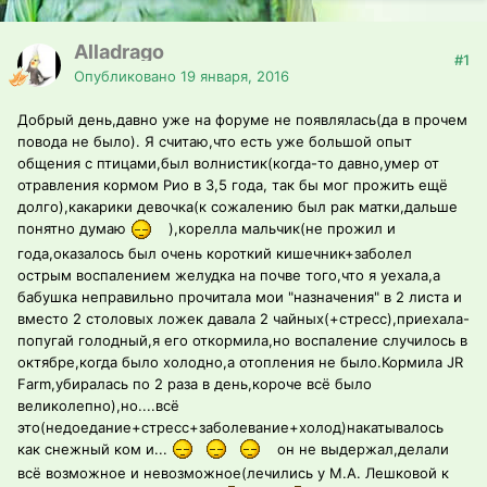
Alladrago
#1
Опубликовано
19 января, 2016
Добрый день,давно уже на форуме не появлялась(да в прочем
повода не было). Я считаю,что есть уже большой опыт
общения с птицами,был волнистик(когда-то давно,умер от
отравления кормом Рио в 3,5 года, так бы мог прожить ещё
долго),какарики девочка(к сожалению был рак матки,дальше
понятно думаю
),корелла мальчик(не прожил и
года,оказалось был очень короткий кишечник+заболел
острым воспалением желудка на почве того,что я уехала,а
бабушка неправильно прочитала мои "назначения" в 2 листа и
вместо 2 столовых ложек давала 2 чайных(+стресс),приехала-
попугай голодный,я его откормила,но воспаление случилось в
октябре,когда было холодно,а отопления не было.Кормила JR
Farm,убиралась по 2 раза в день,короче всё было
великолепно),но....всё
это(недоедание+стресс+заболевание+холод)накатывалось
как снежный ком и...
он не выдержал,делали
всё возможное и невозможное(лечились у М.А. Лешковой к