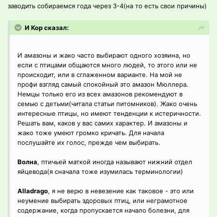
заводить собираемся года через 3-4(на то есть свои причины)
И Кор сказал:
И амазоны и жако часто выбирают одного хозяина, но
если с птицами общаются много людей, то этого или не
происходит, или в сглаженном варианте. На мой не
профи взгляд самый спокойный это амазон Мюллера.
Немцы только его из всех амазонов рекомендуют в
семью с детьми(читала статьи питомников). Жако очень
интересные птицы, но имеют тенденции к истеричности.
Решать вам, каков у вас самих характер. И амазоны и
жако тоже умеют громко кричать. Для начала
послушайте их голос, прежде чем выбирать.
Волна
, птичьей маткой иногда называют нижний отдел
яйцевода(я сначала тоже изумилась терминологии)
Alladrago
, я не верю в невезение как таковое - это или
неумение выбирать здоровых птиц, или неграмотное
содержание, когда пропускается начало болезни, для