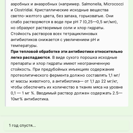
аэробных и анаэробных (например. Salmonella, Micrococci
и Clostridiai. Кристаллические исходные вещества
светло-желтого цвета, без запаха, горьковатые. Они
слабо растворяются в воде при рН 7 (0,25—0,5 мг/мл),
но образуют растворимые соли и хлор гидраты.
Стойкость растворов всех тетрациклиновых
антибиотиков снижается с увеличением рН и
температуры.
При тепловой обработке эти антибиотики относительно
легко распадаются
. В виде сухого порошка исходные
препараты и хлор гидраты имеют неограниченную
стойкость. При предубойных инъекциях содержание
протеолитического фермента должно составлять 1,1 мг/
кг массы животного, а антибиотика— от 1,1 до 22 мг/кг,
чтобы обеспечить их количество в тканях мяса на уровне
0,1 — 1 мг %. Вводимый раствор должен содержать 2.5—
10мг% антибиотика.
1 год спустя...