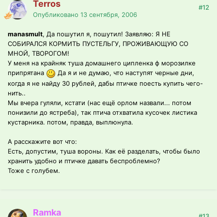
Terros
#12
Опубликовано
13 сентября, 2006
manasmult
, Да пошутил я, пошутил! Заявляю: Я НЕ
СОБИРАЛСЯ КОРМИТЬ ПУСТЕЛЬГУ, ПРОЖИВАЮЩУЮ СО
МНОЙ, ТВОРОГОМ!
У меня на крайняк туша домашнего ципленка ф морозилке
припрятана
Да я и не думаю, что наступят черные дни,
когда я не найду 30 рублей, дабы птичке поесть купить чего-
нить..
Мы вчера гуляли, кстати (нас ещё орлом назвали... потом
понизили до ястреба), так птича отхватила кусочек листика
кустарника. потом, правда, выплюнула.
А расскажите вот что:
Есть, допустим, туша вороны. Как её разделать, чтобы было
хранить удобно и птичке давать беспроблемно?
Тоже с голубем.
Ramka
#13