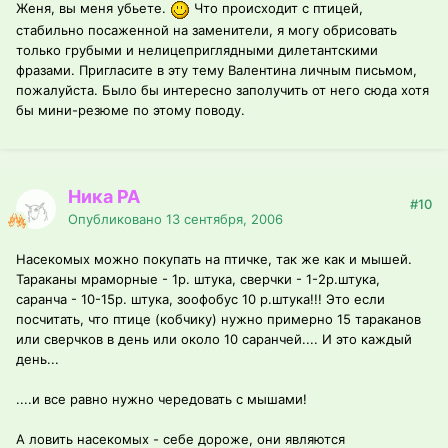
Женя, вы меня убьете.
Что происходит с птицей,
стабильно посаженной на заменители, я могу обрисовать
только грубыми и нелицеприглядными дилетантскими
фразами. Пригласите в эту тему Валентина личным письмом,
пожалуйста. Было бы интересно заполучить от него сюда хотя
бы мини-резюме по этому поводу.
Ника РА
#10
Опубликовано
13 сентября, 2006
Насекомых можно покупать на птичке, так же как и мышей.
Тараканы мраморные - 1р. штука, сверчки - 1-2р.штука,
саранча - 10-15р. штука, зоофобус 10 р.штука!!! Это если
посчитать, что птице (кобчику) нужно примерно 15 тараканов
или сверчков в день или около 10 саранчей.... И это каждый
день...
....и все равно нужно чередовать с мышами!
А ловить насекомых - себе дороже, они являются