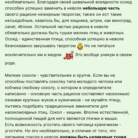
необязательно. Благодаря своей шквальной всеядности осоед
способен успешно заменить в неволе
небольшую часть
своего рационе нежирным творогом; также он ест такие
несъедобные, казалось бы, для хищника, штуки, как виноград,
салат, яблоки. Остальной частью рациона в неволе
обязательно должны быть тушки мелких птиц и животных.
Осоед - единственная птица, способная успешно в неволе
безноказанно закусывать творогом
Но не питаться
исключительно им и медом
Это вообще уникум в своем
роде.
Мелкие сокола - чувствительнее и хрупче. Если вы не
способны поставлять соколку типа молодого чеглока или
кобчика (любому соколу, о котором в определителе
написанно - основную часть рациона составляют насекомые)
пачками крупных жуков и кузнечиков - не мучайте птицу,
пытаясь подобрать традиционные заменители для
насекомоядных птиц. Сокол - хищник. Вполне естественной,
полноценной пищей для него являются птички и мыши.
Есть возможность угостить своего питомца кузнечиком -
угостите. Но это необязательно, в отличие от того, что
питанием сокола в неволе
должны быть целиковые тушки