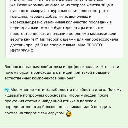
же.Разве кормление смесью из творога,желтка яйца и
сушеного гамаруса + куриные шеи-головы-потроха-
говядина, изредка добавляя позвоночных и
насекомых,резко увеличивая количество последних в
период линьки- это не будет для птицы столь же
неестественно,как и пичкание ее одними мышами(если
верить книге)? Так творог с шеями для непрофессионала
достать проще! Я не спорю с вами. Мне ПРОСТО
ИНТЕРЕСНО.
Вопрос к опытным любителям и профессионалам. Что, как и
почему будет происходить с птицей при такой подмене
естественных компонентов рациона?
Мое мнение - птичка заболеет и погибнет в итоге. Почему
- давайте попробуем обосновать, чтобы у людей после
прочтения статьи о найденной птичке в полевом
определителе птиц больше не возникало идей посадить
сокола на творог с гаммарусом.