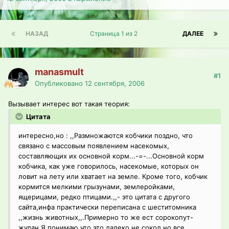
НАЗАД
Страница 1 из 2
ДАЛЕЕ
manasmult
#1
Опубликовано
12 сентября, 2006
Вызывает интерес вот такая теория:
Цитата
интересно,но : ,,Размножаются кобчики поздно, что
связано с массовым появлением насекомых,
составляющих их основной корм...-=-...Основной корм
кобчика, как уже говорилось, насекомые, которых он
ловит на лету или хватает на земле. Кроме того, кобчик
кормится мелкими грызунами, землеройками,
ящерицами, редко птицами.,,- это цитата с другого
сайта,инфа практически переписана с шеститомника
,,жизнь животных,,.Примерно то же ест сорокопут-
жулан.Я понимаю что это далеко не сокол,но все