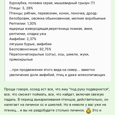
бурозубка, полевка серая, мышевидный грызун (?)
Птицы: 3, 28%
Птенцы; рябчик, перевозчик, конек, пеночка, дрозд-
белобровик, овсянка обыкновенная, мелкие воробьиные
Рептилии: 1,30%
ящерица живородящая,веретеница ломкая, змея,
рептилии, кладка ужа
Амфибии: 2,37%
лягушки бурые, амфибии
Беспозвоночные: 92,75%
Перепончатокрылые (соты), осы, шмели, жуки,
прямокрылые
...при продвижении этого вида на север... заметно
увеличение доли амфибий, птиц и даже млекопитающих
Проще говоря, осоед ест все, что ему "под руку подвернется",
все, что сможет поймать, все, что найдет, включая свежую
падаль. В период выкармливания птенцов, действительно, он
налегает на личинок ос и шмелей. Но в неволе у вас уже не
птенец... и вы не раздобудете столько личинок.
Это и