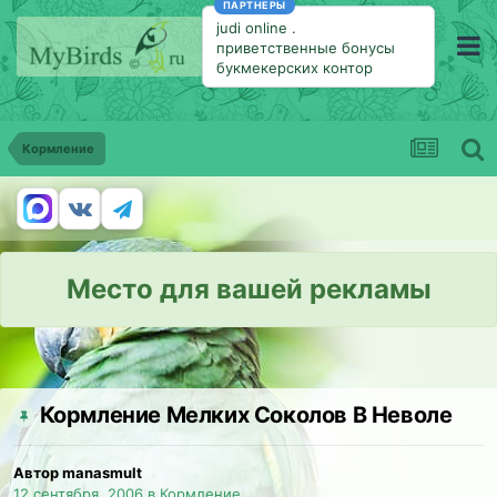
ПАРТНЕРЫ
judi online
.
приветственные бонусы
букмекерских контор
Кормление
Место для вашей рекламы
Кормление Мелких Соколов В Неволе
Автор manasmult
12 сентября, 2006
в
Кормление