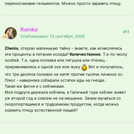
переносчиками гельминтов. Можно просто заразить птицу.
Ramka
#11
Опубликовано
13 сентября, 2006
Zhenia
, открою маленькую тайну - знаете, как исчислялись
эти проценты в питании осоеда?
Количественно
. Т.е по числу
особей. Т.е. одна полевка или лягушка или птенец -
приравнивались к одной осе или жуку
Вот и получалось,
что три десятка полевок не катят против тысячи личинок ос.
Плюс - наверняка собирали остатки еды на гнезде..
Такая же фигня и с кобчиками.
Моя подруга держала кобчика, в Галичьей горе кобчик живет
уж второй год и совсем не на мешанке. Зачем мучаться со
скоропортящимся и трудоемким продуктом, когда можно
кормить птицу естественной пищей?