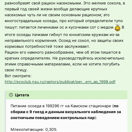
разнообразят свой рацион насекомыми. Это мелкие сокола, в
первый год своей жизни вообще делающие крупных
насекомых чуть ли не своим основным рационом; это
многострадальные осоеды, про который определители тупо
пишут: питается личинками ос и кусочками сот с медом
В
итоге осоеды пачками гибнут по юннатским кружкам из-за
неправильного кормления. Осоед не сокол, но защиты своих
кормовых потребностей тоже заслуживает.
Рацион его намного разнообразнее, чем об этом пишется в
кратких определителях. Не руководствуйтесь исключительно
этими справочными материалами, если не хотите погубить
свою птицу.
Вот смотрите:
http://ecoclub.nsu.ru/raptors/publicat/per...ern_ap_1998.pdf
Цитата
Питание осоеда в 199296 гг на Камском стационаре (
по
сборам с 9 гнезд и данным визуального наблюдения за
охотничьим поведением контрольных пар
):
Млекопитающие: 0,30%