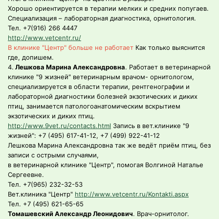
Хорошо ориентируется в терапии мелких и средних попугаев.
Специализация – лабораторная диагностика, орнитология.
Тел. +7(916) 266 4447
http://www.vetcentr.ru/
В клинике "Центр" больше не работает
Как только выяснится
где, допишем.
4.
Лешкова Марина Александровна
. Работает в ветеринарной
клинике "9 жизней" ветеринарным врачом- орнитологом,
специализируется в области терапии, рентгенографии и
лабораторной диагностики болезней экзотических и диких
птиц, занимается патологоанатомическим вскрытием
экзотических и диких птиц.
http://www.9vet.ru/contacts.html
Запись в вет.клинике "9
жизней": +7 (495) 617-41-12, +7 (499) 922-41-12
Лешкова Марина Александровна так же ведёт приём птиц, без
записи с острыми случаями,
в ветеринарной клинике "Центр", помогая Волгиной Наталье
Сергеевне.
Тел. +7(965) 232-32-53
Вет.клиника "Центр"
http://www.vetcentr.ru/Kontakti.aspx
Тел. +7 (495) 621-65-65
Томашевский Александр Леонидович
. Врач-орнитолог.