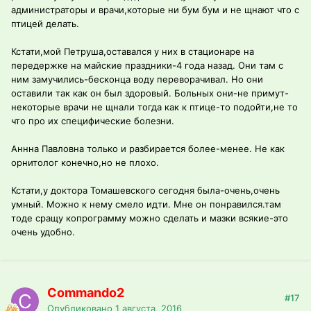
администраторы и врачи,которые ни бум бум и не щнают что с
птицей делать.
Кстати,мой Петруша,оставался у них в стационаре на
передержке на майские праздники-4 года назад. Они там с
ним замучились-бесконца воду переворачивал. Но они
оставили так как он был здоровый. Больных они-не примут-
некоторые врачи не щнали тогда как к птице-то подойти,не то
что про их специфические болезни.
Аннна Павловна только и разбирается более-менее. Не как
орнитолог конечно,но не плохо.
Кстати,у доктора Томашевского сегодня была-очень,очень
умный. Можно к нему смело идти. Мне он понравился.там
тоде сращу копрограмму можно сделать и мазки всякие-это
очень удобно.
Commando2
#17
Опубликовано
1 августа, 2016