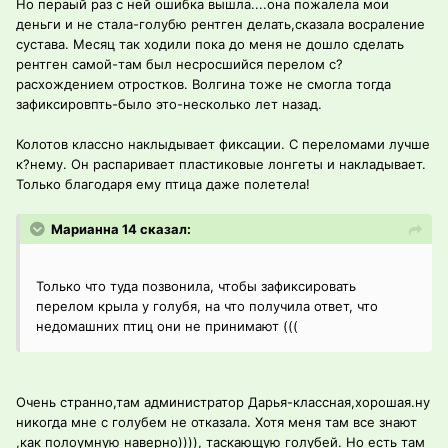
Но пераый раз с ней ошибка вышла....она пожалела мои
деньги и не стала-голубю рентген делать,сказала восраление
сустава. Месяц так ходили пока до меня не дошло сделать
рентген самой-там был несросшийся перелом с?
расхождением отростков. Волгина тоже не смогла тогда
зафиксировпть-было это-несколько лет назад.
Колотов классно наклыдывает фиксации. С переломами лучше
к?нему. Он распаривает пластиковые лонгеты и накладывает.
Только благодаря ему птица даже полетела!
Марианна 14 сказал:
Только что туда позвонила, чтобы зафиксировать
перелом крыла у голубя, на что получила ответ, что
недомашних птиц они не принимают (((
Очень странно,там администратор Дарья-классная,хорошая.ну
никогда мне с голубем не отказала. Хотя меня там все знают
,как полоумную наверно)))), таскающую голубей. Но есть там