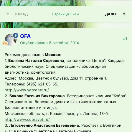
НАЗАД
Страница 1 из 4
ДАЛЕЕ
OFA
#1
Опубликовано
8 октября, 2014
Рекомендованные в
Москве
:
1.
Волгина Наталья Сергеевна
, вет.клиника "Центр". Кандидат
биологических наук. Специализация - лабораторная
диагностика, орнитология.
Адрес: Москва, Цветной бульвар, дом 11, строение 1.
Телефоны: (495) 621-65-65.
http://www.vetcentr.ru/
2.
Бокова Евгения Викторовна
. Ветеринарная клиника "Кобра".
Специалист по болезням диких и экзотических животных
(млекопитающие и птицы).
Московская область, г. Красногорск, ул. Ленина, 18-б
http://www.cobravet.ru/
3.
Литовченко Анастасия Евгеньевна
. Работает с Волгиной
Н.С. в клинике "Центр" на Цветном Бульваре.