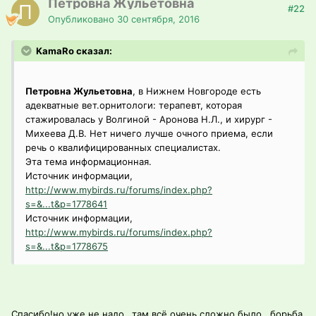
Петровна Жульетовна
#22
Опубликовано
30 сентября, 2016
KamaRo сказал:
Петровна Жульетовна
, в Нижнем Новгороде есть
адекватные вет.орнитологи: терапевт, которая
стажировалась у Волгиной - Аронова Н.Л., и хирург -
Михеева Д.В. Нет ничего лучше очного приема, если
речь о квалифицированных специалистах.
Эта тема информационная.
Источник информации,
http://www.mybirds.ru/forums/index.php?
s=&...t&p=1778641
Источник информации,
http://www.mybirds.ru/forums/index.php?
s=&...t&p=1778675
Спасибо!но уже не надо...там всё очень сложно было ..борьба