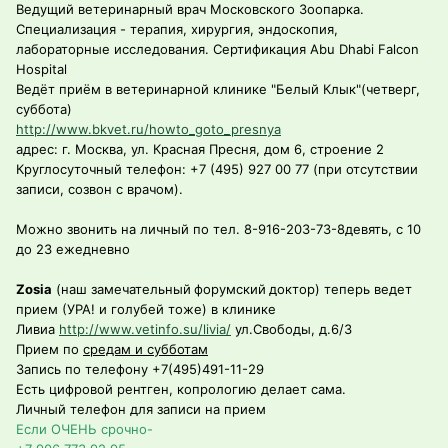
Ведущий ветеринарный врач Московского Зоопарка.
Специализация - терапия, хирургия, эндоскопия,
лабораторные исследования. Сертификация Abu Dhabi Falcon
Hospital
Ведёт приём в ветеринарной клинике "Белый Клык"(четверг,
суббота)
http://www.bkvet.ru/howto_goto_presnya
адрес: г. Москва, ул. Красная Пресня, дом 6, строение 2
Круглосуточный телефон: +7 (495) 927 00 77 (при отсутствии
записи, созвон с врачом).
Можно звонить на личный по тел. 8-916-203-73-8девять, с 10
до 23 ежедневно
Zosia
(наш замечательный
форумский
доктор) теперь ведет
прием (УРА! и голубей тоже) в клинике
Ливиа
http://www.vetinfo.su/livia/
ул.Свободы, д.6/3
Прием по
средам и субботам
Запись по телефону +7(495)491-11-29
Есть цифровой рентген, копрологию делает сама.
Личный телефон для записи на прием
Если ОЧЕНЬ срочно-