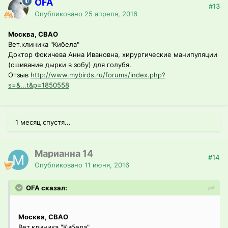
OFA
#13
Опубликовано
25 апреля, 2016
Москва, СВАО
Вет.клиника "Кибела"
Доктор Фокичева Анна Ивановна, хирургические манипуляции
(сшивание дырки в зобу) для голубя.
Отзыв
http://www.mybirds.ru/forums/index.php?
s=&...t&p=1850558
1 месяц спустя...
Марианна 14
#14
Опубликовано
11 июня, 2016
OFA сказал:
Москва, СВАО
Вет.клиника "Кибела"