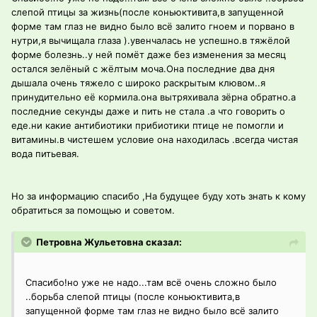
слепой птицы за жизнь(после коньюктивита,в запущенной
форме там глаз не видно было всё залито гноем и порвано в
нутри,я вычищала глаза ).увенчалась не успешно.в тяжёлой
форме болезнь..у ней помёт даже без изменения за месяц
остался зелёный с жёлтым моча.Она последние два дня
дышала очень тяжело с широко раскрытым клювом..я
принудительно её кормила.она вытряхивала зёрна обратно.а
последние секунды даже и пить не стала .а что говорить о
еде.ни какие антибиотики прибиотики птице не помогли и
витамины.в чистешем условие она находилась .всегда чистая
вода питьевая.
Но за информацию спасибо ,На будущее буду хоть знать к кому
обратиться за помощью и советом.
Петровна Жульетовна сказал:
Спасибо!но уже не надо...там всё очень сложно было
..борьба слепой птицы (после коньюктивита,в
запущенной форме там глаз не видно было всё залито