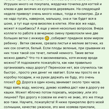
Игрушек много не покупала, жердочка-точилка для когтей и
клюва и две висячих из кусочков деревяшек. На следующей
неделе привезут очень много новых, тогда и посмотрю. Да и
не надо пугать, наверное, малышку, она и так будет вся в
шоке, а тут еще куча висюлек в клетке. Или все же надо,
может я ошибаюсь? А еще у меня несколько вопросов. Вчера
коллеги по работе в вечернюю смену приволокли мне две
больших ветки с инжира
,собирают приданое всем миром
ребенку . Ветки свежие, срезала листья и мелкие веточки, из
них сок сочится, белый. Если плоды зеленые, при срывании из
них тоже такой сок течет, липкий немного. Такие ветки
можно давать? Что-то я засомневалась, хотя инжир вроде
можно? И подскажите пожалуйста, как нам правильно
организовать нашу дорогу? Переноски нет, все случилось так
быстро , просто уже денег не хватает. Если мы просто ее в
коробку посадим, и на руках держать ее буду, это очень
плохо?
Дорога в один конец занимает около трех часов.
Надо взять воду, мисочку, думаю хозяйка даст нам в дорогу ее
кашки. Может яблочко потом порезать, морковку ,или это
лишнее? Про дорогу я совсем ее ичего не знаю, это же птица
все-таки. Научите, пожалуйста! Я ниже прикреплю фото моей
солнышки, качество ужасное, это мне хозяева прислали,