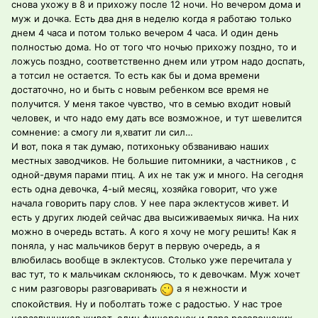
снова ухожу в 8 и прихожу после 12 ночи. Но вечером дома и
муж и дочка. Есть два дня в неделю когда я работаю только
днем 4 часа и потом только вечером 4 часа. И один день
полностью дома. Но от того что ночью прихожу поздно, то и
ложусь поздно, соответственно днем или утром надо доспать,
а тотсил не остается. То есть как бы и дома времени
достаточно, но и быть с новым ребенком все время не
получится. У меня такое чувство, что в семью входит новый
человек, и что надо ему дать все возможное, и тут шевелится
сомнение: а смогу ли я,хватит ли сил…
И вот, пока я так думаю, потихоньку обзваниваю наших
местных заводчиков. Не большие питомники, а частников , с
одной-двумя парами птиц. А их не так уж и много. На сегодня
есть одна девочка, 4-ый месяц, хозяйка говорит, что уже
начала говорить пару слов. У нее пара эклектусов живет. И
есть у других людей сейчас два высиживаемых яичка. На них
можно в очередь встать. А кого я хочу не могу решить! Как я
поняла, у нас мальчиков берут в первую очередь, а я
влюбилась вообще в эклектусов. Столько уже перечитала у
вас тут, то к мальчикам склоняюсь, то к девочкам. Муж хочет
с ним разговоры разговаривать
а я нежности и
спокойствия. Ну и поболтать тоже с радостью. У нас трое
неразлучников живет, один фишеренок и пара розовощеких.