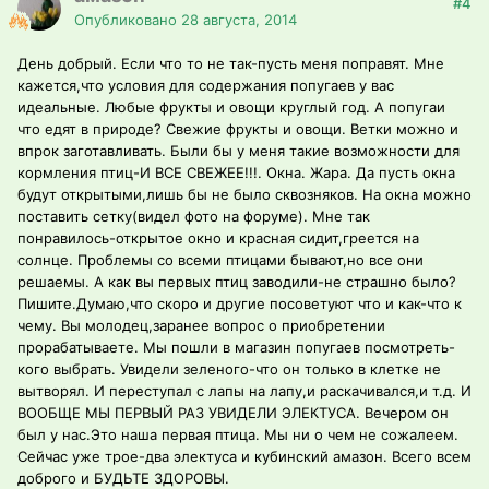
#4
Опубликовано
28 августа, 2014
День добрый. Если что то не так-пусть меня поправят. Мне
кажется,что условия для содержания попугаев у вас
идеальные. Любые фрукты и овощи круглый год. А попугаи
что едят в природе? Свежие фрукты и овощи. Ветки можно и
впрок заготавливать. Были бы у меня такие возможности для
кормления птиц-И ВСЕ СВЕЖЕЕ!!!. Окна. Жара. Да пусть окна
будут открытыми,лишь бы не было сквозняков. На окна можно
поставить сетку(видел фото на форуме). Мне так
понравилось-открытое окно и красная сидит,греется на
солнце. Проблемы со всеми птицами бывают,но все они
решаемы. А как вы первых птиц заводили-не страшно было?
Пишите.Думаю,что скоро и другие посоветуют что и как-что к
чему. Вы молодец,заранее вопрос о приобретении
прорабатываете. Мы пошли в магазин попугаев посмотреть-
кого выбрать. Увидели зеленого-что он только в клетке не
вытворял. И переступал с лапы на лапу,и раскачивался,и т.д. И
ВООБЩЕ МЫ ПЕРВЫЙ РАЗ УВИДЕЛИ ЭЛЕКТУСА. Вечером он
был у нас.Это наша первая птица. Мы ни о чем не сожалеем.
Сейчас уже трое-два электуса и кубинский амазон. Всего всем
доброго и БУДЬТЕ ЗДОРОВЫ.