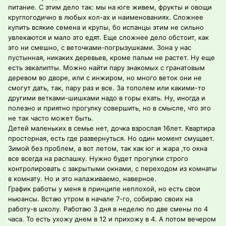
питание. С этим дело так: мы на юге живем, фрукты и овощи
круглогодично в любых кол-ах и наименованиях. Сложнее
купить всякие семена и крупы, бо испанцы этим не сильно
увлекаются и мало это едят. Еще сложнее дело обстоит, как
это ни смешно, с веточками-погрызушками. Зона у нас
пустынная, никаких деревьев, кроме пальм не растет. Ну еще
есть эвкалипты. Можно найти пару знакомых с гранатовым
деревом во дворе, или с инжиром, но много веток они не
смогут дать, так, пару раз и все. За тополем или какими-то
другими ветками-шишками надо в горы ехать. Ну, иногда и
полезно и приятно прогулку совершить, но в смысле, что это
не так часто может быть.
Детей маленьких в семье нет, дочка взрослая 16лет. Квартира
просторная, есть где развернуться. Но один момент смущает.
Зимой без проблем, а вот летом, так как юг и жара ,то окна
все всегда на распашку. Нужно будет прогулки строго
контролировать с закрытыми окнами, с переходом из комнаты
в комнату. Но и это налаживаемо, наверное.
График работы у меня в принципе неплохой, но есть свои
ньюансы. Встаю утром в начале 7-го, собираю своих на
работу-в школу. Работаю 3 дня в неделю по две смены по 4
часа. То есть ухожу днем в 12 и прихожу в 4. А потом вечером