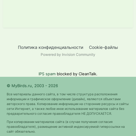
Политика конфиденциальности
Cookie-файлы
Powered by Invision Community
IPS spam
blocked by CleanTalk.
© MyBirds.ru, 2003 - 2026
Все материалы данного сайта, в том числе структура расположения
информации и графическое оформление (дизайн), являются объектами
авторского права. Копирование информации на сторонние ресурсы и сайты
сети Интернет, а также любое иное использование материалов сайта без
предварительного согласия правообладателя НЕ ДОПУСКАЕТСЯ.
При копировании материалов сайта (в случае получения согласия
правообладателя), размещение активной индексируемой гиперссылки на
сайт обязательно.