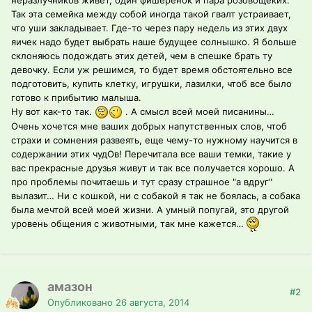
Так эта семейка между собой иногда такой гвалт устраивает,
что уши закладывает. Где-то через пару недель из этих двух
яичек надо будет выбрать наше будущее солнышко. Я больше
склоняюсь подождать этих детей, чем в спешке брать ту
девочку. Если уж решимся, то будет время обстоятельно все
подготовить, купить клетку, игрушки, лазилки, чтоб все было
готово к прибытию малыша.
Ну вот как-то так.
. А смысл всей моей писанины…
Очень хочется мне ваших добрых напутственных слов, чтоб
страхи и сомнения развеять, еще чему-то нужному научится в
содержании этих чудОв! Перечитала все ваши темки, такие у
вас прекрасные друзья живут и так все получается хорошо. А
про проблемы почитаешь и тут сразу страшное "а вдруг"
вылазит… Ни с кошкой, ни с собакой я так не боялась, а собака
была мечтой всей моей жизни. А умный попугай, это другой
уровень общения с животными, так мне кажется…
амазон
#2
Опубликовано
26 августа, 2014