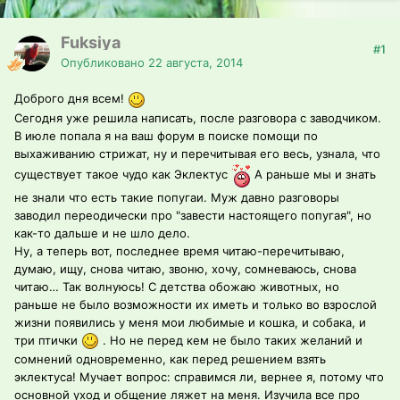
Fuksiya
#1
Опубликовано
22 августа, 2014
Доброго дня всем!
Сегодня уже решила написать, после разговора с заводчиком.
В июле попала я на ваш форум в поиске помощи по
выхаживанию стрижат, ну и перечитывая его весь, узнала, что
существует такое чудо как Эклектус
А раньше мы и знать
не знали что есть такие попугаи. Муж давно разговоры
заводил переодически про "завести настоящего попугая", но
как-то дальше и не шло дело.
Ну, а теперь вот, последнее время читаю-перечитываю,
думаю, ищу, снова читаю, звоню, хочу, сомневаюсь, снова
читаю… Так волнуюсь! С детства обожаю животных, но
раньше не было возможности их иметь и только во взрослой
жизни появились у меня мои любимые и кошка, и собака, и
три птички
. Но не перед кем не было таких желаний и
сомнений одновременно, как перед решением взять
эклектуса! Мучает вопрос: справимся ли, вернее я, потому что
основной уход и общение ляжет на меня. Изучила все про