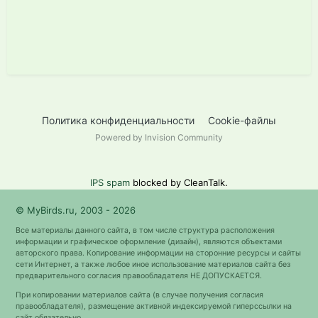
Политика конфиденциальности
Cookie-файлы
Powered by Invision Community
IPS spam
blocked by CleanTalk.
© MyBirds.ru, 2003 - 2026
Все материалы данного сайта, в том числе структура расположения
информации и графическое оформление (дизайн), являются объектами
авторского права. Копирование информации на сторонние ресурсы и сайты
сети Интернет, а также любое иное использование материалов сайта без
предварительного согласия правообладателя НЕ ДОПУСКАЕТСЯ.
При копировании материалов сайта (в случае получения согласия
правообладателя), размещение активной индексируемой гиперссылки на
сайт обязательно.